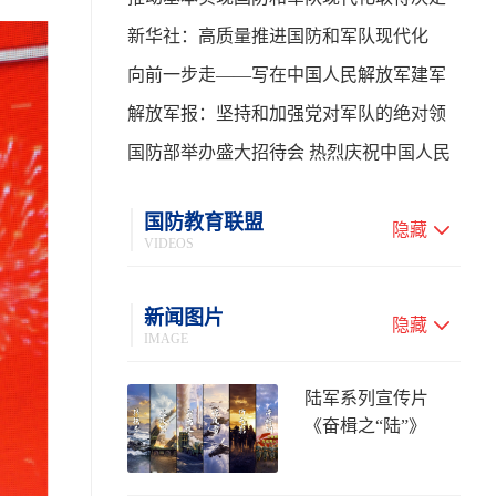
性进展——学习贯彻习主席在中共中央政
新华社：高质量推进国防和军队现代化
治局第二十七次集体学习时的重要讲话
向前一步走——写在中国人民解放军建军
99周年之际
解放军报：坚持和加强党对军队的绝对领
导 高质量推进国防和军队现代化
国防部举办盛大招待会 热烈庆祝中国人民
解放军建军99周年
国防教育联盟
隐藏
VIDEOS
新闻图片
隐藏
IMAGE
陆军系列宣传片
《奋楫之“陆”》