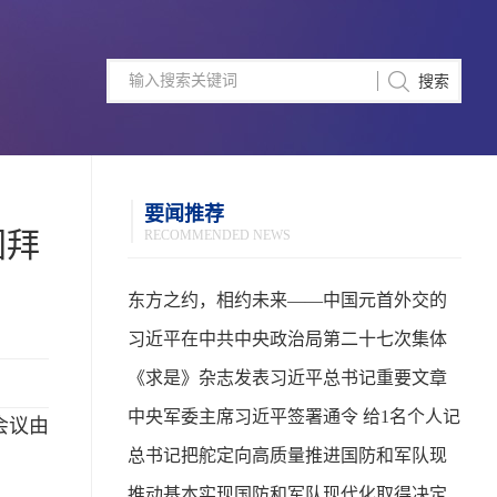
要闻推荐
团拜
RECOMMENDED NEWS
东方之约，相约未来——中国元首外交的
世界情怀与大国气派
习近平在中共中央政治局第二十七次集体
学习时强调 强化政治引领 深化创新发展 高
《求是》杂志发表习近平总书记重要文章
质量推进国防和军队现代化
中央军委主席习近平签署通令 给1名个人记
会议由
功
总书记把舵定向高质量推进国防和军队现
代化
推动基本实现国防和军队现代化取得决定