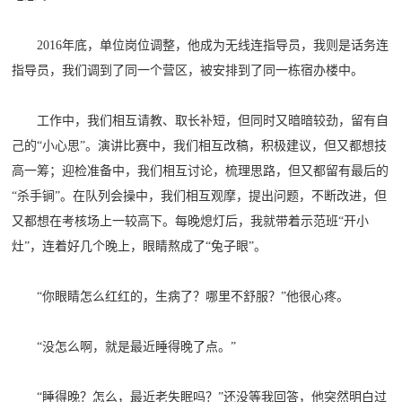
2016年底，单位岗位调整，他成为无线连指导员，我则是话务连
指导员，我们调到了同一个营区，被安排到了同一栋宿办楼中。
工作中，我们相互请教、取长补短，但同时又暗暗较劲，留有自
己的“小心思”。演讲比赛中，我们相互改稿，积极建议，但又都想技
高一筹；迎检准备中，我们相互讨论，梳理思路，但又都留有最后的
“杀手锏”。在队列会操中，我们相互观摩，提出问题，不断改进，但
又都想在考核场上一较高下。每晚熄灯后，我就带着示范班“开小
灶”，连着好几个晚上，眼睛熬成了“兔子眼”。
“你眼睛怎么红红的，生病了？哪里不舒服？”他很心疼。
“没怎么啊，就是最近睡得晚了点。”
“睡得晚？怎么，最近老失眠吗？”还没等我回答，他突然明白过