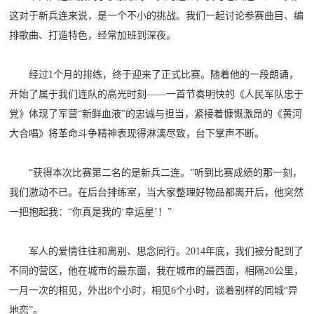
这对于新兵连来说，是一个不小的挑战。我们一起讨论参赛曲目、编
排歌曲、打造特色，经常加班到深夜。
经过1个月的排练，终于迎来了正式比赛。随着他的一段朗诵，
开始了属于我们连队的高光时刻——一首节奏明快的《人民军队忠于
党》体现了军营“新鲜血液”的忠诚与担当，紧接着慷慨激昂的《黄河
大合唱》将革命斗争精神表现得淋漓尽致，台下掌声不断。
“获得本次比赛第二名的是新兵二连。”听到比赛成绩的那一刻，
我们激动不已。在后台排练室，当大家整理好物品都离开后，他突然
一把抱起我：“你真是我的‘幸运星’！”
军人的爱情往往和离别、思念同行。2014年底，我们被分配到了
不同的营区，他在城市的最东面，我在城市的最西面，相隔20公里，
一月一次的相见，外出8个小时，相见6个小时，谈着别样的同城“异
地恋”。