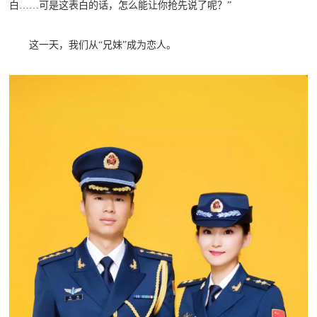
白……可是这表白的话，怎么能让你抢先说了呢？”
人
采
服
这一天，我们从“兄妹”成为恋人。
务
退
文
役
化
军
人
国
服
防
务
文
红
化
色
国
防
文
旅