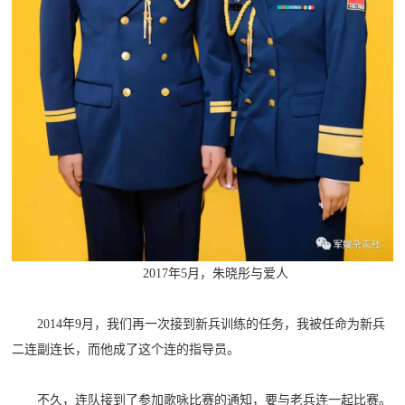
红
关
色
于
文
旅
我
们
2017年5月，朱晓彤与爱人
2014年9月，我们再一次接到新兵训练的任务，我被任命为新兵
二连副连长，而他成了这个连的指导员。
不久，连队接到了参加歌咏比赛的通知，要与老兵连一起比赛。