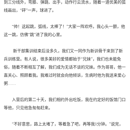
到三分线外，弯膝、弹跳、出手，动作行云流水，随着一道优美的弧
防
线画出，“砰”一声，球进了。
民
动
员
防
“帅！这起跳，弧线，太棒了！”大家一阵欢呼。我心头一颤，他
这一跳，仿佛“跳”进了我的心里。
空
人
国
新干部集训结束后没多久，我们又一同作为新训骨干来到了新
民
兵训练营。有人说，很多美好的爱情都始于“兄妹”，我们也未能免
防
防
俗，随着不断相互了解，我们成为无话不谈的兄妹。作为哥哥，他一
空
智
直关心、照顾着我。我难过时就会向他倾诉，生病时他为我送来爱心
粥……
库
国
英
入营后的第二十天，我们相约外出吃饭，我在约定好的饭馆门口
防
等他，只见他急匆匆赶来。
雄
智
库
“不好意思，路上太堵了，等着急了吧，再等我1分钟。”说完，
模