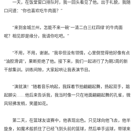
一天，在饭堂窗口排队时，我一回头看见了他。出于礼貌，我随
民
知
口问道：“你也喜欢吃牛肉面？”
识
国
“来到金城兰州，怎能不来一碗‘一清二白三红四绿’的牛肉面
防
呢？相见即是缘分，我请你吃吧。”
全
子
民
“不用，不用，谢谢。”我非但没有领情，心里倒觉得他好像有点
弟
国
“油腔滑调”，果断拒绝了他。接下来，我们一起进行了为期2周的新
防
干部集训。训练间隙，大家起哄让我表演节目。
兵
子
国
“演就演！”随着音乐响起，我踩着节拍翩翩起舞，扬起双手，踮
弟
起脚尖……他后来告诉我，我当时像一只在地面翩翩起舞的孔雀，微
防
兵
风轻拂发梢，笑靥如花。
动
第二天，在篮球友谊赛中，他表现出色。只见球向他飞去，他半
员
旋身，如魔术般抓住了已经飞到头前的篮球，然后单手运球，带球来
国
人