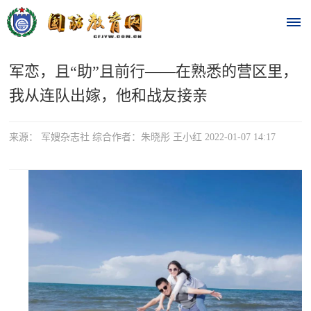
军恋，且“助”且前行——在熟悉的营区里，
首
我从连队出嫁，他和战友接亲
页
时
来源： 军嫂杂志社 综合作者：朱晓彤 王小红 2022-01-07 14:17
政
要
闻
时
热
政
点
要
闻