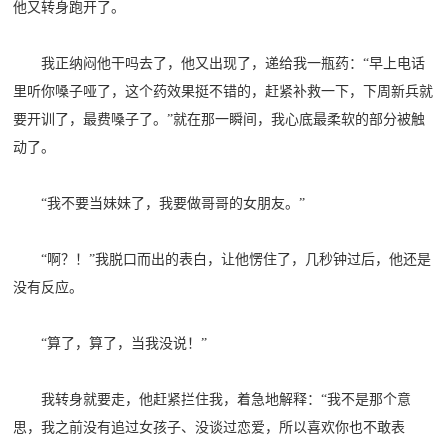
他又转身跑开了。
范
英
退
我正纳闷他干吗去了，他又出现了，递给我一瓶药：“早上电话
雄
里听你嗓子哑了，这个药效果挺不错的，赶紧补救一下，下周新兵就
役
模
要开训了，最费嗓子了。”就在那一瞬间，我心底最柔软的部分被触
范
动了。
军
人
“我不要当妹妹了，我要做哥哥的女朋友。”
风
“啊？！”我脱口而出的表白，让他愣住了，几秒钟过后，他还是
没有反应。
采
退
退
役
“算了，算了，当我没说！”
役
军
我转身就要走，他赶紧拦住我，着急地解释：“我不是那个意
人
军
思，我之前没有追过女孩子、没谈过恋爱，所以喜欢你也不敢表
风