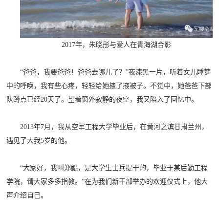
追
踪
热
国
2017年，朱晓彤与爱人在青海湖合影
点
防
追
“爸爸，我要爸爸！爸爸去哪儿了？”夜漆黑一片，听着女儿睡梦
踪
法
中的呼唤，我有些心疼，轻轻给她掖了掖被子。不觉中，她爸爸下部
队蹲点已经20天了。望着窗外寂静的夜空，我又陷入了回忆中。
规
国
国
2013年7月，我从空军工程大学毕业后，在黄河之滨甘肃兰州，
防
遇见了大我5岁的他。
防
法
规
“大家好，我叫郑鲲，是大学生士兵提干的，毕业于某后勤工程
知
学院，请大家多多指教。”在为我们新干部举办的欢迎仪式上，他大
识
声介绍自己。
国
全
防