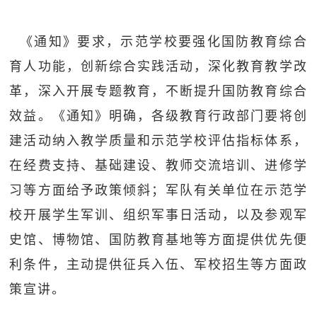
追
踪
《通知》要求，示范学校要强化国防教育综合
热
国
育人功能，创新综合实践活动，深化教育教学改
点
革，深入开展专题教育，不断提升国防教育综合
防
追
效益。《通知》明确，各级教育行政部门要将创
踪
法
建活动纳入教学质量和示范学校评估指标体系，
规
在经费支持、基础建设、教师交流培训、进修学
国
国
习等方面给予政策倾斜；军队有关单位在示范学
防
防
校开展学生军训、组织军事日活动，以及参观军
法
规
史馆、博物馆、国防教育基地等方面提供优先便
知
利条件，主动提供征兵入伍、军校招生等方面政
识
策宣讲。
国
全
防