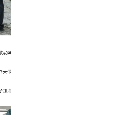
敬献鲜
今天带
子加油