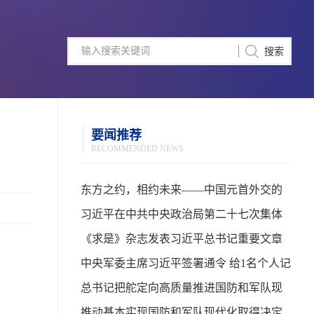
要闻推荐
RECOMMENDED NEWS
东方之约，相约未来——中国元首外交的
世界情怀与大国气派
习近平在中共中央政治局第二十七次集体
学习时强调 强化政治引领 深化创新发展 高
《求是》杂志发表习近平总书记重要文章
质量推进国防和军队现代化
中央军委主席习近平签署通令 给1名个人记
功
总书记把舵定向高质量推进国防和军队现
代化
推动基本实现国防和军队现代化取得决定