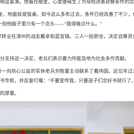
稍显紧凑。他看在眼里，心里便萌生了为母校改善就餐条件的念
坐，地面就是饭桌。如今这么多年过去，条件已经改善了不少，
一刻他脑子里只有一个念头——“我得做点什么。”
样转业在漳州的战友戴卓和蓝宜锦。三人一拍即合，决定自筹资
分支持这一决定，老兵们表示要力所能及地为社会多作贡献。
所一向热心公益的军休老兵刘牧童主动联系了戴伟国。这位年过
书专柜，并反复叮嘱：“不要宣传我，只要孩子们念好书就行了。
的厚重。