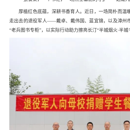
厚植红色底蕴，深耕书香育人。近日，一场简朴而温
走出去的退役军人——戴卓、戴伟国、蓝宜锦，以及漳州
“老兵图书专柜”，以实际行动助力擦亮长汀“半城烟火·半