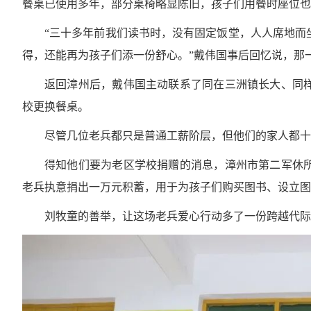
餐桌已使用多年，部分桌椅略显陈旧，孩子们用餐时座位也
“三十多年前我们读书时，没有固定饭堂，人人席地而
得，还能再为孩子们添一份舒心。”戴伟国事后回忆说，那
返回漳州后，戴伟国主动联系了同在三洲镇长大、同
校更换餐桌。
尽管几位老兵都只是普通工薪阶层，但他们的家人都十
得知他们要为老区学校捐赠的消息，漳州市第二军休
老兵执意捐出一万元积蓄，用于为孩子们购买图书、设立图
刘牧童的善举，让这场老兵爱心行动多了一份跨越代际