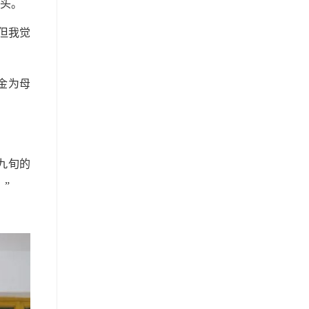
头。
但我觉
金为母
九旬的
”