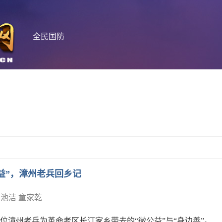
全民国防
益”，漳州老兵回乡记
■池洁 童家乾
漳州老兵为革命老区长汀家乡带去的“微公益”与“身边善”。