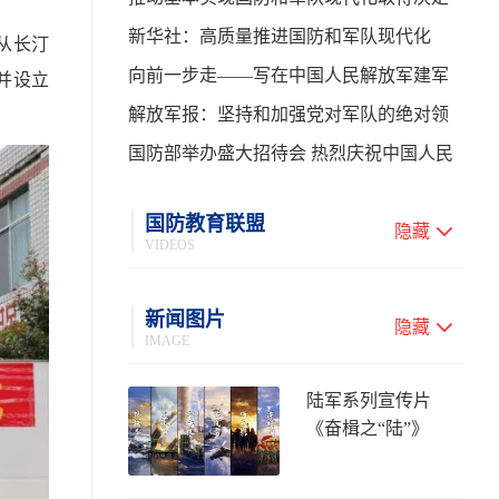
性进展——学习贯彻习主席在中共中央政
新华社：高质量推进国防和军队现代化
从长汀
治局第二十七次集体学习时的重要讲话
向前一步走——写在中国人民解放军建军
并设立
99周年之际
解放军报：坚持和加强党对军队的绝对领
导 高质量推进国防和军队现代化
国防部举办盛大招待会 热烈庆祝中国人民
解放军建军99周年
国防教育联盟
隐藏
VIDEOS
新闻图片
隐藏
IMAGE
陆军系列宣传片
《奋楫之“陆”》