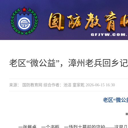
老区“微公益”，漳州老兵回乡记
来源： 国防教育网 综合作者：池洁 童家乾 2026-06-15 16:30
老区“微公
一张餐桌，一个书柜，一场烈士墓前的守护——这是几位