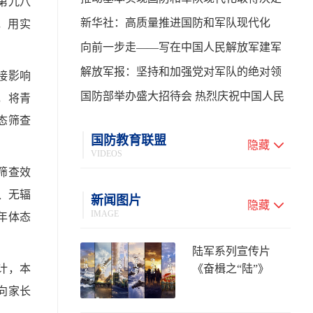
第九八
性进展——学习贯彻习主席在中共中央政
新华社：高质量推进国防和军队现代化
，用实
治局第二十七次集体学习时的重要讲话
向前一步走——写在中国人民解放军建军
99周年之际
解放军报：坚持和加强党对军队的绝对领
接影响
导 高质量推进国防和军队现代化
国防部举办盛大招待会 热烈庆祝中国人民
，将青
态筛查
解放军建军99周年
国防教育联盟
隐藏
VIDEOS
筛查效
、无辐
新闻图片
隐藏
IMAGE
年体态
陆军系列宣传片
计，本
《奋楫之“陆”》
向家长