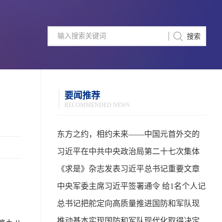
要闻推荐
RECOMMENDED NEWS
东方之约，相约未来——中国元首外交的
世界情怀与大国气派
习近平在中共中央政治局第二十七次集体
学习时强调 强化政治引领 深化创新发展 高
《求是》杂志发表习近平总书记重要文章
质量推进国防和军队现代化
中央军委主席习近平签署通令 给1名个人记
功
总书记把舵定向高质量推进国防和军队现
代化
推动基本实现国防和军队现代化取得决定