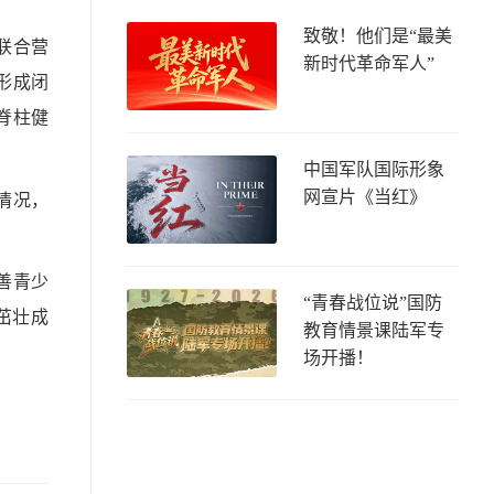
致敬！他们是“最美
联合营
新时代革命军人”
形成闭
脊柱健
中国军队国际形象
网宣片《当红》
情况，
善青少
“青春战位说”国防
茁壮成
教育情景课陆军专
场开播！