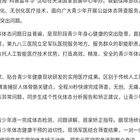
科技周“科普嘉年华”活动在天津国家会展中心举办。联勤保障部队
能化、无创化医疗技术，面向广大青少年开展公益体态筛查服务
突出问题。
等体态问题日益普遍，是现阶段青少年身心健康的突出隐患，直
题，第九八三医院立足军队医院服务地方、服务群众的职能职责
依托人工智能医疗技术优势，打造高效、精准、安全的青少年体
求、贴合青少年健康现状研发的实用医疗成果。区别于传统人工
精准捕捉人体骨骼关键点，全程30秒快速完成筛查，无创、无痛
态异常问题，同步生成个性化体态分析报告和矫正建议，让青少
青少年逐一完成体态检测、问题讲解、居家矫正指导。据现场统
青少年体态健康干预的迫切性。现场军医结合筛查结果，一对一