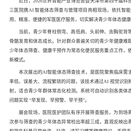
近日，2026世界智能产业博览会暨天津市第四十届
三医院携AI 智能体态筛查与管理项目亮相现场，依托智
用、精准、便捷的军医医疗服务，切实解决青少年体态健康
当前，青少年脊柱侧弯、高低肩、头前伸、含胸驼背
骨骼发育和体态成长。针对群众普遍关切的青少年健康难
少年体态筛查、健康干预作为常态化便民服务重点工作，
新模式。
本次展出的AI智能体态筛查技术，是医院聚焦临床需
率低、误差大、流程繁琐的问题，该技术通过AI 视觉识别
射，适合青少年群体常态化检测。系统可自动识别各类体
问题实现 “早发现、早预警、早干预”。
展会现场，医院医护团队有序开展筛查服务，为到场
次参与筛查的青少年体态异常检出率超三成，直观反映出