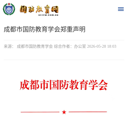
成都市国防教育学会郑重声明
首
页
来源： 成都市国防教育学会 综合作者：办公室 2026-05-28 18:03
时
政
要
闻
时
热
政
点
要
闻