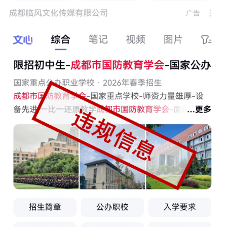
范
英
退
雄
役
模
范
军
人
风
采
退
退
役
役
军
人
军
风