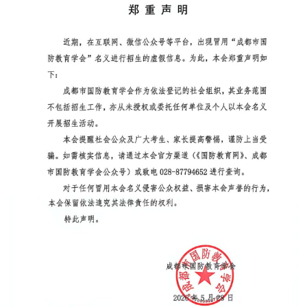
追
踪
热
国
点
防
追
踪
法
规
国
国
防
防
法
规
知
识
国
全
防