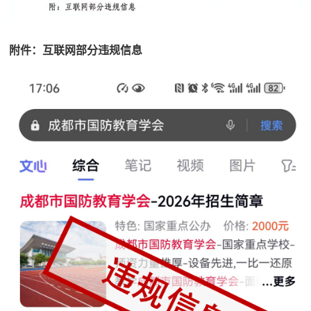
民
知
识
国
附件：互联网部分违规信息
防
全
子
民
弟
国
防
兵
子
国
弟
防
兵
动
员
国
人