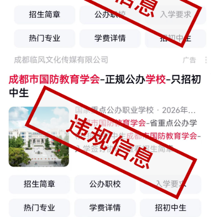
防
民
动
员
防
空
人
国
民
防
防
空
智
库
国
英
防
雄
智
库
模