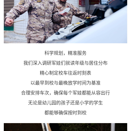
民
知
识
国
防
全
子
民
科学规划，精准服务
弟
国
我们深入调研军娃们就读年级与居住分布
防
兵
精心制定校车往返时刻表
子
国
以最早到校与最晚放学时间为基准
弟
防
合理安排车次，确保每个军娃都能从容出行
兵
无论是幼儿园的孩子还是小学的学生
动
都能够确保按时到校
员
国
人