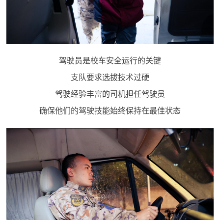
范
英
退
雄
役
模
驾驶员是校车安全运行的关键
范
军
支队要求选拔技术过硬
驾驶经验丰富的司机担任驾驶员
人
确保他们的驾驶技能始终保持在最佳状态
风
采
退
退
役
役
军
人
军
风