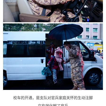
人
采
服
务
退
文
役
化
军
人
国
服
防
务
文
红
化
色
国
防
文
校车的开通，是支队对官兵家庭关怀的生动注脚
旅
它有效化解了官兵