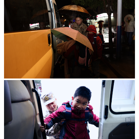
防
民
动
员
防
空
人
国
民
防
防
空
智
库
国
英
防
雄
智
库
模