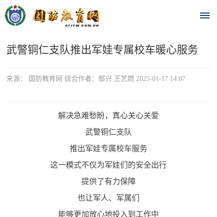
武警铜仁支队推出军娃专属校车暖心服务
首
页
来源： 国防教育网 综合作者：鄢兴 王艺燃 2025-01-17 14:07
时
政
解决急难愁盼，真心关心关爱
武警铜仁支队
要
推出军娃专属校车服务
闻
这一模式不仅为军娃们的安全出行
时
热
提供了有力保障
政
点
也让军人、军属们
要
闻
能够更加放心地投入到工作中