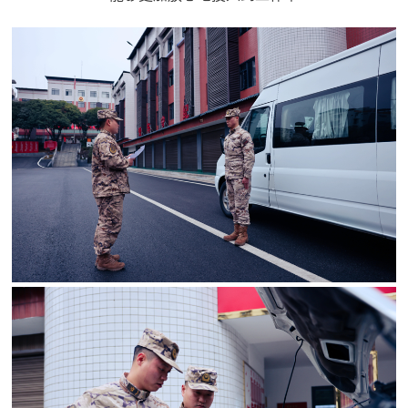
追
踪
热
国
点
防
追
踪
法
规
国
国
防
防
法
规
知
识
国
全
防