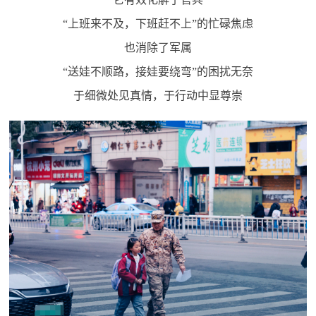
红
关
“上班来不及，下班赶不上”的忙碌焦虑
色
也消除了军属
于
文
“送娃不顺路，接娃要绕弯”的困扰无奈
旅
我
于细微处见真情，于行动中显尊崇
们