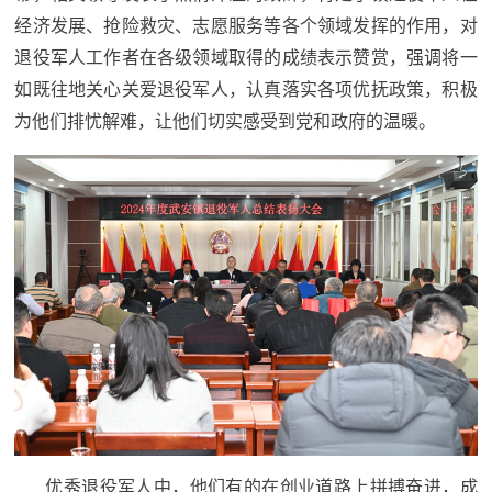
防
经济发展、抢险救灾、志愿服务等各个领域发挥的作用，对
民
动
退役军人工作者在各级领域取得的成绩表示赞赏，强调将一
员
如既往地关心关爱退役军人，认真落实各项优抚政策，积极
防
为他们排忧解难，让他们切实感受到党和政府的温暖。
空
人
国
民
防
防
空
智
库
国
英
防
雄
智
库
模
优秀退役军人中，他们有的在创业道路上拼搏奋进，成