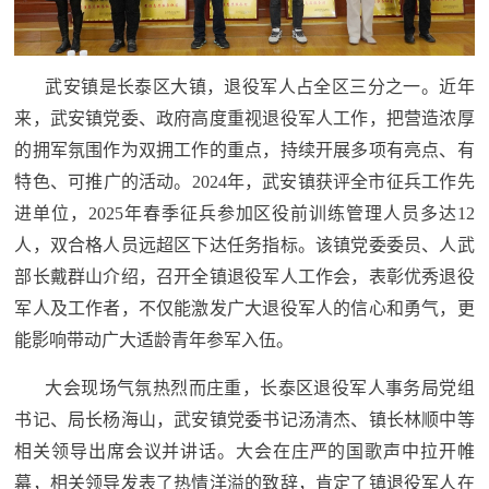
民
知
识
国
武安镇是长泰区大镇，退役军人占全区三分之一。近年
来，武安镇党委、政府高度重视退役军人工作，把营造浓厚
防
全
的拥军氛围作为双拥工作的重点，持续开展多项有亮点、有
子
特色、可推广的活动。2024年，武安镇获评全市征兵工作先
民
弟
进单位，2025年春季征兵参加区役前训练管理人员多达12
国
人，双合格人员远超区下达任务指标。该镇党委委员、人武
防
兵
部长戴群山介绍，召开全镇退役军人工作会，表彰优秀退役
子
国
军人及工作者，不仅能激发广大退役军人的信心和勇气，更
弟
能影响带动广大适龄青年参军入伍。
防
兵
大会现场气氛热烈而庄重，长泰区退役军人事务局党组
动
书记、局长杨海山，武安镇党委书记汤清杰、镇长林顺中等
员
相关领导出席会议并讲话。大会在庄严的国歌声中拉开帷
国
人
幕，相关领导发表了热情洋溢的致辞，肯定了镇退役军人在