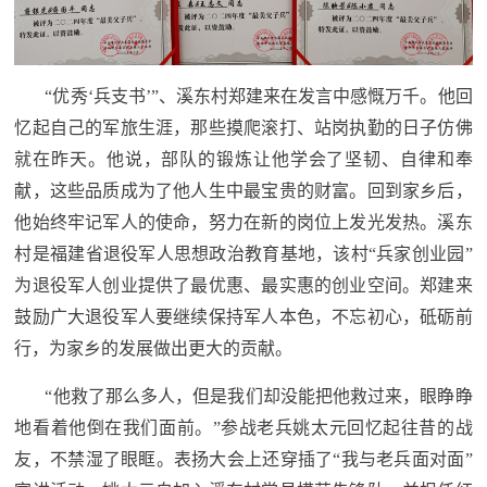
人
采
服
“优秀‘兵支书’”、溪东村郑建来在发言中感慨万千。他回
务
忆起自己的军旅生涯，那些摸爬滚打、站岗执勤的日子仿佛
退
文
就在昨天。他说，部队的锻炼让他学会了坚韧、自律和奉
役
献，这些品质成为了他人生中最宝贵的财富。回到家乡后，
化
军
他始终牢记军人的使命，努力在新的岗位上发光发热。溪东
人
国
村是福建省退役军人思想政治教育基地，该村“兵家创业园”
服
为退役军人创业提供了最优惠、最实惠的创业空间。郑建来
防
务
鼓励广大退役军人要继续保持军人本色，不忘初心，砥砺前
文
红
行，为家乡的发展做出更大的贡献。
化
色
国
“他救了那么多人，但是我们却没能把他救过来，眼睁睁
防
地看着他倒在我们面前。”参战老兵姚太元回忆起往昔的战
文
友，不禁湿了眼眶。表扬大会上还穿插了“我与老兵面对面”
旅