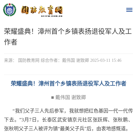
荣耀盛典！漳州首个乡镇表扬退役军人及工
首
作者
页
时
来源： 国防教育网 综合作者：戴伟国 谢致卿 2025-03-11 15:46
政
荣耀盛典！漳州首个乡镇表扬退役军人及工作者
要
■ 戴伟国 谢致卿
闻
时
热
“我们父子三人先后参军，我就想把红色基因一代一代传
政
下去。”3月7日，长泰区武安镇京元社区张跃辉、张秋鹏、
点
要
张秋明父子三人被评为镇“最美父子兵”后，由衷地感慨道。
闻