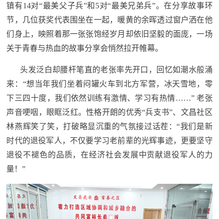
镇有14对“最美父子兵”和5对“最美兄弟兵”。在分享故事环
节，几位获奖代表围坐在一起，暖黄的余晖透过窗户洒在他
们身上，映照着那一张张饱经岁月却依旧坚毅的面庞，一场
关于青春与热血的故事分享会悄然拉开帷幕。
头发泛白却腰杆笔直的老张率先开口，回忆如潮水般涌
来：“想当年我们坐着闷罐火车到北方军营，冰天雪地，零
下三四十度，我们依然训练有激情、学习有热情……” 老张
声音哽咽，眼眶泛红。性格开朗的优秀“兵支书”、文昌社区
林燕辉笑了笑，打破略显沉重的气氛接过话茬：“我们是新
时代的退役军人，不仅要学习老前辈的光辉事迹，更要坚守
退役不褪色的品质，在经济社会发展中贡献退役军人的力
量！”