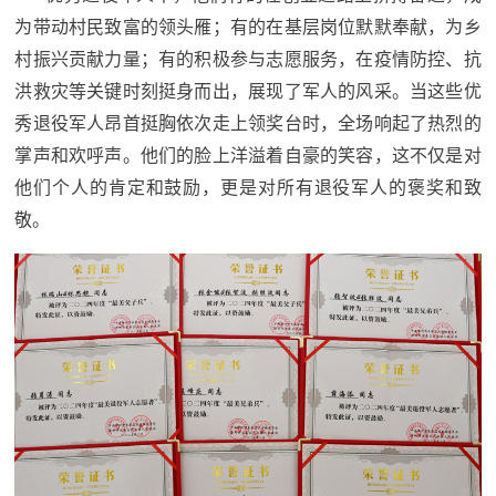
为带动村民致富的领头雁；有的在基层岗位默默奉献，为乡
范
英
村振兴贡献力量；有的积极参与志愿服务，在疫情防控、抗
退
雄
洪救灾等关键时刻挺身而出，展现了军人的风采。当这些优
役
模
秀退役军人昂首挺胸依次走上领奖台时，全场响起了热烈的
掌声和欢呼声。他们的脸上洋溢着自豪的笑容，这不仅是对
范
军
他们个人的肯定和鼓励，更是对所有退役军人的褒奖和致
人
敬。
风
采
退
退
役
役
军
人
军
风