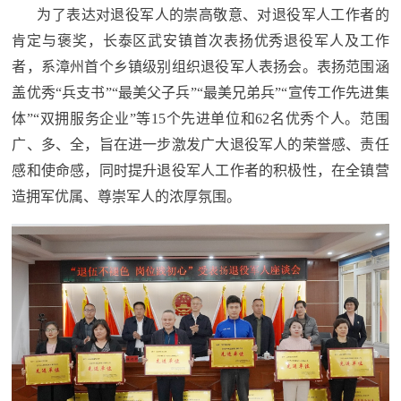
追
为了表达对退役军人的崇高敬意、对退役军人工作者的
肯定与褒奖，长泰区武安镇首次表扬优秀退役军人及工作
踪
热
者，系漳州首个乡镇级别组织退役军人表扬会。表扬范围涵
国
点
盖优秀“兵支书”“最美父子兵”“最美兄弟兵”“宣传工作先进集
防
体”“双拥服务企业”等15个先进单位和62名优秀个人。范围
追
广、多、全，旨在进一步激发广大退役军人的荣誉感、责任
踪
法
感和使命感，同时提升退役军人工作者的积极性，在全镇营
造拥军优属、尊崇军人的浓厚氛围。
规
国
国
防
防
法
规
知
识
国
全
防