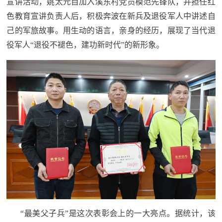
宣讲活动，姚太元自加入溪东村党员模范先锋队，并担任红
红
关
色教育宣讲负责人后，积极奔波在新兵及退役军人中讲述自
色
己的军旅故事。用生动的语言，亲身的经历，展现了当代退
于
文
役军人“退役不褪色，建功新时代”的新形象。
旅
我
们
“最美父子兵”是这次表彰会上的一大亮点。据统计，该