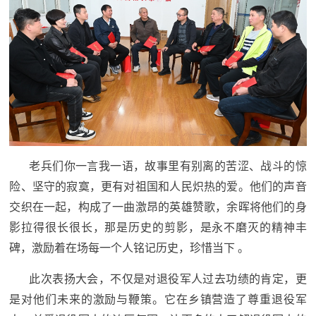
老兵们你一言我一语，故事里有别离的苦涩、战斗的惊
险、坚守的寂寞，更有对祖国和人民炽热的爱。他们的声音
交织在一起，构成了一曲激昂的英雄赞歌，余晖将他们的身
影拉得很长很长，那是历史的剪影，是永不磨灭的精神丰
碑，激励着在场每一个人铭记历史，珍惜当下 。
此次表扬大会，不仅是对退役军人过去功绩的肯定，更
是对他们未来的激励与鞭策。它在乡镇营造了尊重退役军