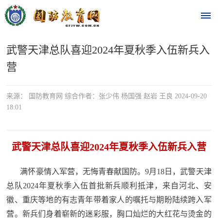
武警天津总队喜迎2024年夏秋季入伍新兵入
首
营
页
时
来源： 国防教育网 综合作者：张少伟 杨国强 赵岩 王良 2024-09-20
18:01
政
要
武警天津总队喜迎2024年夏秋季入伍新兵入营
闻
时
满怀豪情入军营，无悔青春献国防。9月18日，武警天津
热
政
总队2024年夏秋季入伍首批新兵顺利抵津，来自河北、安
点
要
徽、重庆等地的有志青年带着家人的嘱托与期盼陆续跨入军
营。新兵们身着崭新的迷彩服，胸口灿烂的大红花与烫金的
闻