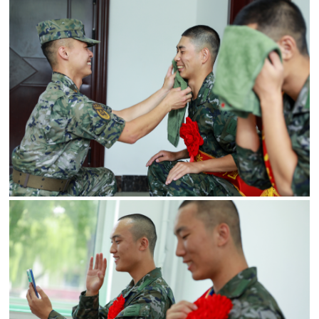
人
采
服
务
退
文
役
化
军
人
国
服
防
务
文
红
化
色
国
防
文
旅