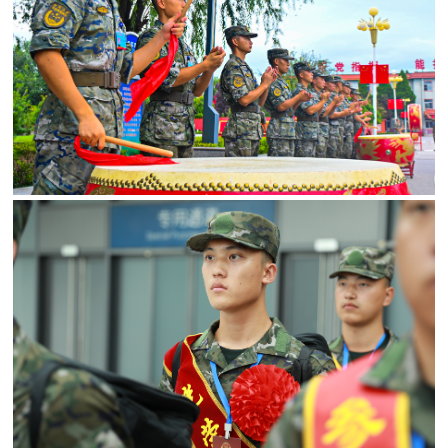
民
知
识
国
防
全
子
民
弟
国
防
兵
子
国
弟
防
兵
动
员
国
人