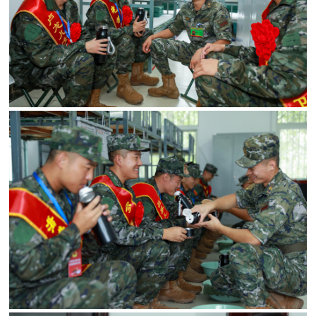
范
英
退
雄
役
模
范
军
人
风
采
退
退
役
役
军
人
军
风