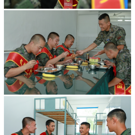
防
民
动
员
防
空
人
国
民
防
防
空
智
库
国
英
防
雄
智
库
模