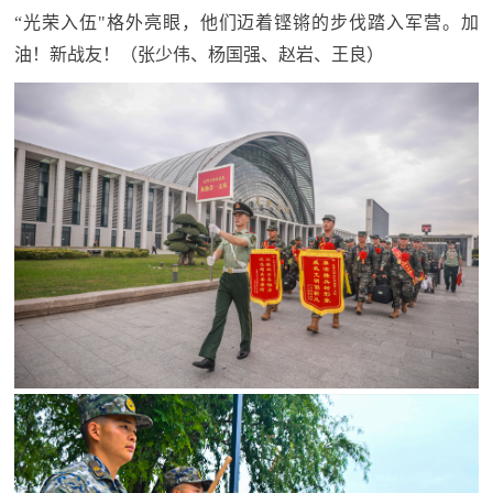
追
“光荣入伍"格外亮眼，他们迈着铿锵的步伐踏入军营。加
踪
油！新战友！
（张少伟、杨国强、赵岩、王良）
热
国
点
防
追
踪
法
规
国
国
防
防
法
规
知
识
国
全
防