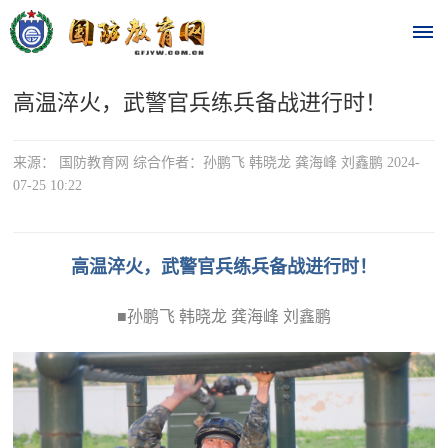
高温淬火，武警官兵练兵备战进行时！
首
页
来源： 国防教育网 综合作者：孙鹏飞 韩晓龙 龚海峰 刘鑫鹏 2024-
07-25 10:22
时
政
高温淬火，武警官兵练兵备战进行时！
要
■孙鹏飞 韩晓龙 龚海峰 刘鑫鹏
闻
时
热
政
点
要
闻