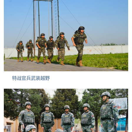
民
知
识
国
防
全
子
民
弟
国
防
兵
子
特战官兵武装越野
国
弟
防
兵
动
员
国
人