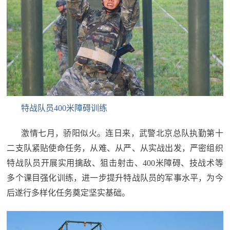
追
踪
热
国
点
防
追
踪
法
特战队员400米障碍训练
规
国
国
激情七月，骄阳似火。连日来，武警北京总队执勤第十
防
二支队紧贴使命任务，从难、从严、从实战出发，严密组织
防
法
特战队员开展实用擒敌、狙击射击、400米障碍、技战术等
规
知
多个课目强化训练，进一步提升特战队员的军事水平，为今
后遂行多样化任务奠定坚实基础。
识
国
全
防