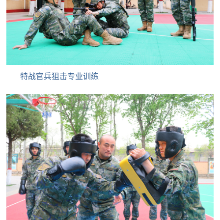
防
民
动
员
防
空
特战官兵狙击专业训练
人
国
民
防
防
空
智
库
国
英
防
雄
智
库
模