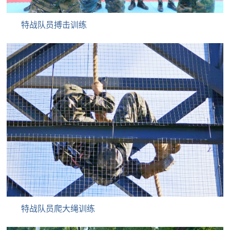
范
特战队员搏击训练
英
退
雄
役
模
范
军
人
风
采
退
退
役
役
军
人
特战队员爬大绳训练
军
风