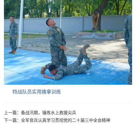
人
采
服
务
退
文
役
化
军
人
国
服
防
务
文
特战队员实用擒拿训练
红
化
色
国
上一篇：备战汛期，锤炼水上救援尖兵
防
下一篇：全军官兵认真学习贯彻党的二十届三中全会精神
文
旅