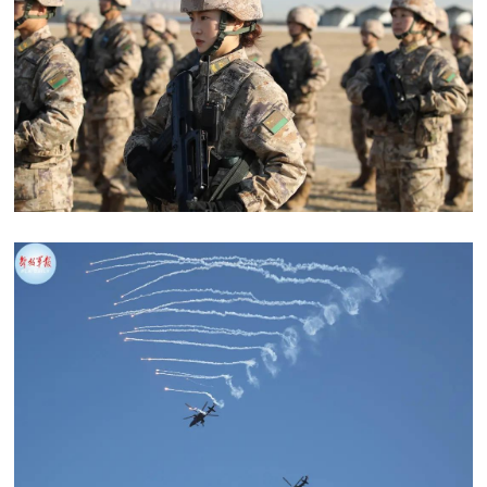
民
知
识
国
防
全
子
民
弟
国
防
兵
子
国
弟
防
兵
动
员
国
人