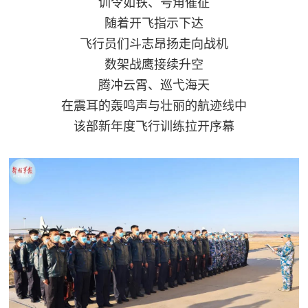
训令如铁、号角催征
随着开飞指示下达
飞行员们斗志昂扬走向战机
数架战鹰接续升空
腾冲云霄、巡弋海天
在震耳的轰鸣声与壮丽的航迹线中
该部新年度飞行训练拉开序幕