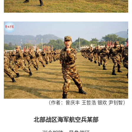
（作者：曾庆丰 王哲浩 银欢 尹钊智）
北部战区海军航空兵某部