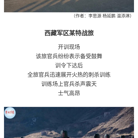
（作者：李思源 杨延鹏 温添淋）
西藏军区某特战旅
开训现场
该旅官兵纷纷表示备受鼓舞
训令下达后
全旅官兵迅速展开火热的刺杀训练
训练场上官兵杀声震天
士气高昂