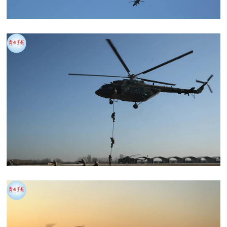
防
民
动
员
防
空
人
国
民
防
防
空
智
库
国
英
防
雄
智
库
模