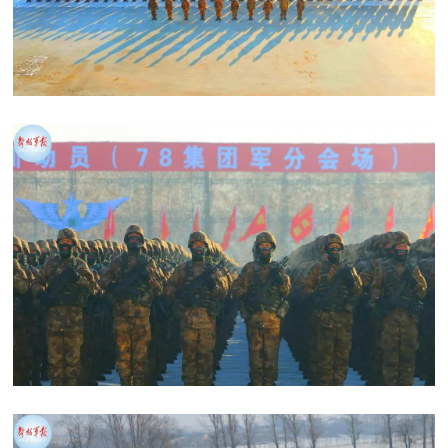
红
关
色
于
文
旅
我
们