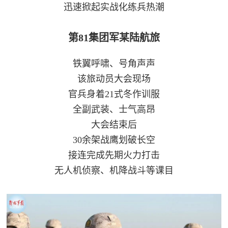
追
迅速掀起实战化练兵热潮
踪
第81集团军某陆航旅
热
国
点
铁翼呼啸、号角声声
防
追
该旅动员大会现场
踪
法
官兵身着21式冬作训服
全副武装、士气高昂
规
大会结束后
国
国
30余架战鹰划破长空
防
防
接连完成先期火力打击
法
无人机侦察、机降战斗等课目
规
知
识
国
全
防