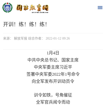
开训！练！练！练！
首
页
来源： 解放军报 综合作者： 2022-01-12 09:26
时
1月4日
政
中共中央总书记、国家主席
要
中央军委主席习近平
签署中央军委2022年1号命令
闻
向全军发布开训动员令
时
热
政
训令如铁，号角催征
点
要
全军官兵闻令而动
闻