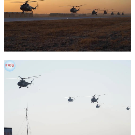
范
英
退
雄
役
模
范
军
人
风
采
退
退
役
役
军
人
军
风