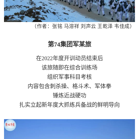
（作者：张铭 马溶祥 刘声云 王乾泽 韦佳成）
第74集团军某旅
在2022年度开训动员结束后
该旅随即在综合训练场
组织军事科目考核
内容包含刺杀操、格斗术、军体拳
锤炼近战硬功
扎实立起新年度大抓练兵备战的鲜明导向