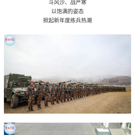
斗风沙、战严寒
以饱满的姿态
掀起新年度练兵热潮