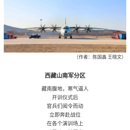
（作者：陈国鑫 王晓文）
西藏山南军分区
藏南腹地，寒气逼人
开训仪式后
官兵们闻令而动
立即奔赴战位
在各个演训场上