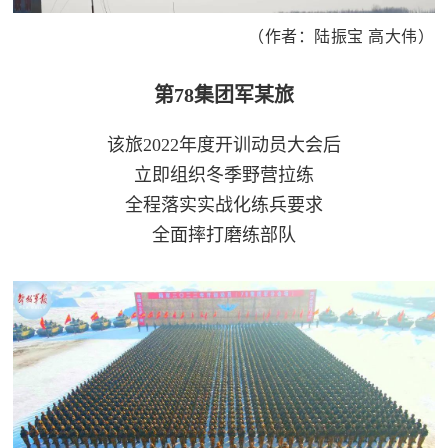
人
采
（作者：陆振宝 高大伟）
服
第78集团军某旅
务
退
文
该旅2022年度开训动员大会后
役
立即组织冬季野营拉练
化
军
全程落实实战化练兵要求
人
国
全面摔打磨练部队
服
防
务
文
红
化
色
国
防
文
旅