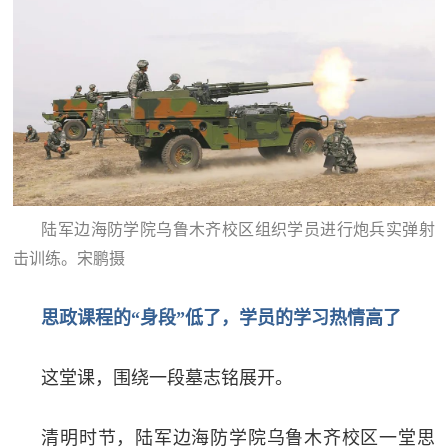
红
关
色
于
文
旅
我
们
陆军边海防学院乌鲁木齐校区组织学员进行炮兵实弹射
击训练。宋鹏摄
思政课程的“身段”低了，学员的学习热情高了
这堂课，围绕一段墓志铭展开。
清明时节，陆军边海防学院乌鲁木齐校区一堂思