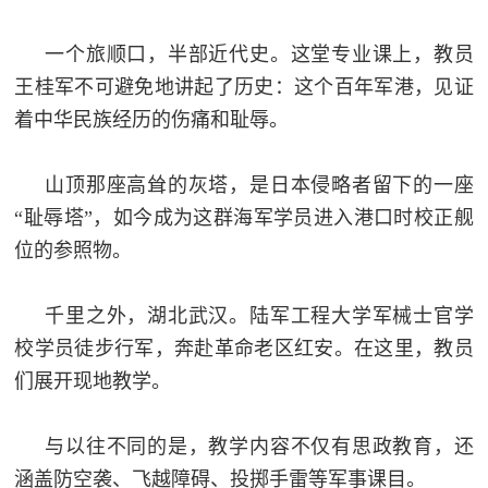
追
一个旅顺口，半部近代史。这堂专业课上，教员
踪
热
王桂军不可避免地讲起了历史：这个百年军港，见证
国
点
着中华民族经历的伤痛和耻辱。
防
追
踪
山顶那座高耸的灰塔，是日本侵略者留下的一座
法
“耻辱塔”，如今成为这群海军学员进入港口时校正舰
规
位的参照物。
国
国
防
千里之外，湖北武汉。陆军工程大学军械士官学
防
法
校学员徒步行军，奔赴革命老区红安。在这里，教员
规
知
们展开现地教学。
识
与以往不同的是，教学内容不仅有思政教育，还
国
全
涵盖防空袭、飞越障碍、投掷手雷等军事课目。
防