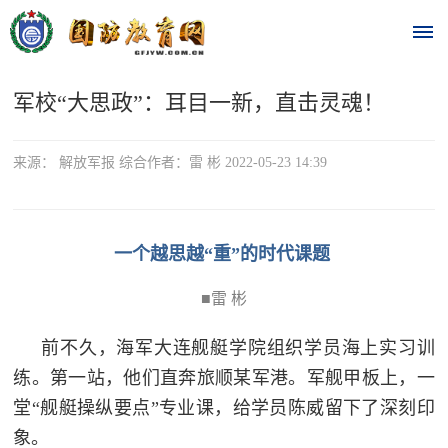
军校“大思政”：耳目一新，直击灵魂！
首
页
来源： 解放军报 综合作者：雷 彬 2022-05-23 14:39
时
政
一个越思越“重”的时代课题
要
■雷 彬
闻
前不久，海军大连舰艇学院组织学员海上实习训
时
热
练。第一站，他们直奔旅顺某军港。军舰甲板上，一
政
点
堂“舰艇操纵要点”专业课，给学员陈威留下了深刻印
要
象。
闻