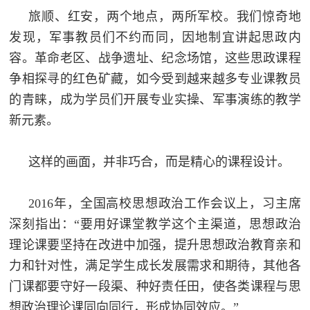
防
旅顺、红安，两个地点，两所军校。我们惊奇地
民
动
发现，军事教员们不约而同，因地制宜讲起思政内
员
容。革命老区、战争遗址、纪念场馆，这些思政课程
防
争相探寻的红色矿藏，如今受到越来越多专业课教员
空
的青睐，成为学员们开展专业实操、军事演练的教学
人
国
新元素。
民
防
防
这样的画面，并非巧合，而是精心的课程设计。
空
智
2016年，全国高校思想政治工作会议上，习主席
库
深刻指出：“要用好课堂教学这个主渠道，思想政治
国
英
理论课要坚持在改进中加强，提升思想政治教育亲和
防
力和针对性，满足学生成长发展需求和期待，其他各
雄
智
门课都要守好一段渠、种好责任田，使各类课程与思
库
模
想政治理论课同向同行，形成协同效应。”