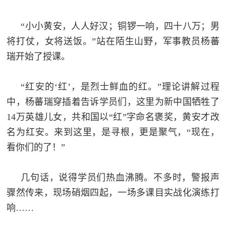
民
知
“小小黄安，人人好汉；铜锣一响，四十八万；男
识
国
将打仗，女将送饭。”站在陌生山野，军事教员杨蕃
瑞开始了授课。
防
全
子
民
“红安的‘红’，是烈士鲜血的红。”理论讲解过程
弟
国
中，杨蕃瑞穿插着告诉学员们，这里为新中国牺牲了
防
14万英雄儿女，共和国以“红”字命名褒奖，黄安才改
兵
名为红安。来到这里，是寻根，更是聚气，“现在，
子
国
看你们的了！”
弟
防
兵
几句话，说得学员们热血沸腾。不多时，警报声
动
骤然传来，现场硝烟四起，一场多课目实战化演练打
员
响……
国
人