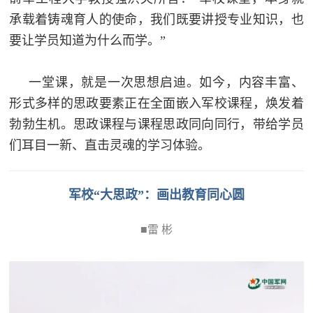
人
采
承载着铸魂育人的使命，我们既要讲授专业知识，也
要让学员知道为什么而学。”
服
务
一堂课，就是一次思想启迪。如今，内容丰富、
退
文
形式多样的思政要素正在全面嵌入军校课程，焕发着
役
勃勃生机。思政课程与课程思政同向同行，带给学员
化
军
们耳目一新、直击灵魂的学习体验。
人
国
服
防
军校“大思政”：画出教育同心圆
务
文
红
■雷 彬
化
色
国
防
文
旅