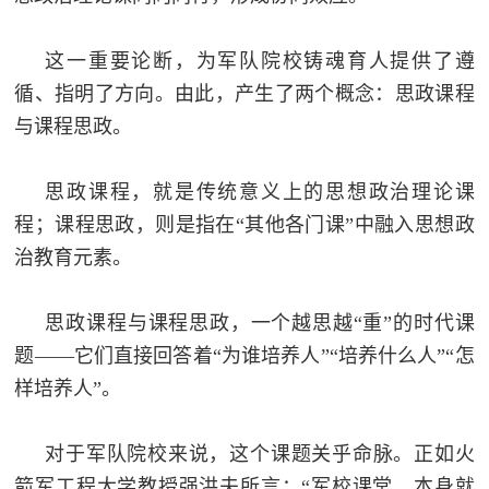
范
英
这一重要论断，为军队院校铸魂育人提供了遵
退
雄
循、指明了方向。由此，产生了两个概念：思政课程
役
模
与课程思政。
范
军
思政课程，就是传统意义上的思想政治理论课
人
程；课程思政，则是指在“其他各门课”中融入思想政
治教育元素。
风
采
思政课程与课程思政，一个越思越“重”的时代课
退
退
题——它们直接回答着“为谁培养人”“培养什么人”“怎
役
样培养人”。
役
军
人
对于军队院校来说，这个课题关乎命脉。正如火
军
风
箭军工程大学教授强洪夫所言：“军校课堂，本身就