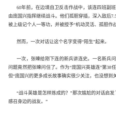
60年前，在边境自卫反击作战中，该连四班副
由庞国兴指挥继续战斗。他们孤胆穿插，深入敌后7.
被上级记个人一等功，并被授予“机动灵活、孤胆作战
然而，一次对话让这个名字变得“陌生”起来。­
一次，张暕给刚下连的新兵讲连史。一名新兵问
问题竟然把张暕问住了。作为“庞国兴英雄连”第3
但“庞国兴的更多成长故事确实很少关注，也没想到关
“战斗英雄是怎样炼成的？”那次尴尬的对话启
感召身边的战友。”­