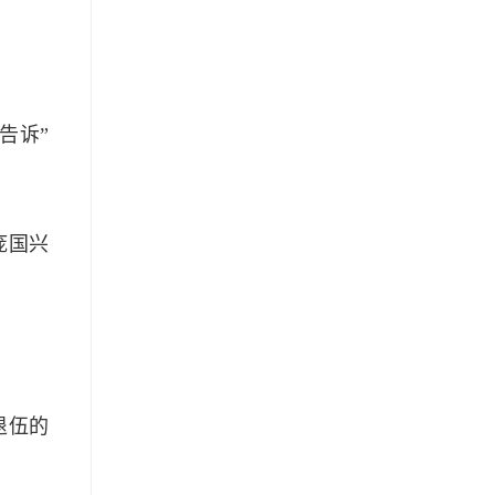
告诉”
庞国兴
退伍的