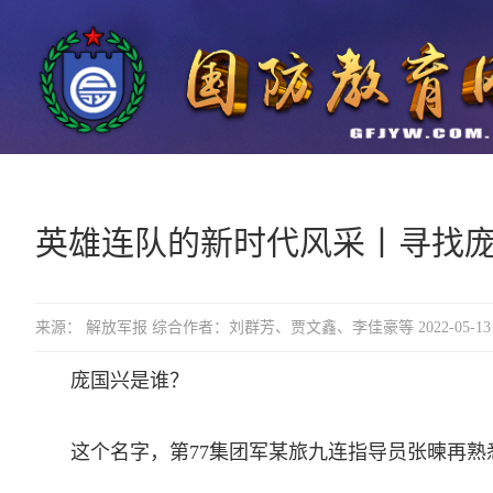
英雄连队的新时代风采丨寻找
来源： 解放军报 综合作者：刘群芳、贾文鑫、李佳豪等 2022-05-13 1
庞国兴是谁？­
这个名字，第77集团军某旅九连指导员张暕再熟悉