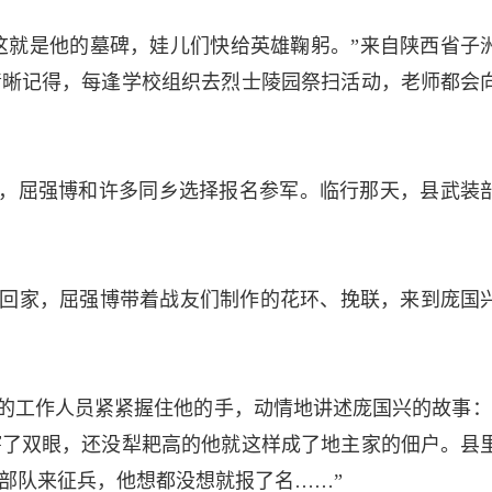
。这就是他的墓碑，娃儿们快给英雄鞠躬。”来自陕西省子
清晰记得，每逢学校组织去烈士陵园祭扫活动，老师都会
后，屈强博和许多同乡选择报名参军。临行那天，县武装
回家，屈强博带着战友们制作的花环、挽联，来到庞国
的工作人员紧紧握住他的手，动情地讲述庞国兴的故事：
瞎了双眼，还没犁耙高的他就这样成了地主家的佃户。县
队来征兵，他想都没想就报了名……”­