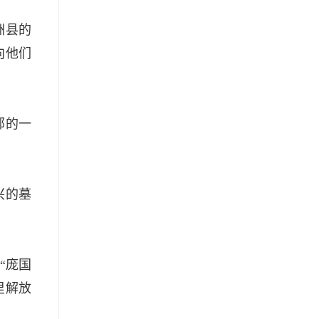
洲县的
向他们
部的一
兴的墓
“庞国
里解放