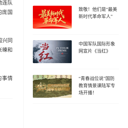
动连队
致敬！他们是“最美
的庞国
新时代革命军人”
国兴同
中国军队国际形象
张暕和
网宣片《当红》
的事情
“青春战位说”国防
教育情景课陆军专
场开播！