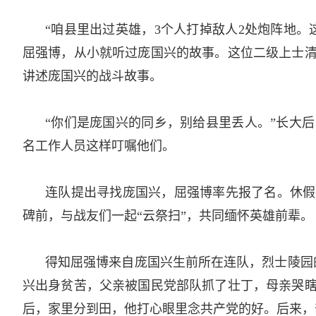
“咱县里出过英雄，3个人打掉敌人2处炮阵地
屈强博，从小就听过庞国兴的故事。这位二级上士
讲述庞国兴的战斗故事。­
“你们是庞国兴的同乡，别给县里丢人。”长大
名工作人员这样叮嘱他们。­
连队提出寻找庞国兴，屈强博率先报了名。休假
碑前，与战友们一起“云祭扫”，共同缅怀英雄前辈。­
得知屈强博来自庞国兴生前所在连队，烈士陵园
兴出身贫苦，父亲被国民党部队抓了壮丁，母亲哭
后，家里分到田，他打心眼里念共产党的好。后来，部