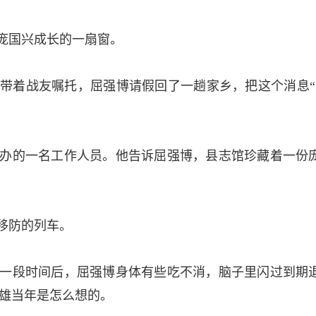
国兴成长的一扇窗。­
带着战友嘱托，屈强博请假回了一趟家乡，把这个消息“
办的一名工作人员。他告诉屈强博，县志馆珍藏着一份
防的列车。­
一段时间后，屈强博身体有些吃不消，脑子里闪过到期
雄当年是怎么想的。­