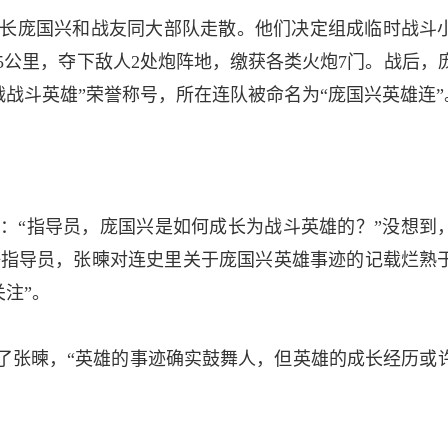
班长庞国兴和战友同大部队走散。他们决定组成临时战斗
5公里，夺下敌人2处炮阵地，缴获各类火炮7门。战后，
战斗英雄”荣誉称号，所在连队被命名为“庞国兴英雄连”。
：“指导员，庞国兴是如何成长为战斗英雄的？”没想到
8任指导员，张暕对连史里关于庞国兴英雄事迹的记载烂熟
注”。­
发了张暕，“英雄的事迹确实鼓舞人，但英雄的成长经历或