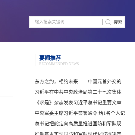
要闻推荐
RECOMMENDED NEWS
东方之约，相约未来——中国元首外交的
世界情怀与大国气派
习近平在中共中央政治局第二十七次集体
学习时强调 强化政治引领 深化创新发展 高
《求是》杂志发表习近平总书记重要文章
质量推进国防和军队现代化
中央军委主席习近平签署通令 给1名个人记
功
总书记把舵定向高质量推进国防和军队现
代化
推动基本实现国防和军队现代化取得决定