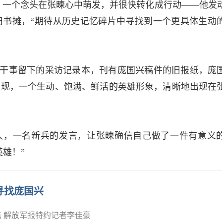
此，一个念头在张暕心中萌发，并很快转化成行动——他发
旧书摊，“期待从历史记忆碎片中寻找到一个更具体生动
干事留下的采访记录本，刊有庞国兴稿件的旧报纸，庞
发现，一个生动、饱满、鲜活的英雄形象，清晰地出现在
久，一名新兵的发言，让张暕确信自己做了一件有意义
雄！”­
寻找庞国兴­
­ 解放军报特约记者李佳豪­