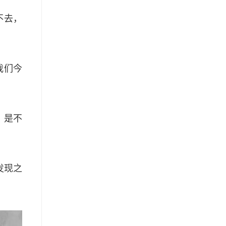
不去，
我们今
，是不
发现之