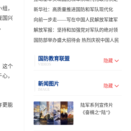
小组，
性进展——学习贯彻习主席在中共中央政
新华社：高质量推进国防和军队现代化
庞国兴
治局第二十七次集体学习时的重要讲话
向前一步走——写在中国人民解放军建军
­
99周年之际
解放军报：坚持和加强党对军队的绝对领
导 高质量推进国防和军队现代化
国防部举办盛大招待会 热烈庆祝中国人民
解放军建军99周年
国防教育联盟
隐藏
VIDEOS
，这个
于心，
新闻图片
隐藏
IMAGE
许更能
陆军系列宣传片
《奋楫之“陆”》