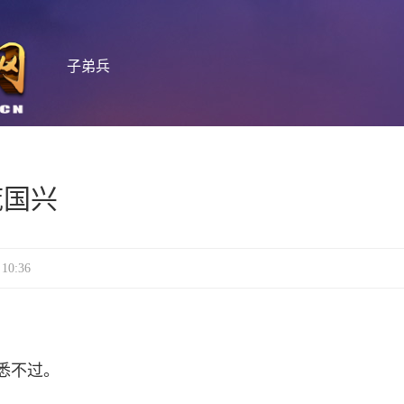
子弟兵
庞国兴
0:36
不过。­