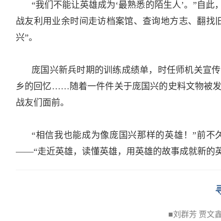
“我们不能让英雄成为‘最熟悉的陌生人’。”自
战友利用业余时间走访档案馆、查询地方志、翻找
兴”。­
庞国兴新兵时期的训练成绩单，时任师机关宣传
乡的回忆……随着一件件关于庞国兴的史料文物被
战友们面前。­
“相信我也能成为像庞国兴那样的英雄！”前不
——“走近英雄，读懂英雄，用英雄的故事成就新的英
■
刘群芳 贾
文鑫