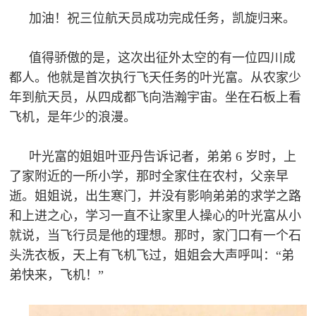
防
加油！祝三位航天员成功完成任务，凯旋归来。
民
动
员
值得骄傲的是，这次出征外太空的有一位四川成
防
都人。
他就是首次执行飞天任务的叶光富。从农家少
空
年到航天员，从四成都飞向浩瀚宇宙。坐在石板上看
人
飞机，是年少的浪漫。
国
民
防
防
叶光富的姐姐叶亚丹告诉记者，弟弟 6 岁时，上
空
了家附近的一所小学，那时全家住在农村，父亲早
智
逝。姐姐说，出生寒门，并没有影响弟弟的求学之路
库
和上进之心，学习一直不让家里人操心的叶光富从小
国
就说，当飞行员是他的理想。那时，家门口有一个石
英
防
头洗衣板，天上有飞机飞过，姐姐会大声呼叫：“弟
雄
智
弟快来，飞机！”
库
模