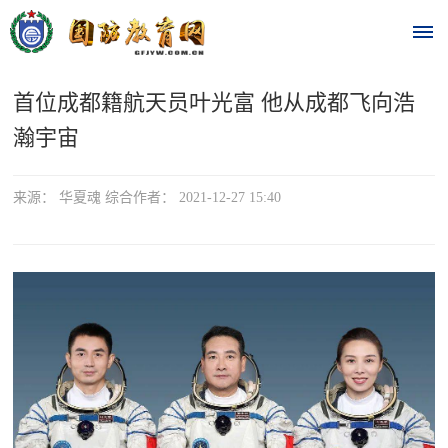
首位成都籍航天员叶光富 他从成都飞向浩
首
瀚宇宙
页
时
来源： 华夏魂 综合作者： 2021-12-27 15:40
政
要
闻
时
热
政
点
要
闻