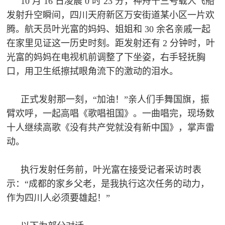
10 月 16 日凌晨 0 时 23 分，神舟十三号载人飞船
人
采
发射升空瞬间，四川天府新区万安街道某小区一片欢
腾。航天员叶光富的妈妈、姐姐和 30 余名亲戚一起
服
在家里见证这一历史时刻。距发射还有 2 分钟时，叶
务
光富的妈妈在电视机前调整了下坐姿，右手轻抚胸
退
文
口，用卫生纸擦拭眼角流下的激动的泪水。
役
化
军
正式发射那一刻，“加油！”亲人们手舞国旗，振
人
臂欢呼，一起高唱《歌唱祖国》。一曲唱完，现场数
国
服
十人继续高歌《没有共产党就没有新中国》，掌声雷
防
务
动。
文
红
化
执行发射任务前，叶光富在接受记者采访时表
色
国
示：“成都的家乡父老，是我执行这次任务的动力，
防
作为四川人必须要雄起！”
文
旅