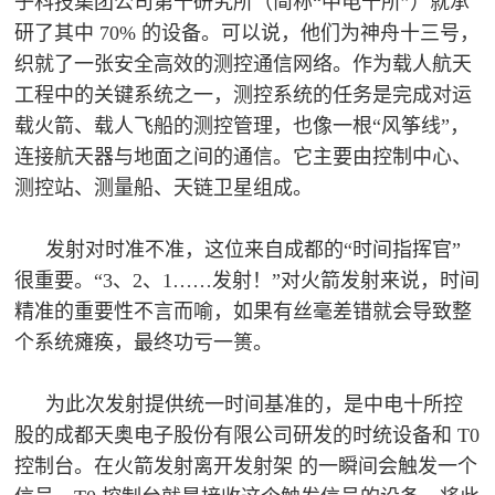
子科技集团公司第十研究所（简称“中电十所”）就承
研了其中 70% 的设备。可以说，他们为神舟十三号，
织就了一张安全高效的测控通信网络。作为载人航天
工程中的关键系统之一，测控系统的任务是完成对运
载火箭、载人飞船的测控管理，也像一根“风筝线”，
连接航天器与地面之间的通信。它主要由控制中心、
测控站、测量船、天链卫星组成。
发射对时准不准，这位来自成都的
“时间指挥官”
很重要。“3、2、1……发射！”对火箭发射来说，时
间
精准的重要性不言而喻，如果有丝毫差错就会导致整
个系统瘫痪，最终功亏一篑。
为此次发射提供统一时间基准的，是中电十所控
股的成都天奥电子股份有限公司研发的时统设备和
T0
控制台。在火箭发射离开发射架 的一瞬间会触发一个