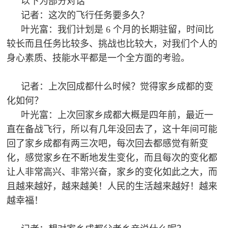
以下为部分对话
红
记者：这次的飞行任务要多久？
关
色
叶光富：我们计划是 6 个月的长期驻留，时间比
于
文
较长而且任务比较多、挑战也比较大，对我们个人的
旅
身心素质、技能水平都是一个全方面的考验。
我
记者：上次回成都什么时候？觉得家乡成都的变
们
化如何？
叶光富：上次回家乡成都大概是四年前，最近一
直在备战飞行，所以有几年没回去了，这十年间可能
回了家乡成都有两三次吧，每次回去都感觉有新变
化，感觉家乡在不断地发生变化，而且每次的变化都
让人非常高兴、非常兴奋，家乡的变化如此之大，而
且越来越好，越来越美！人民的生活越来越好！越来
越幸福！