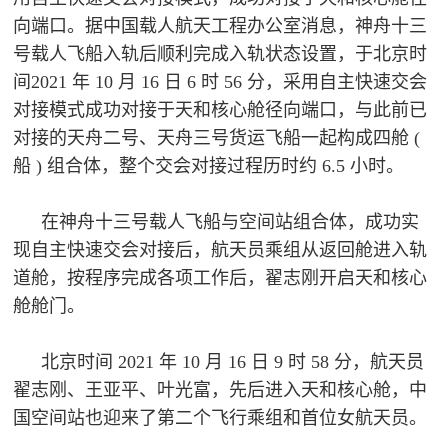
民
向端口。
据中国载人航天工程办公室消息，神舟十三
知
号载人飞船入轨后顺利完成入轨状态设置，于北京时
识
国
间2021 年 10 月 16 日 6 时 56 分，采用自主快速交会
对接模式成功对接于天和核心舱径向端口，与此前已
防
对接的天舟二号、天舟三号货运飞船一起构成四舱 (
全
子
船 ) 组合体，整个交会对接过程历时约 6.5 小时。
民
弟
国
在神舟十三号载人飞船与空间站组合体，成功实
防
兵
现自主快速交会对接后，航天员乘组从返回舱进入轨
子
国
道舱，按程序完成各项工作后，翟志刚开启天和核心
弟
舱舱门。
防
兵
北京时间 2021 年 10 月 16 日 9 时 58 分，航天员
动
翟志刚、王亚平、叶光富，先后进入天和核心舱，中
员
国空间站也迎来了第二个飞行乘组和首位女航天员。
国
人