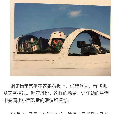
范
英
退
雄
役
模
范
军
人
风
采
退
退
姐弟俩常常坐在这张石板上，仰望蓝天，看飞机
役
从天空掠过。叶亚丹说，这样的场景，让年幼的生活
役
军
中充满小小而珍贵的浪漫和憧憬。
人
军
风