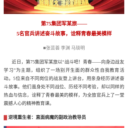
追
踪
热
国
第75集团军某旅——
点
5名官兵讲述奋斗故事，诠释青春最美模样
防
追
踪
■张芸荟 李渊 马琰明
法
近日，第75集团军某旅以“战斗吧！青春——向身边战友
规
国
学习”为主题，组织了一场别开生面的群众性自我教育活
国
防
动。5位来自不同岗位的战友登上讲台，用亲身经历讲述奋
防
法
斗故事。他们虽身处不同战位、历经不同考验，却以同样的
热血与信念，诠释了青春最美的模样，为全旅官兵上了一堂
规
知
震撼人心的精神教育课。
识
▓
逆境重生者：直面病魔的副政治教导员
国
全
防