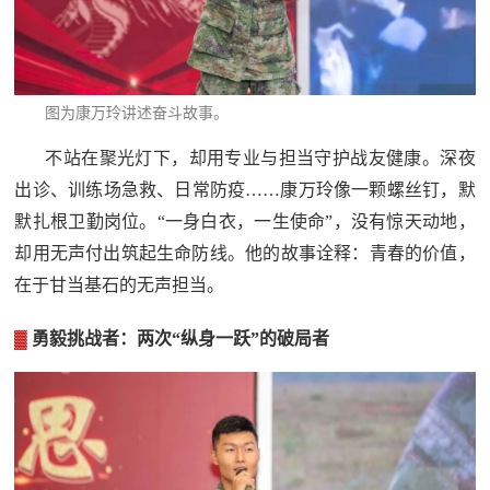
红
关
色
于
文
图为
康万玲
讲述奋斗故事。
旅
我
不站在聚光灯下，却用专业与担当守护战友健康。深夜
们
出诊、训练场急救、日常防疫……康万玲像一颗螺丝钉，默
默扎根卫勤岗位。“一身白衣，一生使命”，没有惊天动地，
却用无声付出筑起生命防线。他的故事诠释：青春的价值，
在于甘当基石的无声担当。
▓
勇毅挑战者：两次“纵身一跃”的破局者