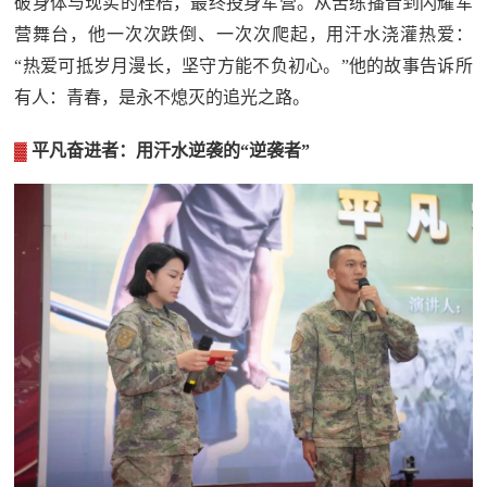
破身体与现实的桎梏，最终投身军营。从苦练播音到闪耀军
范
营舞台，他一次次跌倒、一次次爬起，用汗水浇灌热爱：
英
退
“热爱可抵岁月漫长，坚守方能不负初心。”他的故事告诉所
雄
有人：青春，是永不熄灭的追光之路。
役
模
▓
平凡奋进者：用汗水逆袭的“逆袭者”
范
军
人
风
采
退
退
役
役
军
人
军
风