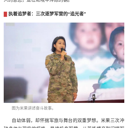
防
民
动
▓
执着追梦者：三次逐梦军营的“追光者”
员
防
空
人
国
民
防
防
空
智
库
国
英
防
图为
米果
讲述奋斗故事。
雄
智
库
自幼体弱，却怀揣军旅与舞台的双重梦想。米果三次冲
模