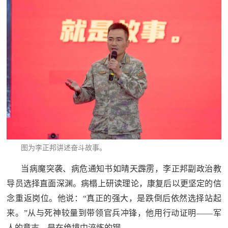
民
知
识
国
防
全
子
民
弟
国
防
兵
子
国
图为李正邦讲述奋斗故事。
弟
防
兵
当病魔突袭、病危通知书如晴天霹雳，李正邦副政治教
导员选择直面深渊。病榻上研读理论，康复后以更坚定的信
动
念重返岗位。他说：“真正的强大，是跌倒后依然选择站起
员
来。”从与死神较量到带领官兵冲锋，他用行动证明——军
国
人
人的意志，是在绝境中淬炼的钢。