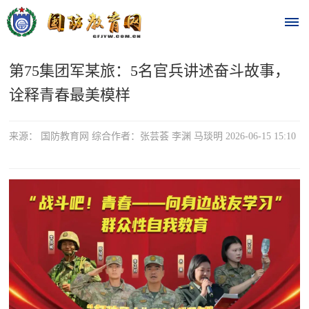
第75集团军某旅：5名官兵讲述奋斗故事，
首
诠释青春最美模样
页
时
来源： 国防教育网 综合作者：张芸荟 李渊 马琰明 2026-06-15 15:10
政
要
闻
时
热
政
点
要
闻