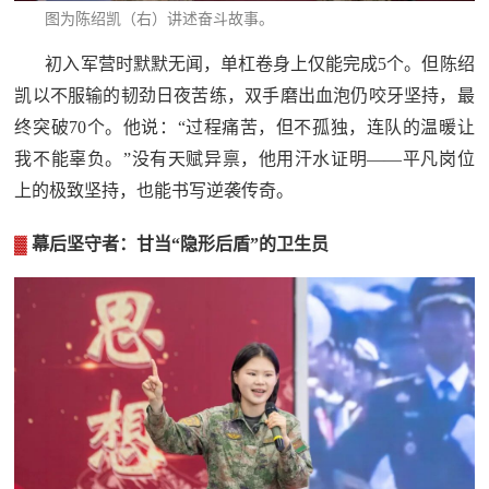
人
采
图为
陈绍凯（右）
讲述奋斗故事。
服
初入军营时默默无闻，单杠卷身上仅能完成5个。但陈绍
凯以不服输的韧劲日夜苦练，双手磨出血泡仍咬牙坚持，最
务
终突破70个。他说：“过程痛苦，但不孤独，连队的温暖让
退
文
我不能辜负。”没有天赋异禀，他用汗水证明——平凡岗位
役
上的极致坚持，也能书写逆袭传奇。
化
军
人
▓
幕后坚守者：甘当“隐形后盾”的卫生员
国
服
防
务
文
红
化
色
国
防
文
旅