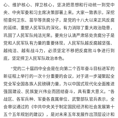
心、维护核心、捍卫核心，坚决把思想和行动统一到党中
民
知
央、中央军委和习主席决策部署上来。大家一致表示，深挖
识
国
彻查何卫东、苗华等贪腐分子，是党的十八大以来正风反腐
的延续、重塑人民军队的深化，有力消除了重大政治隐患，
防
巩固了人民军队纯洁光荣。要充分认清严肃惩处贪腐分子是
全
子
党和人民军队有力量的重要体现，人民军队越反腐越坚强、
民
越纯洁、越有战斗力，必须坚定不移把反腐败斗争进行到
弟
国
底，坚定捍卫人民军队政治本色。
防
兵
“党的二十届四中全会是在向第二个百年奋斗目标进军的
子
国
新征程上举行的一次十分重要的会议，对于进一步凝聚起全
弟
防
党全军全国各族人民磅礴力量，为以中国式现代化全面推进
兵
强国建设、民族复兴伟业而团结奋斗，具有重大意义。”各
动
战区、各军兵种、军委各直属单位、武警部队官兵表示，全
会审议通过的《中共中央关于制定国民经济和社会发展第十
员
国
五个五年规划的建议》，是对未来五年发展作出顶层设计和
人