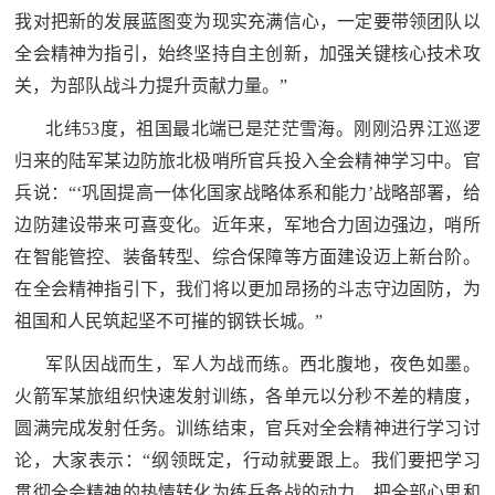
人
采
我对把新的发展蓝图变为现实充满信心，一定要带领团队以
全会精神为指引，始终坚持自主创新，加强关键核心技术攻
服
关，为部队战斗力提升贡献力量。”
务
北纬53度，祖国最北端已是茫茫雪海。刚刚沿界江巡逻
退
文
归来的陆军某边防旅北极哨所官兵投入全会精神学习中。官
役
兵说：“‘巩固提高一体化国家战略体系和能力’战略部署，给
化
军
边防建设带来可喜变化。近年来，军地合力固边强边，哨所
人
国
在智能管控、装备转型、综合保障等方面建设迈上新台阶。
服
在全会精神指引下，我们将以更加昂扬的斗志守边固防，为
防
务
祖国和人民筑起坚不可摧的钢铁长城。”
文
红
军队因战而生，军人为战而练。西北腹地，夜色如墨。
化
色
火箭军某旅组织快速发射训练，各单元以分秒不差的精度，
国
圆满完成发射任务。训练结束，官兵对全会精神进行学习讨
防
文
论，大家表示：“纲领既定，行动就要跟上。我们要把学习
贯彻全会精神的热情转化为练兵备战的动力，把全部心思和
旅