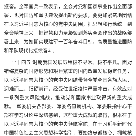
追
振奋。全军官兵一致表示，全会对党和国家事业作出全面部
踪
署，也对国防和军队建设提出新的要求，要更加紧密地团结
热
在以习近平同志为核心的党中央周围，把思想和行动统一到
国
点
全会精神上来，把智慧和力量凝聚到落实全会作出的战略部
防
追
署上来，为如期实现建军一百年奋斗目标，高质量推进国防
踪
和军队现代化接续奋斗。
法
“‘十四五’时期我国发展历程极不寻常、极不平凡。面对
规
错综复杂的国际形势和艰巨繁重的国内改革发展稳定任务，
国
国
以习近平同志为核心的党中央团结带领全党全国各族人民，
防
迎难而上、砥砺前行，经受住世纪疫情严重冲击，有效应对
防
法
一系列重大风险挑战，推动党和国家事业取得新的重大成
规
知
就。”军委机关各部委、军委各直属机构、军委联指中心干
部在学习讨论中深切感到，这些重大成就的取得，根本在于
识
以习近平同志为核心的党中央领航掌舵，在于习近平新时代
国
全
中国特色社会主义思想科学指引，要始终忠诚核心、拥戴核
防