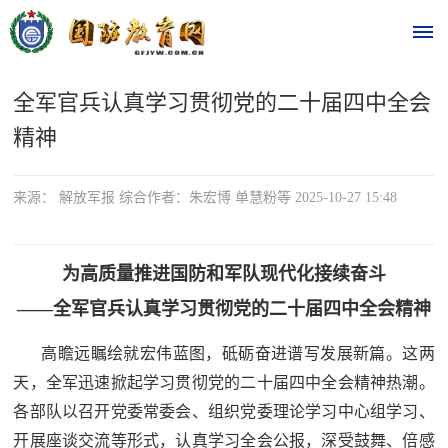
全军官兵认真学习贯彻党的二十届四中全会
首
精神
页
时
来源： 解放军报 综合作者：朱宏博 单慧粉等 2025-10-27 15:48
政
为高质量推进国防和军队现代化接续奋斗
要
——全军官兵认真学习贯彻党的二十届四中全会精神
闻
时
高瞻远瞩绘就宏伟蓝图，砥砺奋进谱写发展新篇。这两
热
政
天，全军迅速掀起学习贯彻党的二十届四中全会精神热潮。
点
要
各部队以召开党委常委会、组织党委理论学习中心组学习、
闻
开展座谈交流等形式，认真学习全会公报，深受鼓舞、倍感