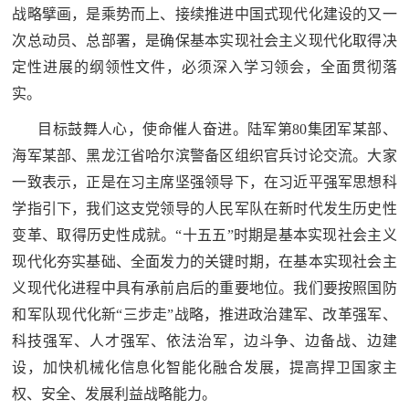
战略擘画，是乘势而上、接续推进中国式现代化建设的又一
防
民
次总动员、总部署，是确保基本实现社会主义现代化取得决
动
定性进展的纲领性文件，必须深入学习领会，全面贯彻落
员
防
实。
空
目标鼓舞人心，使命催人奋进。陆军第80集团军某部、
人
国
海军某部、黑龙江省哈尔滨警备区组织官兵讨论交流。大家
民
一致表示，正是在习主席坚强领导下，在习近平强军思想科
防
防
学指引下，我们这支党领导的人民军队在新时代发生历史性
空
变革、取得历史性成就。“十五五”时期是基本实现社会主义
智
现代化夯实基础、全面发力的关键时期，在基本实现社会主
库
义现代化进程中具有承前启后的重要地位。我们要按照国防
国
英
和军队现代化新“三步走”战略，推进政治建军、改革强军、
防
科技强军、人才强军、依法治军，边斗争、边备战、边建
雄
智
设，加快机械化信息化智能化融合发展，提高捍卫国家主
库
模
权、安全、发展利益战略能力。