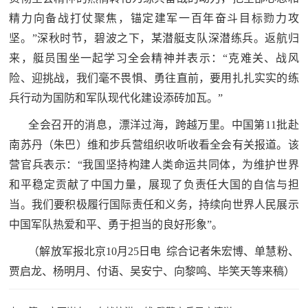
红
精力向备战打仗聚焦，锚定建军一百年奋斗目标勠力攻
关
色
坚。”深秋时节，碧波之下，某潜艇支队深潜练兵。返航归
于
文
来，艇员围坐一起学习全会精神并表示：“克难关、战风
旅
险、迎挑战，我们毫不畏惧、勇往直前，要用扎扎实实的练
我
兵行动为国防和军队现代化建设添砖加瓦。”
们
全会召开的消息，漂洋过海，跨越万里。中国第11批赴
南苏丹（朱巴）维和步兵营组织收听收看全会有关报道。该
营官兵表示：“我国坚持构建人类命运共同体，为维护世界
和平稳定贡献了中国力量，展现了负责任大国的自信与担
当。我们要积极履行国际责任和义务，持续向世界人民展示
中国军队热爱和平、勇于担当的良好形象”。
（解放军报北京10月25日电 综合记者朱宏博、单慧粉、
贾启龙、杨明月、付语、吴安宁、向黎鸣、毕笑天等来稿）