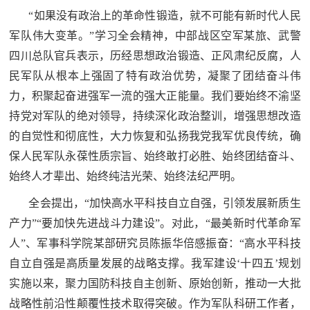
“如果没有政治上的革命性锻造，就不可能有新时代人民
范
英
军队伟大变革。”学习全会精神，中部战区空军某旅、武警
退
四川总队官兵表示，历经思想政治锻造、正风肃纪反腐，人
雄
役
民军队从根本上强固了特有政治优势，凝聚了团结奋斗伟
模
力，积聚起奋进强军一流的强大正能量。我们要始终不渝坚
范
军
持党对军队的绝对领导，持续深化政治整训，增强思想改造
的自觉性和彻底性，大力恢复和弘扬我党我军优良传统，确
人
保人民军队永葆性质宗旨、始终敢打必胜、始终团结奋斗、
风
始终人才辈出、始终纯洁光荣、始终法纪严明。
采
全会提出，“加快高水平科技自立自强，引领发展新质生
退
产力”“要加快先进战斗力建设”。对此，“最美新时代革命军
退
役
人”、军事科学院某部研究员陈振华倍感振奋：“高水平科技
役
军
自立自强是高质量发展的战略支撑。我军建设‘十四五’规划
人
实施以来，聚力国防科技自主创新、原始创新，推动一大批
军
风
战略性前沿性颠覆性技术取得突破。作为军队科研工作者，