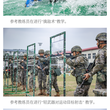
防
民
动
员
防
参考教练员在进行“擒敌术”教学。
空
人
国
民
防
防
空
智
库
国
英
防
雄
智
参考教练员在进行“轻武器对运动目标射击” 教学。
库
模