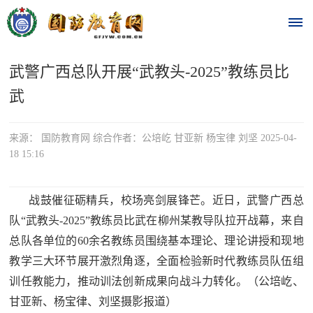
武警广西总队开展“武教头-2025”教练员比
首
武
页
时
来源： 国防教育网 综合作者：公培屹 甘亚新 杨宝律 刘坚 2025-04-
18 15:16
政
要
战鼓催征砺精兵，校场亮剑展锋芒。近日，武警广西总
队“武教头-2025”教练员比武在柳州某教导队拉开战幕，来自
闻
总队各单位的60余名教练员围绕基本理论、理论讲授和现地
时
热
教学三大环节展开激烈角逐，全面检验新时代教练员队伍组
政
训任教能力，推动训法创新成果向战斗力转化。（公培屹、
点
要
甘亚新、杨宝律、刘坚摄影报道）
闻