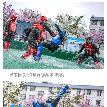
追
踪
热
国
点
防
追
踪
法
规
国
国
防
防
法
参考教练员在进行“擒敌术”教学。
规
知
识
国
全
防