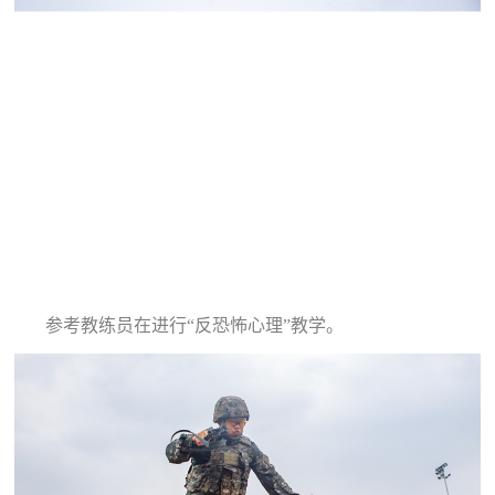
范
英
退
雄
役
模
范
军
人
风
采
参考教练员在进行“反恐怖心理”教学。
退
退
役
役
军
人
军
风