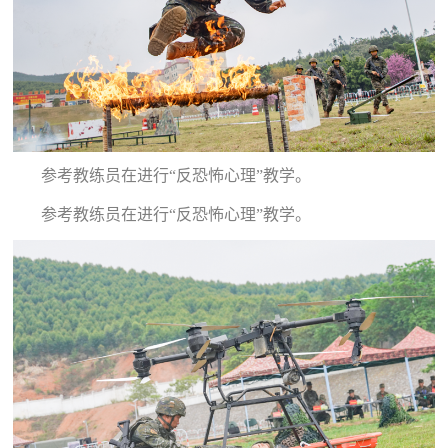
人
采
服
务
退
文
役
参考教练员在进行“反恐怖心理”教学。
化
军
参考教练员在进行“反恐怖心理”教学。
人
国
服
防
务
文
红
化
色
国
防
文
旅