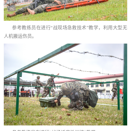
红
关
色
于
文
参考教练员在进行“战现场急救技术”教学，利用大型无
旅
我
人机搬运伤员。
们