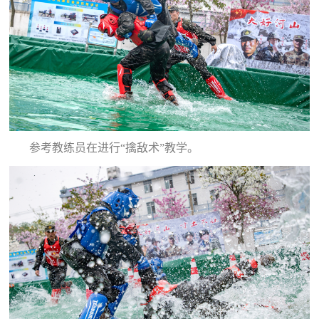
民
知
识
国
防
全
子
民
弟
国
参考教练员在进行“擒敌术”教学。
防
兵
子
国
弟
防
兵
动
员
国
人