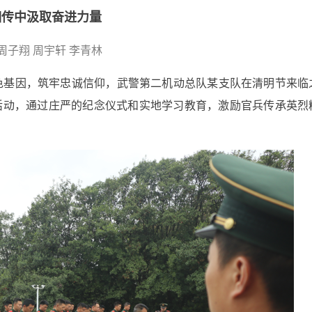
相传中汲取奋进力量
 周子翔 周宇轩 李青林
色基因，筑牢忠诚信仰，武警第二机动总队某支队在清明节来临
活动，通过庄严的纪念仪式和实地学习教育，激励官兵传承英烈