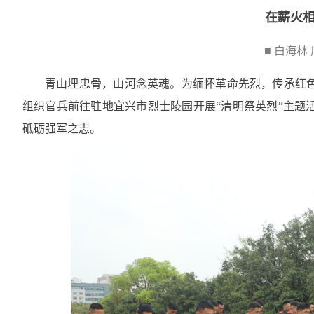
在薪火
■ 白海林
青山埋忠骨，山河念英魂。为缅怀革命先烈，传承红
组织官兵前往驻地宜兴市烈士陵园开展“清明祭英烈”主题
砥砺强军之志。