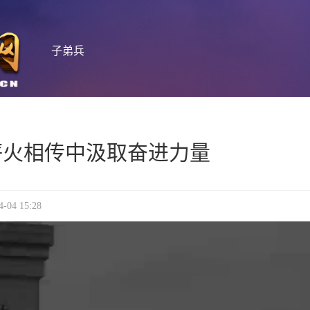
子弟兵
薪火相传中汲取奋进力量
 15:28