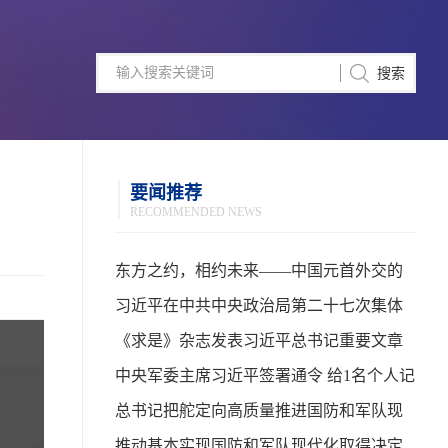
要闻推荐
RECOMMENDED NEWS
东方之约，相约未来——中国元首外交的
世界情怀与大国气派
习近平在中共中央政治局第二十七次集体
学习时强调 强化政治引领 深化创新发展 高
《求是》杂志发表习近平总书记重要文章
质量推进国防和军队现代化
中央军委主席习近平签署通令 给1名个人记
功
总书记把舵定向高质量推进国防和军队现
代化
推动基本实现国防和军队现代化取得决定