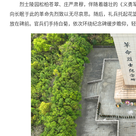
烈士陵园松柏苍翠、庄严肃穆，伴随着雄壮的《义勇
向长眠于此的革命先烈致以无尽哀思。随后，礼兵托起花
放在碑前。官兵们手持白菊，依次环绕纪念碑缓步瞻仰，轻