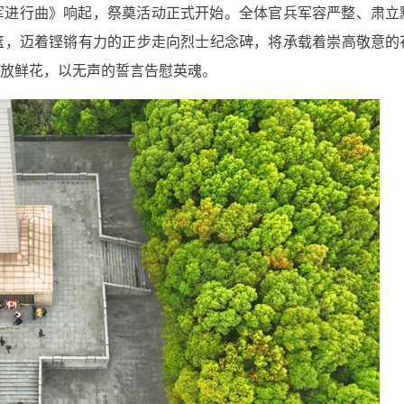
军进行曲》响起，祭奠活动正式开始。全体官兵军容严整、肃立
篮，迈着铿锵有力的正步走向烈士纪念碑，将承载着崇高敬意的
放鲜花，以无声的誓言告慰英魂。