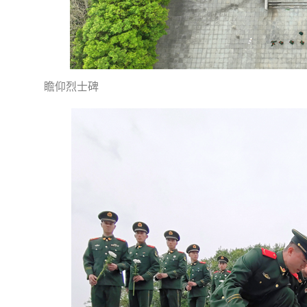
瞻仰烈士碑