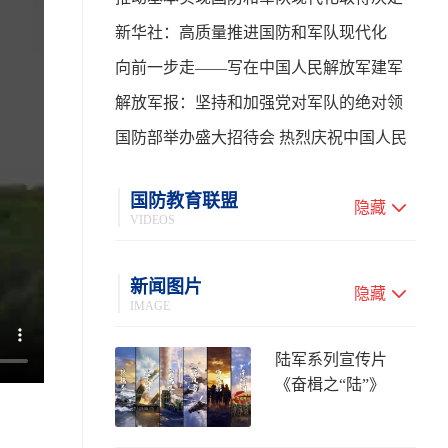
性进展——学习贯彻习主席在中共中央政
新华社：高质量推进国防和军队现代化
治局第二十七次集体学习时的重要讲话
向前一步走——写在中国人民解放军建军
99周年之际
解放军报：坚持和加强党对军队的绝对领
导 高质量推进国防和军队现代化
国防部举办盛大招待会 热烈庆祝中国人民
解放军建军99周年
国防教育联盟
隐藏
VIDEOS
新闻图片
隐藏
IMAGE
陆军系列宣传片
《奋楫之“陆”》