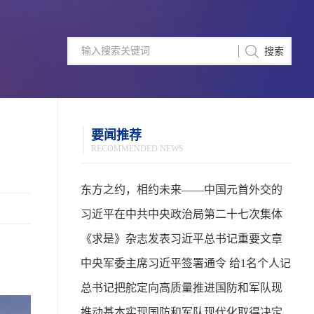
要闻推荐
RECOMMENDED NEWS
东方之约，相约未来——中国元首外交的
世界情怀与大国气派
习近平在中共中央政治局第二十七次集体
学习时强调 强化政治引领 深化创新发展 高
《求是》杂志发表习近平总书记重要文章
质量推进国防和军队现代化
中央军委主席习近平签署通令 给1名个人记
功
总书记把舵定向高质量推进国防和军队现
代化
推动基本实现国防和军队现代化取得决定