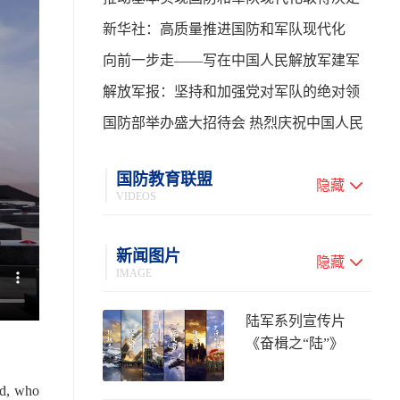
性进展——学习贯彻习主席在中共中央政
新华社：高质量推进国防和军队现代化
治局第二十七次集体学习时的重要讲话
向前一步走——写在中国人民解放军建军
99周年之际
解放军报：坚持和加强党对军队的绝对领
导 高质量推进国防和军队现代化
国防部举办盛大招待会 热烈庆祝中国人民
解放军建军99周年
国防教育联盟
隐藏
VIDEOS
新闻图片
隐藏
IMAGE
陆军系列宣传片
《奋楫之“陆”》
nd, who