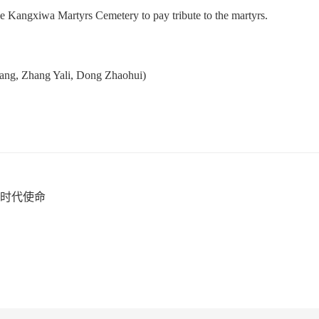
he Kangxiwa Martyrs Cemetery to pay tribute to the martyrs.
）
ang, Zhang Yali, Dong Zhaohui)
时代使命