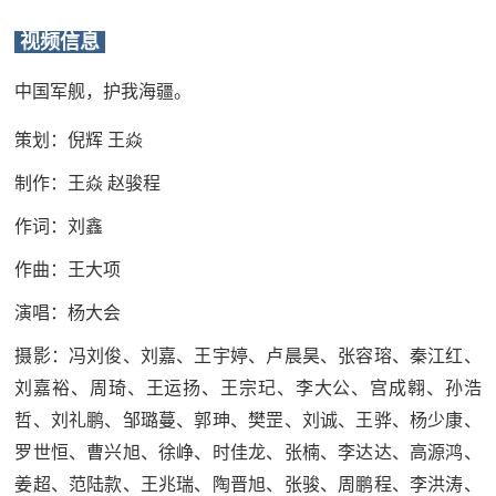
追
视频信息
踪
热
国
中国军舰，护我海疆。
点
策划：倪辉 王焱
防
追
踪
制作：王焱 赵骏程
法
作词：刘鑫
规
作曲：王大项
国
国
防
演唱：杨大会
防
法
摄影：冯刘俊、刘嘉、王宇婷、卢晨昊、张容瑢、秦江红、
规
知
刘嘉裕、周琦、王运扬、王宗玘、李大公、宫成翱、孙浩
哲、刘礼鹏、邹璐蔓、郭珅、樊罡、刘诚、王骅、杨少康、
识
罗世恒、曹兴旭、徐峥、时佳龙、张楠、李达达、高源鸿、
国
全
姜超、范陆款、王兆瑞、陶晋旭、张骏、周鹏程、李洪涛、
防