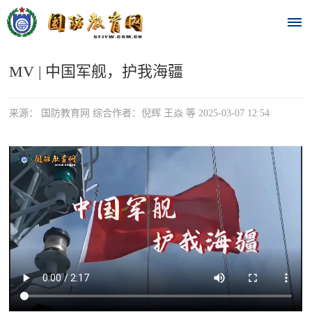
MV | 中国军舰，护我海疆
首
页
来源： 国防教育网 综合作者：倪辉 王焱 等 2025-03-07 12:54
时
政
要
闻
时
热
政
点
要
闻