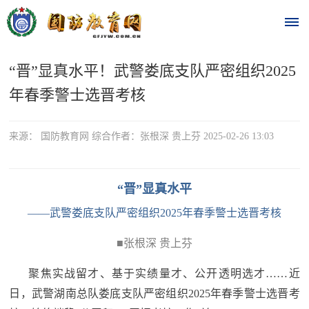
“晋”显真水平！武警娄底支队严密组织2025
首
年春季警士选晋考核
页
时
来源： 国防教育网 综合作者：张根深 贵上芬 2025-02-26 13:03
政
“晋”显真水平
要
——武警娄底支队严密组织2025年春季警士选晋考核
闻
时
■张根深 贵上芬
热
政
聚焦实战留才、基于实绩量才、公开透明选才……近
点
要
日，武警湖南总队娄底支队严密组织2025年春季警士选晋考
闻