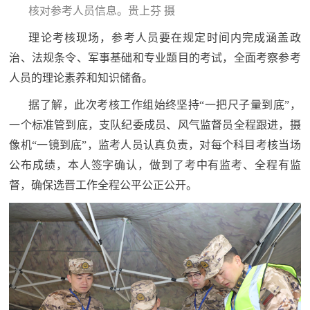
核对参考人员信息。贵上芬 摄
范
英
理论考核现场，参考人员要在规定时间内完成涵盖政
退
雄
治、法规条令、军事基础和专业题目的考试，全面考察参考
役
模
人员的理论素养和知识储备。
范
军
据了解，此次考核工作组始终坚持“一把尺子量到底”，
一个标准管到底，支队纪委成员、风气监督员全程跟进，摄
人
像机“一镜到底”，监考人员认真负责，对每个科目考核当场
公布成绩，本人签字确认，做到了考中有监考、全程有监
风
督，确保选晋工作全程公平公正公开。
采
退
退
役
役
军
人
军
风