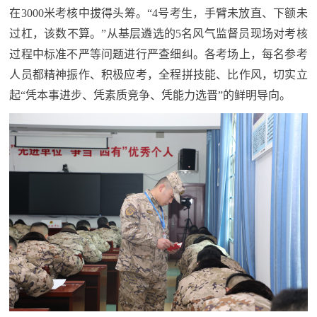
防
在3000米考核中拔得头筹。“4号考生，手臂未放直、下额未
民
动
过杠，该数不算。”从基层遴选的5名风气监督员现场对考核
员
过程中标准不严等问题进行严查细纠。各考场上，每名参考
防
人员都精神振作、积极应考，全程拼技能、比作风，切实立
空
起“凭本事进步、凭素质竞争、凭能力选晋”的鲜明导向。
人
国
民
防
防
空
智
库
国
英
防
雄
智
库
模