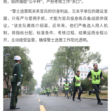
追
核，始终端稳“公平秤”，严把考核工作“关口”。
“警士选晋既关系官兵的切身利益，又关乎单位的建设发
踪
热
展，只有严与爱两手抓，才能为官兵投身练兵备战提供保
国
点
证。”该支队黄炼介绍道，近年来，他们严格选人用人机
防
制，将指标分配、标准条件、考核过程、结果运用全程公
追
开，主动接受监督，确保警士选晋工作阳光透明。
踪
法
规
国
国
防
防
法
规
知
识
国
全
防