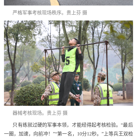
民
知
严格军事考核现场秩序。贵上芬 摄
识
国
防
全
子
民
弟
国
防
兵
子
国
弟
防
兵
动
器械考核现场。贵上芬 摄
只有练就过硬的军事本领，才能经得起考核检验。“最后
员
国
一圈，加速，向前冲！”“第一名，10分12秒。”上等兵王双检
人