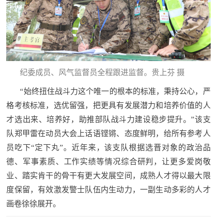
人
采
服
务
退
文
纪委成员、风气监督员全程跟进监督。
贵上芬 摄
役
化
“始终扭住战斗力这个唯一的根本的标准，秉持公心，严
军
格考核标准，选优留强，把更具有发展潜力和培养价值的人
人
国
才选出来、培养好，助推部队战斗力建设稳步提升。”该支
服
队郑甲雷在动员大会上话语铿锵、态度鲜明，给所有参考人
防
务
文
员吃下“定下丸”。近年来，该支队根据选晋对象的政治品
红
化
德、军事素质、工作实绩等情况综合研判，让更多爱岗敬
色
国
业、踏实肯干的骨干有更大发展空间，成熟人才得以最大限
防
度保留，有效激发警士队伍内生动力，一副生动多彩的人才
文
画卷徐徐展开。
旅