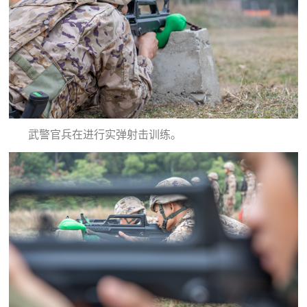
范
英
退
雄
役
模
范
军
武警官兵在进行实弹射击训练。
人
风
采
退
退
役
役
军
人
军
风