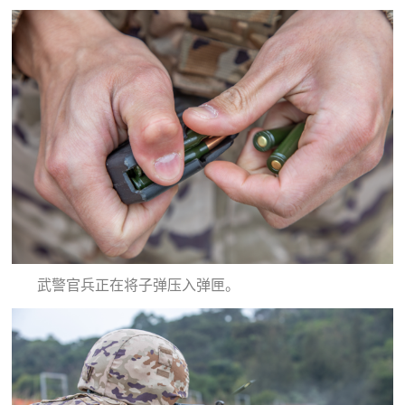
防
民
动
员
防
空
人
国
民
防
防
空
智
库
武警官兵正在将子弹压入弹匣。
国
英
防
雄
智
库
模