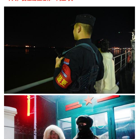
民
知
识
国
防
全
子
民
弟
国
防
兵
子
国
弟
防
兵
动
员
国
人