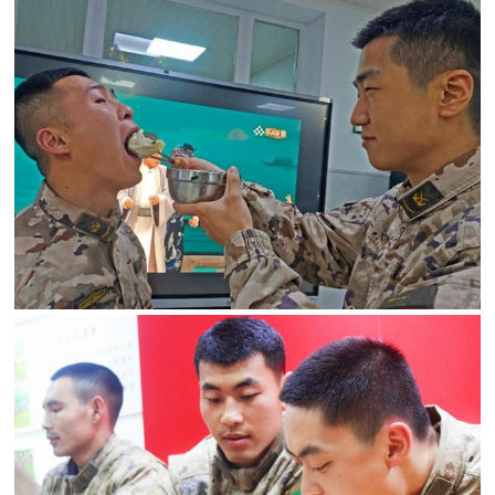
人
采
服
务
退
文
役
化
军
人
国
服
防
务
文
红
化
色
国
防
文
旅