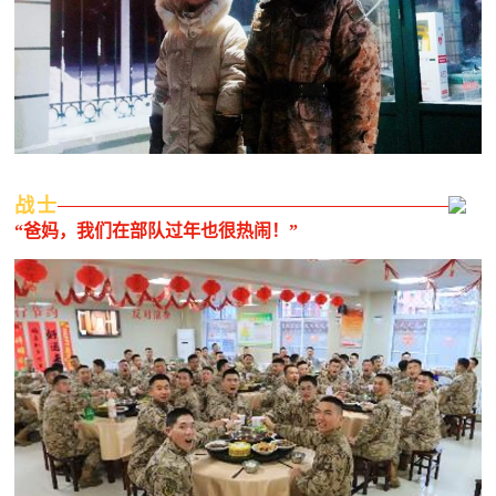
防
民
动
员
防
空
人
国
战士
民
“爸妈，我们在部队过年也很热闹！”
防
防
空
智
库
国
英
防
雄
智
库
模