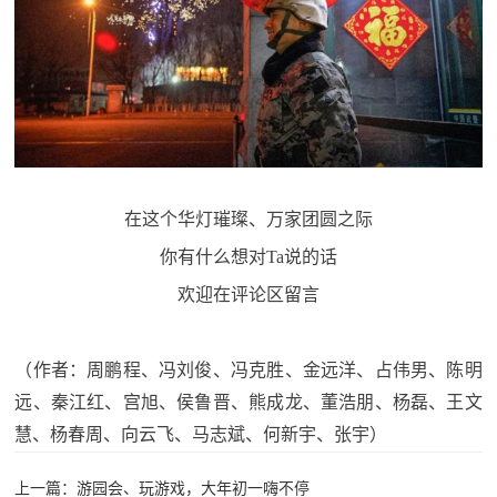
在这个华灯璀璨、万家团圆之际
你有什么想对Ta说的话
欢迎在评论区留言
（作者：周鹏程、冯刘俊、冯克胜、金远洋、占伟男、陈明
远、秦江红、宫旭、侯鲁晋、熊成龙、董浩朋、杨磊、王文
慧、杨春周、向云飞、马志斌、何新宇、张宇）
上一篇：游园会、玩游戏，大年初一嗨不停