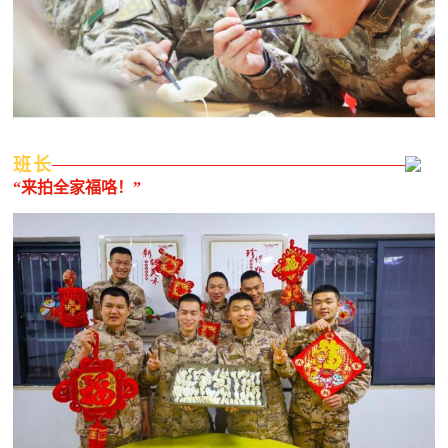
红
关
色
于
文
旅
我
班长
们
“来拍全家福咯！”