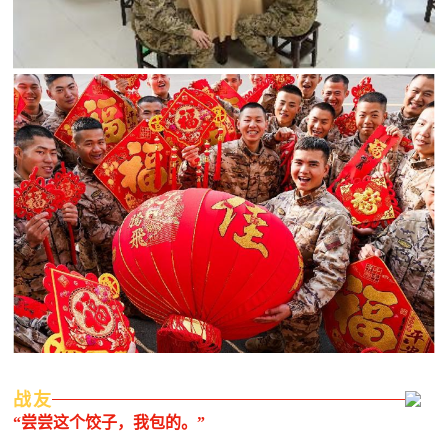
范
英
退
雄
役
模
范
军
人
风
采
退
退
役
役
军
战友
人
军
“尝尝这个饺子，我包的。”
风