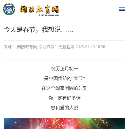
今天是春节，我想说……
首
页
来源： 国防教育网 综合作者：周鹏程等 2025-01-29 16:26
时
政
农历正月初一
是中国传统的“春节”
要
在这个阖家团圆的时刻
闻
你一定有好多话
时
热
想和爱的人说
政
点
要
闻