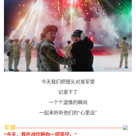
追
踪
热
国
点
防
追
踪
法
规
国
国
今天我们把镜头对准军营
防
防
法
记录下了
规
一个个温情的瞬间
知
一起来听听他们的“心里话”
识
国
军嫂
全
“今天，我在战位陪你一同坚守。”
防