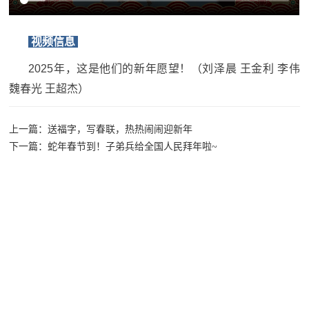
追
踪
视频信息
热
国
2025年，这是他们的新年愿望！（刘泽晨 王金利 李伟
点
防
魏春光 王超杰）
追
踪
法
上一篇：送福字，写春联，热热闹闹迎新年
下一篇：蛇年春节到！子弟兵给全国人民拜年啦~
规
国
国
防
防
法
规
知
识
国
全
防