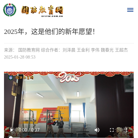
2025年，这是他们的新年愿望！
首
页
来源： 国防教育网 综合作者：刘泽晨 王金利 李伟 魏春光 王超杰
2025-01-28 08:53
时
政
要
闻
时
热
政
点
要
闻