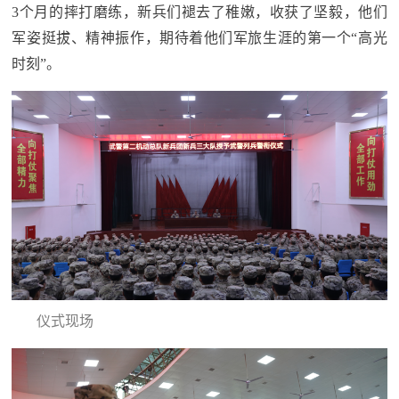
追
3个月的摔打磨练，新兵们褪去了稚嫩，收获了坚毅，他们
军姿挺拔、精神振作，期待着他们军旅生涯的第一个“高光
踪
时刻”。
热
国
点
防
追
踪
法
规
国
国
防
防
法
规
知
仪式现场
识
国
全
防