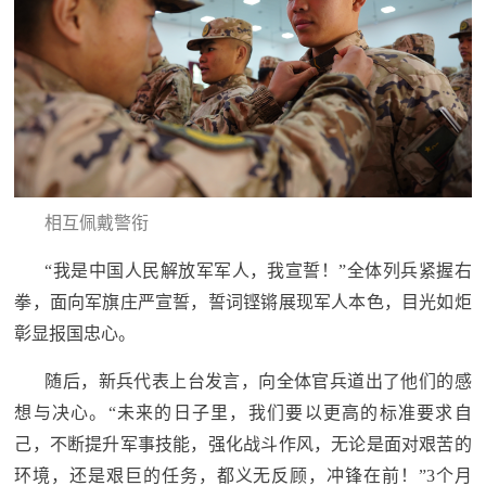
防
民
动
员
防
空
人
国
民
相互佩戴警衔
防
防
空
“我是中国人民解放军军人，我宣誓！”全体列兵紧握右
智
拳，面向军旗庄严宣誓，誓词铿锵展现军人本色，目光如炬
库
彰显报国忠心。
国
英
随后，新兵代表上台发言，向全体官兵道出了他们的感
防
想与决心。“未来的日子里，我们要以更高的标准要求自
雄
智
己，不断提升军事技能，强化战斗作风，无论是面对艰苦的
库
模
环境，还是艰巨的任务，都义无反顾，冲锋在前！”3个月