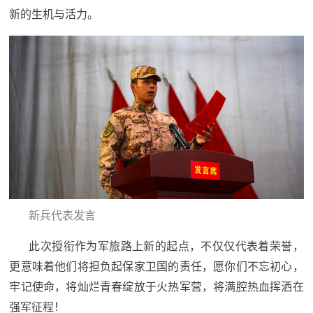
人
采
新的生机与活力。
服
务
退
文
役
化
军
人
国
服
防
务
文
红
新兵代表发言
化
此次授衔作为军旅路上新的起点，不仅仅代表着荣誉，
色
国
更意味着他们将担负起保家卫国的责任，愿你们不忘初心，
防
文
牢记使命，将灿烂青春绽放于火热军营，将满腔热血挥洒在
强军征程！
旅