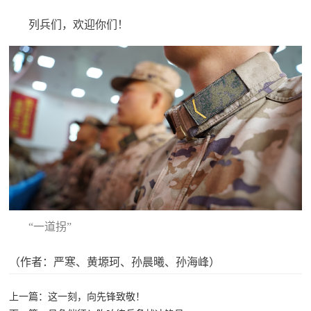
红
关
列兵们，欢迎你们！
色
于
文
旅
我
们
“一道拐”
（作者：严寒、黄塬珂、孙晨曦、孙海峰）
上一篇：这一刻，向先锋致敬！