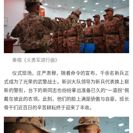
民
知
识
国
防
全
子
民
弟
国
奏唱《义勇军进行曲》
防
兵
仪式现场，庄严肃穆，随着命令的宣布，千余名新兵正
子
国
式成为了光荣的武警战士。新训大队领导为新兵代表换上崭
弟
新的警衔，台下的新同志也纷纷拿出准备已久的“一道拐”佩
防
兵
戴在彼此的衣领。此刻，他们的脸上满是骄傲与自豪，班长
骨干们近百日的辛苦耕耘终于迎来了丰收。
动
员
国
人