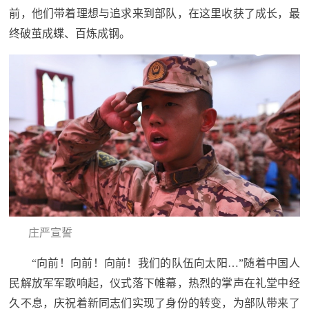
前，他们带着理想与追求来到部队，在这里收获了成长，最
范
终破茧成蝶、百炼成钢。
英
退
雄
役
模
范
军
人
风
采
退
退
庄严宣誓
役
役
军
“向前！向前！向前！我们的队伍向太阳…”随着中国人
人
民解放军军歌响起，仪式落下帷幕，热烈的掌声在礼堂中经
军
风
久不息，庆祝着新同志们实现了身份的转变，为部队带来了