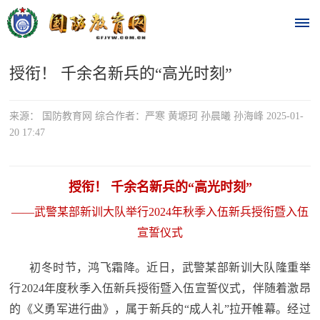
授衔！ 千余名新兵的“高光时刻”
首
页
来源： 国防教育网 综合作者：严寒 黄塬珂 孙晨曦 孙海峰 2025-01-
20 17:47
时
政
授衔！ 千余名新兵的“高光时刻”
要
——武警某部新训大队举行2024年秋季入伍新兵授衔暨入伍
闻
宣誓仪式
时
热
初冬时节，鸿飞霜降。近日，武警某部新训大队隆重举
政
行2024年度秋季入伍新兵授衔暨入伍宣誓仪式，伴随着激昂
点
要
的《义勇军进行曲》，属于新兵的“成人礼”拉开帷幕。经过
闻