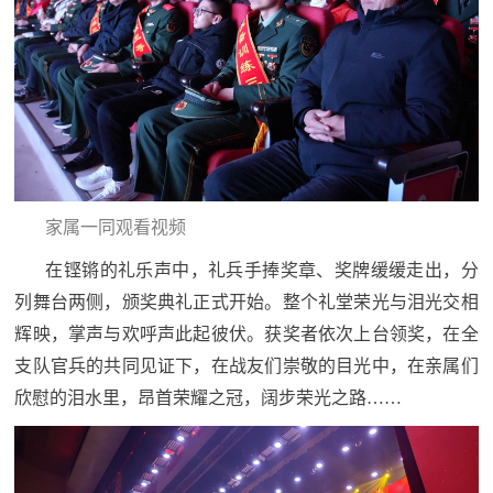
人
采
服
务
退
文
役
化
军
家属一同观看视频
人
国
在铿锵的礼乐声中，礼兵手捧奖章、奖牌缓缓走出，分
服
列舞台两侧，颁奖典礼正式开始。整个礼堂荣光与泪光交相
防
务
文
辉映，掌声与欢呼声此起彼伏。获奖者依次上台领奖，在全
红
化
支队官兵的共同见证下，在战友们崇敬的目光中，在亲属们
色
国
欣慰的泪水里，昂首荣耀之冠，阔步荣光之路……
防
文
旅