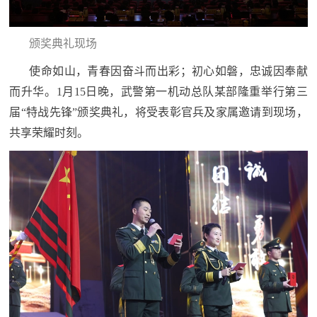
民
知
识
颁奖典礼现场
国
使命如山，青春因奋斗而出彩；初心如磐，忠诚因
奉献
防
而升华。1月15日晚，武警第一机动总队某部隆重举行第三
全
子
届“特战先锋”颁奖典礼，将受表彰官兵及家属邀请到现场，
民
共享荣耀时刻。
弟
国
防
兵
子
国
弟
防
兵
动
员
国
人