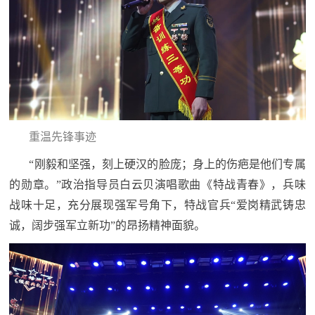
重温先锋事迹
“刚毅和坚强，刻上硬汉的脸庞；身上的伤疤是他们专属
的勋章。”政治指导员白云贝演唱歌曲《特战青春》，兵味
战味十足，充分展现强军号角下，特战官兵“爱岗精武铸忠
诚，阔步强军立新功”的昂扬精神面貌。