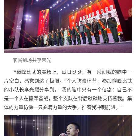
红
关
色
于
文
旅
我
们
家属到场共享荣光
“巅峰比武的赛场上，烈日炎炎，有一瞬间我的脑中一
片空白，感觉到达了极限。”个人访谈环节，参加巅峰比武
的小队长李光耀分享到，“我的脑中只有一个信念：自己不
是一个人在孤军奋战，整个支队在背后默默地支持着我。集
体的力量仿佛一只充满力量的大手，推着我冲刺前进。”