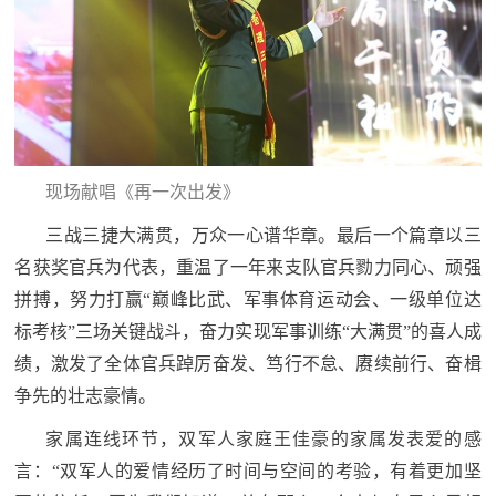
现场献唱《再一次出发》
三战三捷大满贯，万众一心谱华章。最后一个篇章以三
名获奖官兵为代表，重温了一年来支队官兵勠力同心、顽强
拼搏，努力打赢“巅峰比武、军事体育运动会、一级单位达
标考核”三场关键战斗，奋力实现军事训练“大满贯”的喜人成
绩，激发了全体官兵踔厉奋发、笃行不怠、赓续前行、奋楫
争先的壮志豪情。
家属连线环节，双军人家庭王佳豪的家属发表爱的感
言：“双军人的爱情经历了时间与空间的考验，有着更加坚