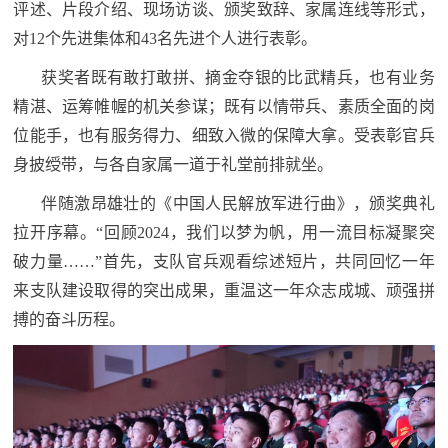
评述、片段介绍、现场访谈、颁奖致辞、家属连线等形式，
范
对12个先进集体和43名先进个人进行表彰。
英
退
获奖者既有敢打敢拼、摘金夺银的比武精兵，也有业务
雄
役
精湛、运筹帷幄的机关参谋；既有以情带兵、素质全面的岗
模
位能手，也有服务得力、细致入微的保障大拿。受表彰官兵
范
军
身披绶带，与各自家属一道于礼堂前排就坐。
人
伴随激昂雄壮的《中国人民解放军进行曲》，颁奖典礼
拉开序幕。“回顾2024，我们以梦为帆，用一流目标凝聚突
风
破力量……”首先，支队官兵观看综述短片，共同回忆一年
采
来支队建设取得的突出成果，重温这一年众志成城、顽强拼
退
搏的奋斗历程。
退
役
役
军
人
军
风