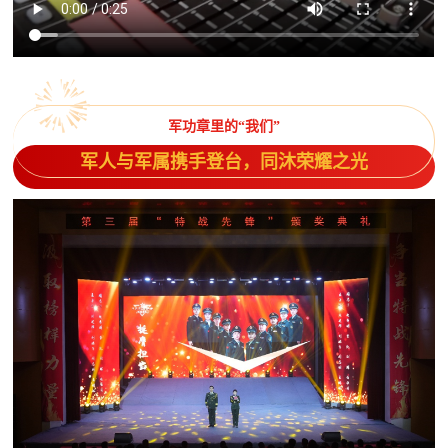
追
踪
热
国
点
军功章里的“我们”
防
追
军人与军属携手登台，同沐荣耀之光
踪
法
规
国
国
防
防
法
规
知
识
国
全
防