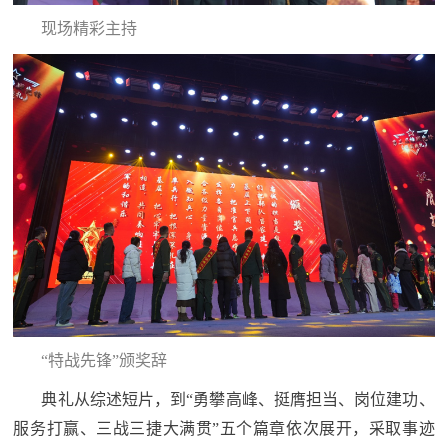
防
现场精彩主持
民
动
员
防
空
人
国
民
防
防
空
智
库
国
英
防
“特战先锋”颁奖辞
雄
智
典礼从综述短片，到“勇攀高峰、挺膺担当、岗位建功、
库
服务打赢、三战三捷大满贯”五个篇章依次展开，采取事迹
模