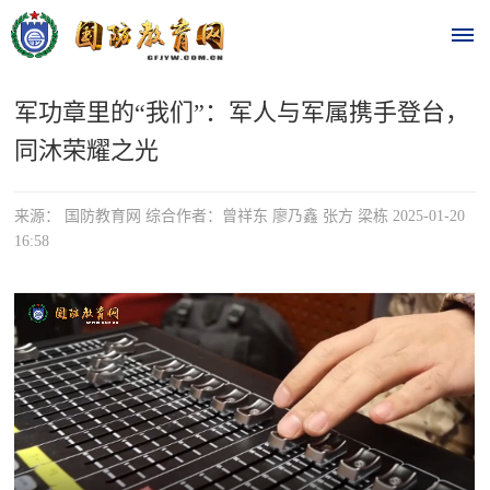
军功章里的“我们”：军人与军属携手登台，
首
同沐荣耀之光
页
时
来源： 国防教育网 综合作者：曾祥东 廖乃鑫 张方 梁栋 2025-01-20
16:58
政
要
闻
时
热
政
点
要
闻