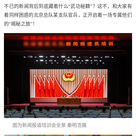
追
不已的新闻背后到底藏着什么“武功秘籍”？这不，和大家有
踪
着同样困惑的北京总队某支队官兵，正开启着一场专属他们
热
的“揭秘之旅”！
国
点
防
追
踪
法
规
国
国
防
防
法
规
知
识
图为新闻报道培训会全景 秦明浩摄
国
全
防