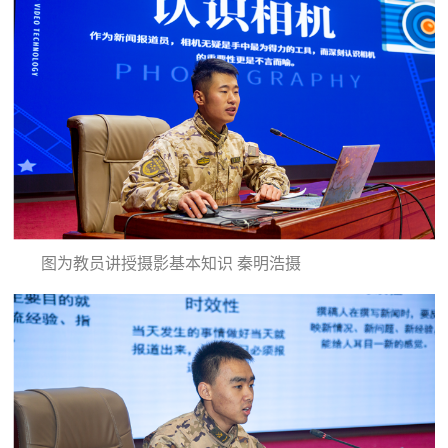
范
英
退
雄
役
模
范
军
人
风
图为教员讲授摄影基本知识 秦明浩摄
采
退
退
役
役
军
人
军
风