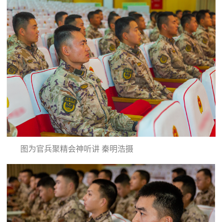
民
知
识
国
防
全
子
民
弟
国
防
兵
子
国
弟
图为官兵聚精会神听讲 秦明浩摄
防
兵
动
员
国
人