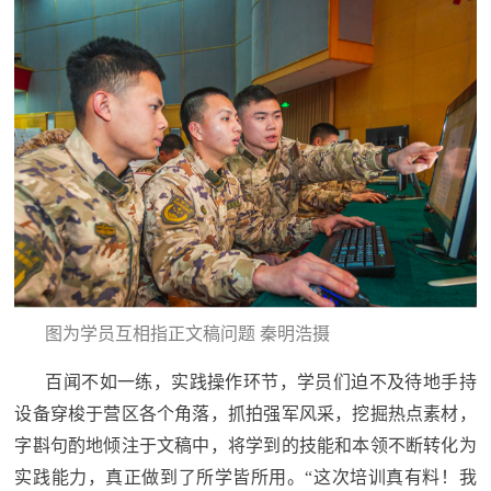
图为学员互相指正文稿问题 秦明浩摄
百闻不如一练，实践操作环节，学员们迫不及待地手持
设备穿梭于营区各个角落，抓拍强军风采，挖掘热点素材，
字斟句酌地倾注于文稿中，将学到的技能和本领不断转化为
实践能力，真正做到了所学皆所用。“这次培训真有料！我