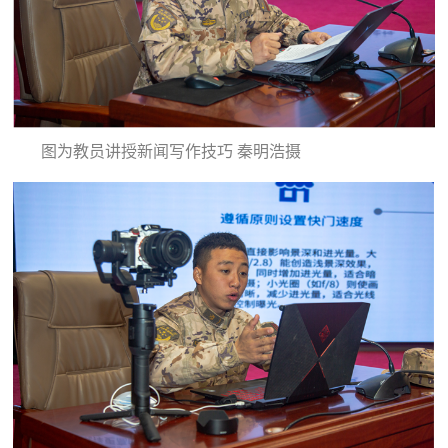
人
采
服
务
退
文
图为教员讲授新闻写作技巧 秦明浩摄
役
化
军
人
国
服
防
务
文
红
化
色
国
防
文
旅