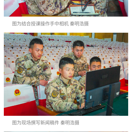
图为结合授课操作手中相机 秦明浩摄
图为现场撰写新闻稿件 秦明浩摄