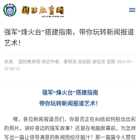
强军“烽火台”搭建指南，带你玩转新闻报道
首
艺术！
页
时
来源： 国防教育网 综合作者：秦明浩 张延毅 谢佳尧 袁野 2025-01-
10 09:52
政
要
强军“烽火台”搭建指南
闻
带你玩转新闻报道艺术！
时
热
政
嘿，各位新闻报道员们，你是否正在纠结如何拍出出彩
点
要
的照片，讲好身边的强军故事？还是在电脑屏幕前，为怎样
写出一篇让领导满意的新闻而绞尽脑汁？那一篇篇令人赞叹
闻