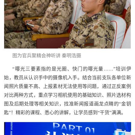
防
民
动
员
防
空
人
国
图为官兵聚精会神听讲 秦明浩摄
民
防
防
“曝光三要素指的是光圈、快门的曝光量……”培训伊
空
智
始，教员从认识手中的摄像机入手。结合当前支队各单位新
闻照片质量不高、上报素材无法使用等问题，通过正反案例
库
对比两种方式，重点学习相机使用的基础知识、照片选材构
国
英
图及后期处理等相关知识，找准新闻报道画龙点睛的“金钥
防
匙”！精彩的课程、悉心的讲解，让学员感到“干货”满满。
雄
智
库
模