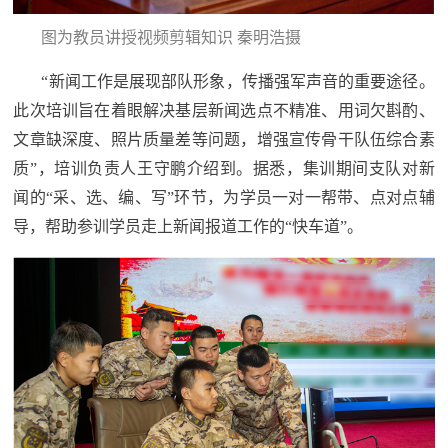
红
关
图为教员讲授视频剪辑知识 秦明浩摄
色
于
“新闻工作是展现部队形象，传播强军声音的重要途径。
文
此次培训旨在着眼解决基层新闻选点不精准、用词欠斟酌、
旅
我
文章缺深度、照片质量差等问题，增强宣传骨干队伍综合素
质”，培训负责人王守鹏介绍到。据悉，集训期间支队对新
们
闻的“采、选、编、写”环节，为学员一对一帮带、点对点辅
导，帮助参训学员走上新闻报道工作的“快车道”。