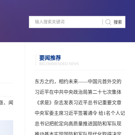
要闻推荐
RECOMMENDED NEWS
东方之约，相约未来——中国元首外交的
世界情怀与大国气派
习近平在中共中央政治局第二十七次集体
涨、闻
学习时强调 强化政治引领 深化创新发展 高
《求是》杂志发表习近平总书记重要文章
质量推进国防和军队现代化
中央军委主席习近平签署通令 给1名个人记
功
总书记把舵定向高质量推进国防和军队现
代化
推动基本实现国防和军队现代化取得决定