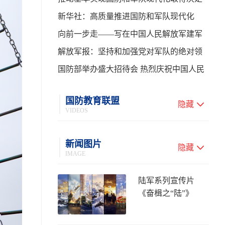
性进展——学习贯彻习主席在中共中央政
新华社：高质量推进国防和军队现代化
治局第二十七次集体学习时的重要讲话
向前一步走——写在中国人民解放军建军
99周年之际
解放军报：坚持和加强党对军队的绝对领
导 高质量推进国防和军队现代化
国防部举办盛大招待会 热烈庆祝中国人民
解放军建军99周年
国防教育联盟
隐藏
VIDEOS
新闻图片
隐藏
IMAGE
陆军系列宣传片
《奋楫之“陆”》