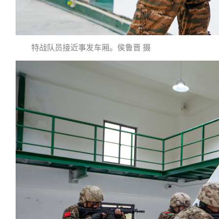
特战队员接近事发车厢。侯鲁晋 摄