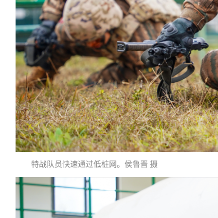
特战队员快速通过低桩网。侯鲁晋 摄