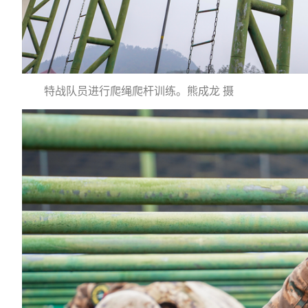
特战队员进行爬绳爬杆训练。熊成龙 摄