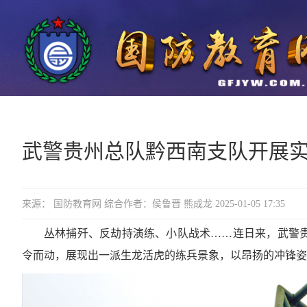
武警贵州总队黔西南支队开展
来源： 国防教育网 综合作者：侯鲁晋 熊成龙 2025-01-05 17:35
丛林捕歼、反劫持演练、小队战术……连日来，武警
令而动，展现出一派生龙活虎的练兵景象，以昂扬的冲锋姿