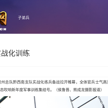
子弟兵
实战化训练
贵州总队黔西南支队实战化练兵备战拉开帷幕，全体官兵士气高
态吹响新年度军事训练集结号。（侯鲁晋、熊成龙摄影报道）