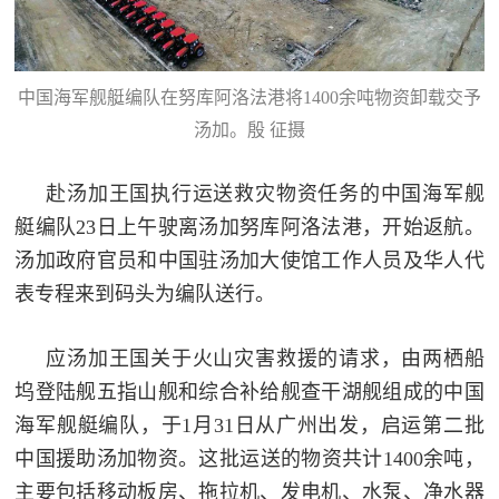
追
踪
热
国
中国海军舰艇编队在努库阿洛法港将1400余吨物资卸载交予
点
汤加。殷 征摄
防
追
踪
赴汤加王国执行运送救灾物资任务的中国海军舰
法
艇编队23日上午驶离汤加努库阿洛法港，开始返航。
规
汤加政府官员和中国驻汤加大使馆工作人员及华人代
国
国
表专程来到码头为编队送行。
防
防
法
应汤加王国关于火山灾害救援的请求，由两栖船
规
知
坞登陆舰五指山舰和综合补给舰查干湖舰组成的中国
海军舰艇编队，于1月31日从广州出发，启运第二批
识
中国援助汤加物资。这批运送的物资共计1400余吨，
国
全
主要包括移动板房、拖拉机、发电机、水泵、净水器
防