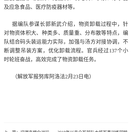
民
及应急食品、医疗防疫器材等。
知
识
国
据编队参谋长郭新武介绍，物资卸载过程中，针
对物资体积大、种类多、质量重、分布散等特点，编
防
全
队结合码头装运能力实际，加强与汤方对接协调，不
子
民
断调整吊装方案，优化卸载流程。官兵经过137个小
弟
国
时轮班奋战，高效完成了物资卸载任务。
防
兵
（解放军报努库阿洛法2月23日电）
子
国
弟
防
兵
动
员
国
人