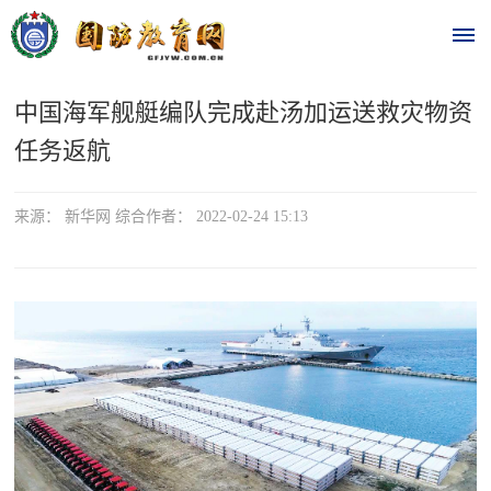
中国海军舰艇编队完成赴汤加运送救灾物资
首
任务返航
页
时
来源： 新华网 综合作者： 2022-02-24 15:13
政
要
闻
时
热
政
点
要
闻