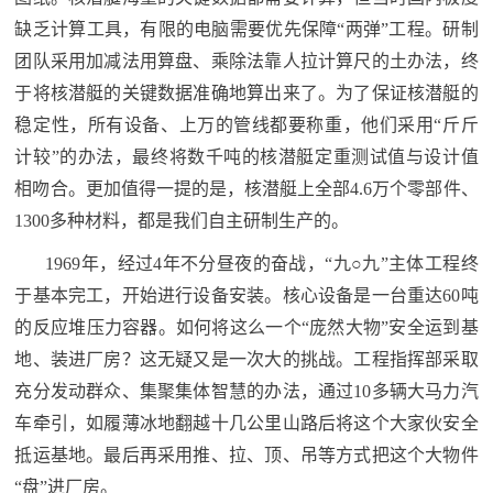
人
采
缺乏计算工具，有限的电脑需要优先保障“两弹”工程。研制
团队采用加减法用算盘、乘除法靠人拉计算尺的土办法，终
服
于将核潜艇的关键数据准确地算出来了。为了保证核潜艇的
务
稳定性，所有设备、上万的管线都要称重，他们采用“斤斤
退
文
计较”的办法，最终将数千吨的核潜艇定重测试值与设计值
役
相吻合。更加值得一提的是，核潜艇上全部4.6万个零部件、
化
军
1300多种材料，都是我们自主研制生产的。
人
国
1969年，经过4年不分昼夜的奋战，“九○九”主体工程终
服
于基本完工，开始进行设备安装。核心设备是一台重达60吨
防
务
的反应堆压力容器。如何将这么一个“庞然大物”安全运到基
文
红
地、装进厂房？这无疑又是一次大的挑战。工程指挥部采取
化
色
充分发动群众、集聚集体智慧的办法，通过10多辆大马力汽
国
车牵引，如履薄冰地翻越十几公里山路后将这个大家伙安全
防
文
抵运基地。最后再采用推、拉、顶、吊等方式把这个大物件
“盘”进厂房。
旅