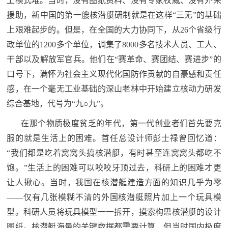
上模式堆。当时，没有图纸资料、没有专家权威、没有外来
范
援助，新中国的第一艘核潜艇研制就是在这样“三无”的基础
英
上艰难起步的。但是，在全国的大力协同下，从26个省级行
退
雄
政单位的1200多个单位，调集了8000多名技术人员、工人、
役
模
干部以及解放军官兵。他们在“赛革命、赛团结、赛进步”的
范
口号下，满怀为社会主义现代化国防作贡献的自豪感和责任
军
感，在一个毫无工业基础的深山老林中开始建立核动力研发
人
综合基地，代号为“九○九”。
在那个物质极度贫乏的年代，第一代创业者们首先要克
风
服的就是生活上的困难。首任总设计师彭士禄曾回忆道：
采
“我们都是吃着窝窝头搞核潜艇，有时甚至连窝窝头都吃不
退
退
饱。”生活上的困难可以咬咬牙顶过去，科研上的困难才更
役
让人揪心。当时，我国在核潜艇建造方面的知识几乎为零
役
军
——仅有几张模糊不清的外国核潜艇照片加上一个玩具模
人
军
型。科研人员将玩具模型一一拆开，摸索构思核潜艇的设计
风
图纸。核潜艇海量的关键数据都需要计算，但当时国内极度