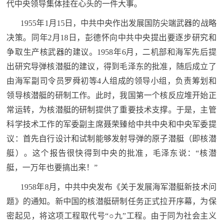
代中央领导集体挂在心头的一件大事。
民
知
1955年1月15日，中共中央作出发展国防尖端武器的战略
识
国
决策。同年2月18日，彭德怀向中共中央提出要逐步研究和
争取生产核武器的建议。1958年6月，二机部和海军先后提
防
出研究导弹核潜艇的建议，得到毛泽东的批准，随后成立了
全
子
由海军副司令员罗舜初等4人组成的领导小组，负责筹划和
民
领导核潜艇的研制工作。此时，我国第一个核反应堆开始正
弟
国
常运转，为核潜艇的研制提供了重要技术支撑。于是，主管
防
兵
科学技术工作的军委副主席聂荣臻给中共中央和中央军委提
子
国
议：首先自行设计和试制能够发射导弹的原子潜艇（即核潜
弟
艇）。这个报告很快得到中央的批准，毛泽东说：“核潜
防
兵
艇，一万年也要搞出来！”
动
1958年8月，中共中央发布《关于发展海军潜艇新技术问
题》的通知。新中国的核潜艇研制任务正式拉开序幕，为保
员
密起见，将这项工程取代号“○九”工程。由于同为社会主义
国
人