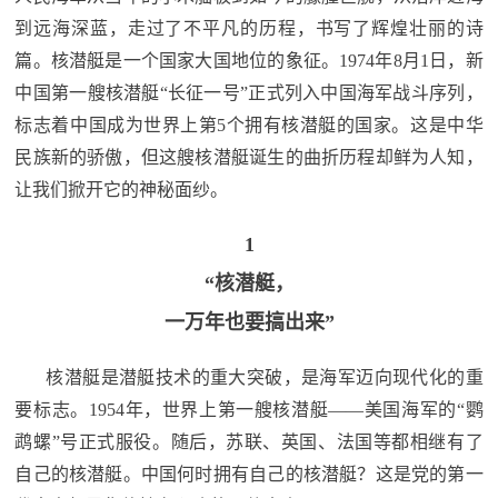
追
到远海深蓝，走过了不平凡的历程，书写了辉煌壮丽的诗
踪
篇。核潜艇是一个国家大国地位的象征。1974年8月1日，新
热
国
中国第一艘核潜艇“长征一号”正式列入中国海军战斗序列，
点
标志着中国成为世界上第5个拥有核潜艇的国家。这是中华
防
追
民族新的骄傲，但这艘核潜艇诞生的曲折历程却鲜为人知，
踪
让我们掀开它的神秘面纱。
法
1
规
国
国
“核潜艇，
防
一万年也要搞出来”
防
法
规
核潜艇是潜艇技术的重大突破，是海军迈向现代化的重
知
要标志。1954年，世界上第一艘核潜艇——美国海军的“鹦
识
鹉螺”号正式服役。随后，苏联、英国、法国等都相继有了
国
全
自己的核潜艇。中国何时拥有自己的核潜艇？这是党的第一
防