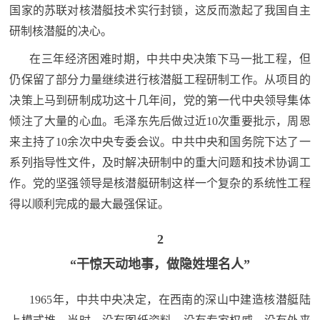
国家的苏联对核潜艇技术实行封锁，这反而激起了我国自主
防
民
研制核潜艇的决心。
动
员
在三年经济困难时期，中共中央决策下马一批工程，但
防
仍保留了部分力量继续进行核潜艇工程研制工作。从项目的
空
决策上马到研制成功这十几年间，党的第一代中央领导集体
人
国
倾注了大量的心血。毛泽东先后做过近10次重要批示，周恩
民
来主持了10余次中央专委会议。中共中央和国务院下达了一
防
防
系列指导性文件，及时解决研制中的重大问题和技术协调工
空
作。党的坚强领导是核潜艇研制这样一个复杂的系统性工程
智
得以顺利完成的最大最强保证。
库
国
2
英
防
“干惊天动地事，
做隐姓埋名人”
雄
智
库
1965年，中共中央决定，在西南的深山中建造核潜艇陆
模