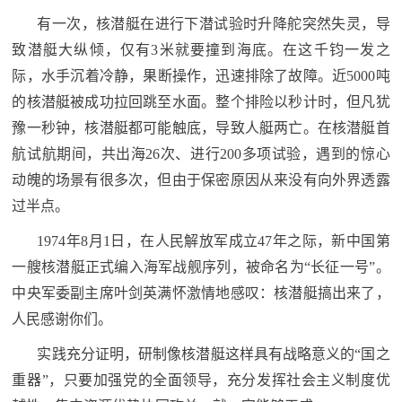
有一次，核潜艇在进行下潜试验时升降舵突然失灵，导
致潜艇大纵倾，仅有3米就要撞到海底。在这千钧一发之
际，水手沉着冷静，果断操作，迅速排除了故障。近5000吨
的核潜艇被成功拉回跳至水面。整个排险以秒计时，但凡犹
豫一秒钟，核潜艇都可能触底，导致人艇两亡。在核潜艇首
航试航期间，共出海26次、进行200多项试验，遇到的惊心
动魄的场景有很多次，但由于保密原因从来没有向外界透露
过半点。
1974年8月1日，在人民解放军成立47年之际，新中国第
一艘核潜艇正式编入海军战舰序列，被命名为“长征一号”。
中央军委副主席叶剑英满怀激情地感叹：核潜艇搞出来了，
人民感谢你们。
实践充分证明，研制像核潜艇这样具有战略意义的“国之
重器”，只要加强党的全面领导，充分发挥社会主义制度优