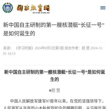
新中国自主研制的第一艘核潜艇“长征一号”
首
是如何诞生的
页
时
来源： 《学习时报》2024年8月2日第5版 综合作者：颜 慧 2024-11-
01 14:13
政
要
新中国自主研制的第一艘核潜艇“长征一号”是如何诞
闻
生的
时
热
■颜 慧
政
点
要
中国人民解放军建军97周年以来，在党的坚强领导下，
闻
人民海军从当年的小木舢板到如今的艨艟巨舰，从沿岸近海