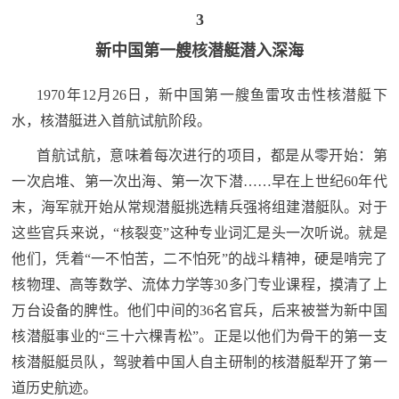
3
新中国
第一艘核潜艇潜入深海
1970年12月26日，新中国第一艘鱼雷攻击性核潜艇下
水，核潜艇进入首航试航阶段。
首航试航，意味着每次进行的项目，都是从零开始：第
一次启堆、第一次出海、第一次下潜……早在上世纪60年代
末，海军就开始从常规潜艇挑选精兵强将组建潜艇队。对于
这些官兵来说，“核裂变”这种专业词汇是头一次听说。就是
他们，凭着“一不怕苦，二不怕死”的战斗精神，硬是啃完了
核物理、高等数学、流体力学等30多门专业课程，摸清了上
万台设备的脾性。他们中间的36名官兵，后来被誉为新中国
核潜艇事业的“三十六棵青松”。正是以他们为骨干的第一支
核潜艇艇员队，驾驶着中国人自主研制的核潜艇犁开了第一
道历史航迹。