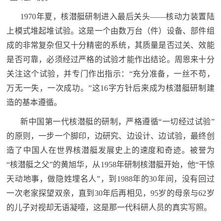
红
关
1970年夏，核潜艇研制进入最后关头——核动力装置陆
色
上模式堆起堆试验。这是一个由数万台（件）设备、部件组
于
文
成的非常复杂但又十分精密的系统，其质量是否过关、效能
旅
是否可靠，必须经过严格的试验才能作出结论。周恩来十分
我
关注这个试验，并专门作出指示：“充分准备，一丝不苟，
们
万无一失，一次成功。”这16字方针后来成为核潜艇研制建
造的基本遵循。
新中国第一代核潜艇的研制，严格遵循“一切经过试验”
的原则，一步一个脚印，边研究、边设计、边试验，最终创
造了中国人在世界核潜艇发展史上的速度和奇迹。被誉为
“核潜艇之父”的黄旭华，从1958年研制核潜艇开始，他“干惊
天动地事，做隐姓埋名人”，到1988年的30年间，没有回过
一次老家探望双亲，直到30年后再相见，95岁的母亲与62岁
的儿子对视却无语凝噎，这是那一代科研人员的真实写照。