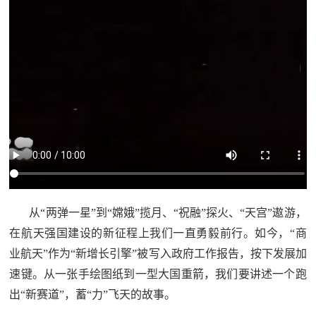
追
踪
热
国
点
防
追
踪
法
规
国
国
防
防
从“两弹一星”到“嫦娥”揽月、“祝融”探火、“天宫”遨游，
法
在航天强国建设的新征程上我们一直勇毅前行。如今，“商
规
知
业航天”作为“新增长引擎”被写入政府工作报告，按下发展加
速键。从一张手绘图纸到一型大国重箭，我们要讲述一个跑
识
国
出“新赛道”，蓄“力”飞天的故事。
全
防