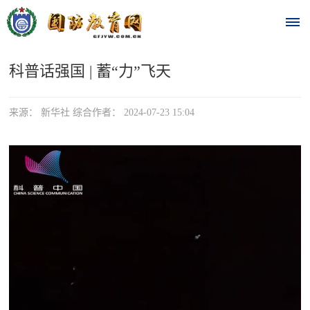
科普话强国 | 蓄“力”飞天
首
页
来源： 新华社 综合作者： 2024-07-23 15:04
时
政
要
闻
时
热
政
点
要
闻