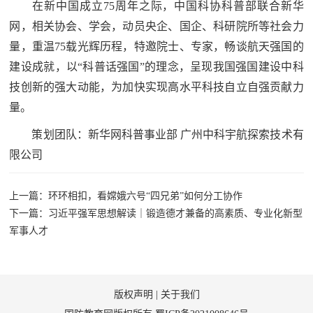
在新中国成立75周年之际，中国科协科普部联合新华
民
知
网，相关协会、学会，动员央企、国企、科研院所等社会力
识
量，重温75载光辉历程，特邀院士、专家，畅谈航天强国的
国
建设成就，以“科普话强国”的理念，呈现我国强国建设中科
防
技创新的强大动能，为加快实现高水平科技自立自强贡献力
全
子
量。
民
弟
策划团队：新华网科普事业部 广州中科宇航探索技术有
国
限公司
防
兵
子
国
上一篇：环环相扣，看嫦娥六号“四兄弟”如何分工协作
弟
下一篇：习近平强军思想解读｜锻造德才兼备的高素质、专业化新型
防
兵
军事人才
动
员
版权声明
|
关于我们
国
人