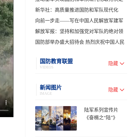
性进展——学习贯彻习主席在中共中央政
新华社：高质量推进国防和军队现代化
治局第二十七次集体学习时的重要讲话
向前一步走——写在中国人民解放军建军
99周年之际
解放军报：坚持和加强党对军队的绝对领
导 高质量推进国防和军队现代化
国防部举办盛大招待会 热烈庆祝中国人民
解放军建军99周年
国防教育联盟
隐藏
VIDEOS
新闻图片
隐藏
IMAGE
陆军系列宣传片
《奋楫之“陆”》