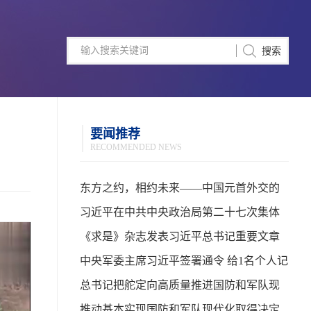
要闻推荐
RECOMMENDED NEWS
东方之约，相约未来——中国元首外交的
世界情怀与大国气派
习近平在中共中央政治局第二十七次集体
学习时强调 强化政治引领 深化创新发展 高
《求是》杂志发表习近平总书记重要文章
质量推进国防和军队现代化
中央军委主席习近平签署通令 给1名个人记
功
总书记把舵定向高质量推进国防和军队现
代化
推动基本实现国防和军队现代化取得决定