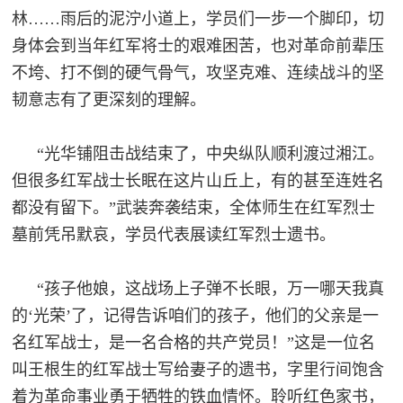
林……雨后的泥泞小道上，学员们一步一个脚印，切
民
知
身体会到当年红军将士的艰难困苦，也对革命前辈压
识
国
不垮、打不倒的硬气骨气，攻坚克难、连续战斗的坚
韧意志有了更深刻的理解。
防
全
子
民
“光华铺阻击战结束了，中央纵队顺利渡过湘江。
弟
国
但很多红军战士长眠在这片山丘上，有的甚至连姓名
防
都没有留下。”武装奔袭结束，全体师生在红军烈士
兵
墓前凭吊默哀，学员代表展读红军烈士遗书。
子
国
弟
防
“孩子他娘，这战场上子弹不长眼，万一哪天我真
兵
的‘光荣’了，记得告诉咱们的孩子，他们的父亲是一
动
名红军战士，是一名合格的共产党员！”这是一位名
叫王根生的红军战士写给妻子的遗书，字里行间饱含
员
国
着为革命事业勇于牺牲的铁血情怀。聆听红色家书，
人