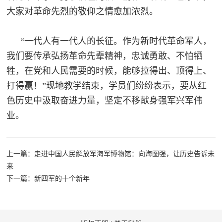
防
大家对革命先烈的敬仰之情愈加浓烈。
民
动
员
“一代人有一代人的长征。作为新时代革命军人，
防
我们要传承弘扬革命先辈精神，忠诚勇敢、不怕牺
空
牲，在党和人民需要的时候，能够拉得出、顶得上、
人
国
打得赢！”现地教学结束，学员们纷纷表示，要从红
民
色历史中汲取奋进力量，坚定不移献身强军兴军伟
防
防
业。
空
智
库
上一篇：走进中国人民解放军海军博物馆：向海图强，让历史告诉未
国
来
英
防
下一篇：新四军的十个新年
雄
智
库
模