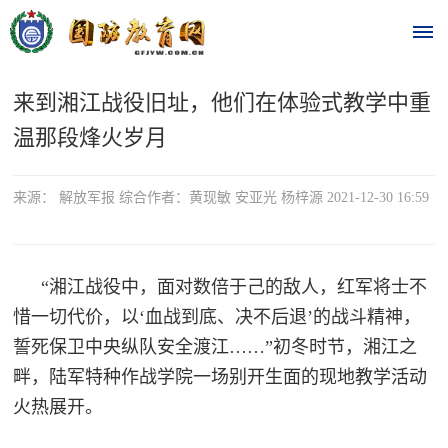
来到湘江战役旧址，他们在体验式教学中重
首
温那段烽火岁月
页
时
来源： 解放军报 综合作者：黄现敏 安亚光 杨梓源 2021-12-30 16:59
政
要
“湘江战役中，面对数倍于己的敌人，红军将士不
惜一切代价，以‘血战到底、决不后退’的战斗精神，
闻
誓死保卫中央纵队安全渡江……”初冬时节，湘江之
时
热
畔，陆军特种作战学院一场别开生面的现地教学活动
政
点
火热展开。
要
闻