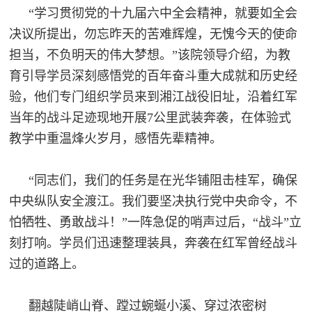
追
“学习贯彻党的十九届六中全会精神，就要如全会
决议所提出，勿忘昨天的苦难辉煌，无愧今天的使命
踪
热
担当，不负明天的伟大梦想。”该院领导介绍，为教
国
点
育引导学员深刻感悟党的百年奋斗重大成就和历史经
防
追
验，他们专门组织学员来到湘江战役旧址，沿着红军
踪
当年的战斗足迹现地开展7公里武装奔袭，在体验式
法
教学中重温烽火岁月，感悟先辈精神。
规
国
国
“同志们，我们的任务是在光华铺阻击桂军，确保
防
中央纵队安全渡江。我们要坚决执行党中央命令，不
防
法
怕牺牲、勇敢战斗！”一阵急促的哨声过后，“战斗”立
规
知
刻打响。学员们迅速整理装具，奔袭在红军曾经战斗
过的道路上。
识
国
全
翻越陡峭山脊、蹚过蜿蜒小溪、穿过浓密树
防