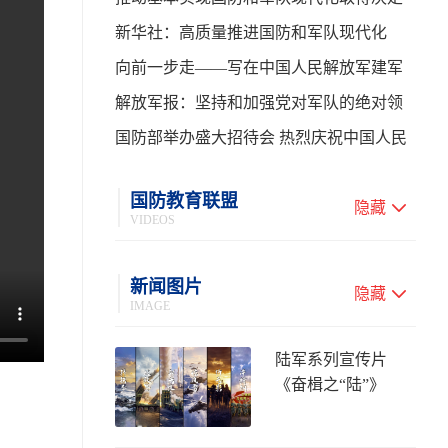
性进展——学习贯彻习主席在中共中央政
新华社：高质量推进国防和军队现代化
治局第二十七次集体学习时的重要讲话
向前一步走——写在中国人民解放军建军
99周年之际
解放军报：坚持和加强党对军队的绝对领
导 高质量推进国防和军队现代化
国防部举办盛大招待会 热烈庆祝中国人民
解放军建军99周年
国防教育联盟
隐藏
VIDEOS
新闻图片
隐藏
IMAGE
陆军系列宣传片
《奋楫之“陆”》