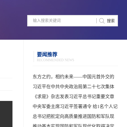
要闻推荐
RECOMMENDED NEWS
东方之约，相约未来——中国元首外交的
世界情怀与大国气派
习近平在中共中央政治局第二十七次集体
学习时强调 强化政治引领 深化创新发展 高
《求是》杂志发表习近平总书记重要文章
质量推进国防和军队现代化
中央军委主席习近平签署通令 给1名个人记
功
总书记把舵定向高质量推进国防和军队现
代化
推动基本实现国防和军队现代化取得决定