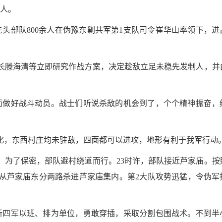
人。
。先头部队800余人在伪豫东剿共军第1支队司令崔华山率领下，进
长滕海清等立即研究作战方案，决定趁敌立足未稳先发制人，并
面做好战斗动员。战士们听说杀敌的机会到了，个个精神振奋，
变化，东西村庄均未驻敌，四面都可以进攻，地形有利于我军行动
发。为了保密，部队避村绕道而行。23时许，部队接近芦家庙。按
连从芦家庙东分两路杀进芦家庙集内。第2大队攻势迅猛，令伪军
新四军以班、排为单位，勇敢穿插，采取分割包围战术。不到半