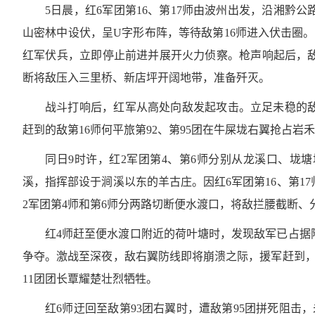
5日晨，红6军团第16、第17师由波州出发，沿湘
山密林中设伏，呈U字形布阵，等待敌第16师进入伏击圈。
红军伏兵，立即停止前进并展开火力侦察。枪声响起后，敌第
断将敌压入三里桥、新店坪开阔地带，准备歼灭。
战斗打响后，红军从高处向敌发起攻击。立足未稳的
赶到的敌第16师何平旅第92、第95团在牛屎垅右翼抢占
同日9时许，红2军团第4、第6师分别从龙溪口、垅
溪，指挥部设于涧溪以东的羊古庄。因红6军团第16、第1
2军团第4师和第6师分两路切断便水渡口，将敌拦腰截断、
红4师赶至便水渡口附近的荷叶塘时，发现敌军已占据
争夺。激战至深夜，敌右翼防线即将崩溃之际，援军赶到，
11团团长覃耀楚壮烈牺牲。
红6师迂回至敌第93团右翼时，遭敌第95团拼死阻