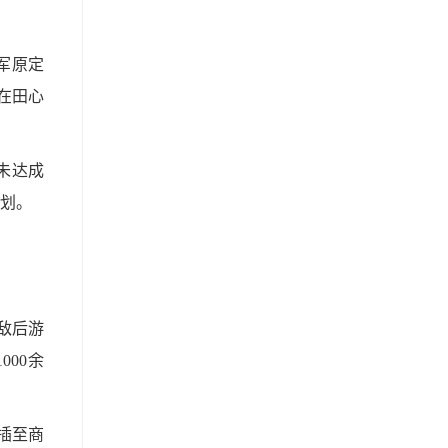
军原定
在田心
未达成
计划。
敌后游
00余
插至商