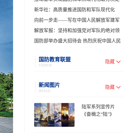
性进展——学习贯彻习主席在中共中央政
新华社：高质量推进国防和军队现代化
治局第二十七次集体学习时的重要讲话
向前一步走——写在中国人民解放军建军
99周年之际
解放军报：坚持和加强党对军队的绝对领
导 高质量推进国防和军队现代化
国防部举办盛大招待会 热烈庆祝中国人民
解放军建军99周年
国防教育联盟
隐藏
VIDEOS
新闻图片
隐藏
IMAGE
陆军系列宣传片
《奋楫之“陆”》