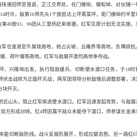
黔公路快速回师至晃县、芷江交界处，在门楼坳、蜈蚣坳、对伙铺一
14时许，敌第16师先头1个旅抵达上坪蒿菜坪，距门楼坳约半里
49旅93、96团从三里桥赶来增援。红军见原计划无法实施，
敌军仓皇退至牛屎垅高地，抢占尖坡、云庵界等高地，负隅顽抗
岩禾塘、荷叶塘等高地。红军与敌展开激烈高地争夺战。
塘坪、兴隆坳出发，执行阻敌援兵、切断便水渡口任务，于18时
7师伏击战转为正面歼灭战，两军团领导分析敌情后调整部署，决
分块歼灭。
附近山头，阻止红军疾进便水渡口。红军迅速发起攻势，与敌展
双方形成对峙。红4师因寡不敌众未能夺下渡口，师参谋长金承
击，未能切断敌防线。战斗呈扇形展开，形成拉锯态势。另一路红6