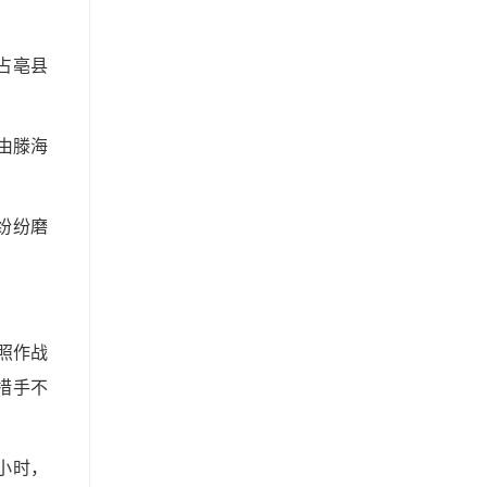
占亳县
由滕海
纷纷磨
。
照作战
措手不
小时，