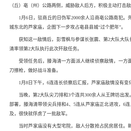
（丘）亳（州）公路两侧，威胁敌人后方，积极主动打击敌
1月6日，驻商丘的日伪军2000余人沿商亳公路南犯
城东北的芦家庙，企图下一步攻占亳县县城“过个肥年”。
获知这一敌情后，彭雪枫与参谋长张震、第2大队大队
清率领第2大队执行此次歼敌任务。
受领任务后，滕海清一方面派人继续侦察敌情，一方
刀擦枪，做好战斗准备。
1月8日下午，6连连长侦察后汇报，芦家庙敌情没有
当晚，第2大队尖刀排和3个连共300余人从王牌坊出
部署，滕海清带领尖兵排和4、5连从芦家庙正北进攻，6
及，很快就俘虏了一批敌军。
当时芦家庙没有大型宅院，敌人分散抢占民房居住。