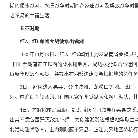
期的便水战斗、抗日战争时期的芦家庙战斗及解放战争时
之不易的幸福生活。
长征时期
红2、红6军团大战便水出潇湘
1935年11月19日，红2、红6军团主力从湖南省桑植
1日进至湖南芷江以西的冷水铺地区，成功摆脱追击与迂回
展新年度战斗动员，并提出在湘黔边建立新根据地的总任务
3日，部队进入晃县，分驻波州、龙溪口等地。此时，
外。尾追红军较紧的只有国民党军李觉纵队和陶广纵队，其
4日，为解除尾追威胁，红2、红6军团领导在晃县龙
出其不意包围歼灭敌第16师，为创建湘黔边根据地争取主
北活动迷惑敌人，主力则隐蔽于晃县、芷江交界地区待机行