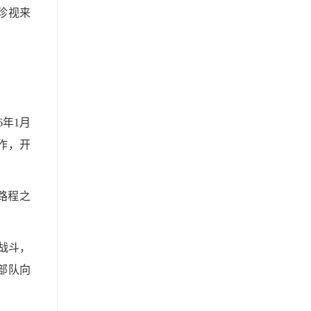
珍视来
6年1月
作，开
路程之
战斗，
部队向