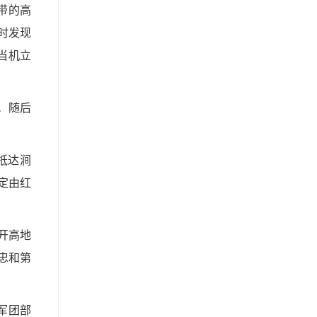
带的高
时发现
当机立
。随后
抵达涧
定由红
开高地
忠和第
军团部