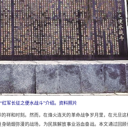
“红军长征之便水战斗”介绍。资料照片
节的祥和时刻。然而，在烽火连天的革命战争岁月里，在元旦这
投身硝烟弥漫的战场，为民族解放事业浴血奋战。本文通过回顾