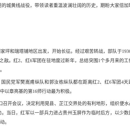
期的城黄线战役，带领读者重温波澜壮阔的历史，期盼大家倍加
县刘家坪和瑞塔铺地区出发，开始长征。经过艰苦转战，部队于193
之敌。红2、红6军团在驻地度过新年，总结突围1个多月来的工
。
国民党军樊嵩甫纵队和郭汝栋纵队都在距离红2、红6军团4天
中以章亮基的第16师行动最为积极。
溪口召开会议，决定利用晃县、芷江交界处的有利地形，组织便水
动。当日，红军以一部兵力进占贵州玉屏作为临时后方，以少数
动。