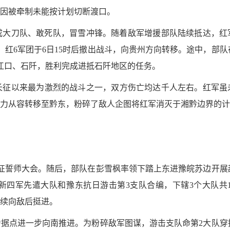
因被牵制未能按计划切断渡口。
成大刀队、敢死队，冒雪冲锋。随着敌军增援部队陆续抵达，红
、红6军团于6日15时后撤出战斗，向贵州方向转移。途中，部队
领江口、石阡，胜利完成进抵石阡地区的任务。
长征以来最为激烈的战斗之一，双方伤亡均达千人左右。红军虽
主力从容转移至黔东，粉碎了敌人企图将红军消灭于湘黔边界的
开东征誓师大会。随后，部队在彭雪枫率领下踏上东进豫皖苏边开展
四军先遣大队和豫东抗日游击第3支队合编，下辖3个大队共10
续向敌后挺进。
此为据点进一步向南推进。为粉碎敌军图谋，游击支队命第2大队穿