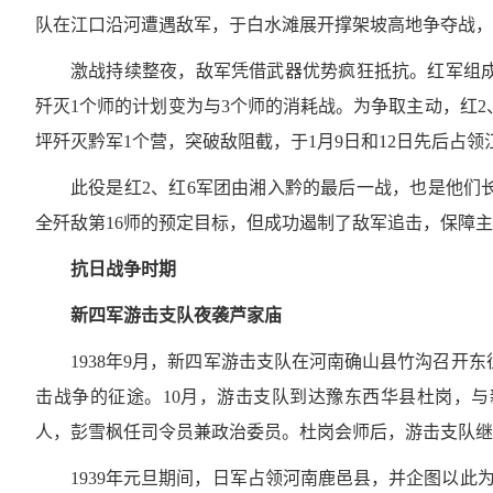
队在江口沿河遭遇敌军，于白水滩展开撑架坡高地争夺战，
激战持续整夜，敌军凭借武器优势疯狂抵抗。红军组
歼灭1个师的计划变为与3个师的消耗战。为争取主动，红2
坪歼灭黔军1个营，突破敌阻截，于1月9日和12日先后占
此役是红2、红6军团由湘入黔的最后一战，也是他们
全歼敌第16师的预定目标，但成功遏制了敌军追击，保障
抗日战争时期
新四军游击支队夜袭芦家庙
1938年9月，新四军游击支队在河南确山县竹沟召
击战争的征途。10月，游击支队到达豫东西华县杜岗，与新
人，彭雪枫任司令员兼政治委员。杜岗会师后，游击支队继
1939年元旦期间，日军占领河南鹿邑县，并企图以