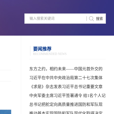
要闻推荐
RECOMMENDED NEWS
东方之约，相约未来——中国元首外交的
世界情怀与大国气派
习近平在中共中央政治局第二十七次集体
学习时强调 强化政治引领 深化创新发展 高
《求是》杂志发表习近平总书记重要文章
质量推进国防和军队现代化
中央军委主席习近平签署通令 给1名个人记
功
总书记把舵定向高质量推进国防和军队现
代化
推动基本实现国防和军队现代化取得决定