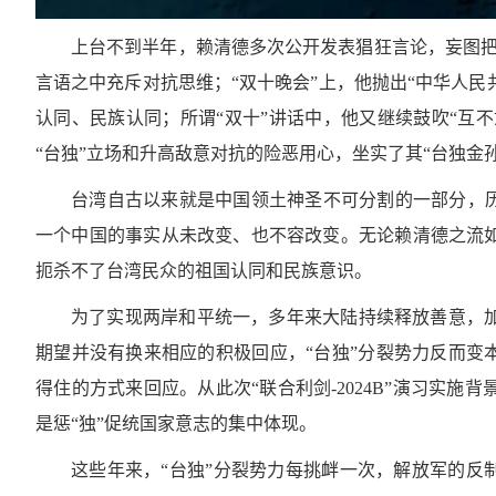
上台不到半年，赖清德多次公开发表猖狂言论，妄图把230
言语之中充斥对抗思维；“双十晚会”上，他抛出“中华人民
认同、民族认同；所谓“双十”讲话中，他又继续鼓吹“互不
“台独”立场和升高敌意对抗的险恶用心，坐实了其“台独金孙
台湾自古以来就是中国领土神圣不可分割的一部分，历
一个中国的事实从未改变、也不容改变。无论赖清德之流
扼杀不了台湾民众的祖国认同和民族意识。
为了实现两岸和平统一，多年来大陆持续释放善意，
期望并没有换来相应的积极回应，“台独”分裂势力反而变
得住的方式来回应。从此次“联合利剑-2024B”演习实
是惩“独”促统国家意志的集中体现。
这些年来，“台独”分裂势力每挑衅一次，解放军的反