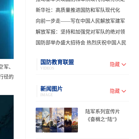
性进展——学习贯彻习主席在中共中央政
新华社：高质量推进国防和军队现代化
治局第二十七次集体学习时的重要讲话
向前一步走——写在中国人民解放军建军
99周年之际
解放军报：坚持和加强党对军队的绝对领
导 高质量推进国防和军队现代化
国防部举办盛大招待会 热烈庆祝中国人民
解放军建军99周年
国防教育联盟
隐藏
空军、
VIDEOS
”行径的
新闻图片
隐藏
IMAGE
陆军系列宣传片
《奋楫之“陆”》