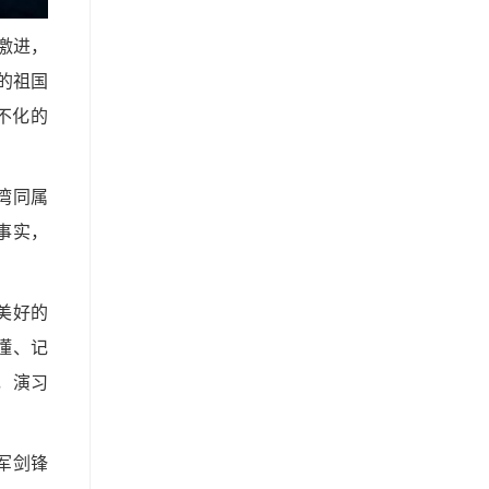
场激进，
的祖国
不化的
湾同属
事实，
美好的
懂、记
，演习
军剑锋