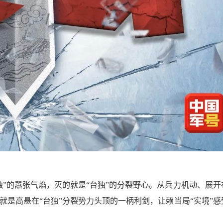
“台独”的嚣张气焰，灭的就是“台独”的分裂野心。从兵力机动、展
就是高悬在“台独”分裂势力头顶的一柄利剑，让赖当局“实境”感