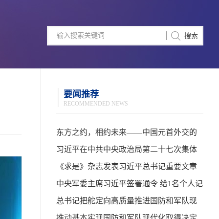
要闻推荐
RECOMMENDED NEWS
东方之约，相约未来——中国元首外交的
世界情怀与大国气派
习近平在中共中央政治局第二十七次集体
学习时强调 强化政治引领 深化创新发展 高
《求是》杂志发表习近平总书记重要文章
质量推进国防和军队现代化
中央军委主席习近平签署通令 给1名个人记
功
总书记把舵定向高质量推进国防和军队现
代化
推动基本实现国防和军队现代化取得决定