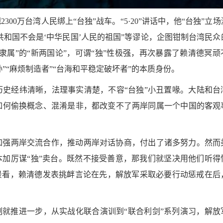
0万台湾人民绑上“台独”战车。“5·20”讲话中，他“台独”立
共和国不会是‘中华民国’人民的祖国”等谬论，企图钳制台湾民众
隶属”的“新两国论”，可谓“独”性极强，再次暴露了赖清德冥顽
”“麻烦制造者”“台海和平稳定破坏者”的本质身份。
史经纬清晰，法理事实清楚，不容“台独”小丑置喙。大陆和台
如何偷换概念、混淆是非，都改变不了两岸同属一个中国的客观
加强两岸交流合作，推动两岸对话协商，付出了诸多努力。然而
本加厉谋“独”卖台。既然不接受善意，那我们就坚决用他们听得
施背景看，赖清德发表挑衅言论在先，解放军采取必要行动惩戒在后
制就推进一步，从实战化联合演训到“联合利剑”系列演习，解放