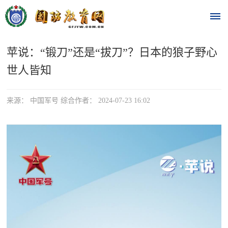
苹说：“锻刀”还是“拔刀”？日本的狼子野心
首
世人皆知
页
时
来源： 中国军号 综合作者： 2024-07-23 16:02
政
要
闻
时
热
政
点
要
闻