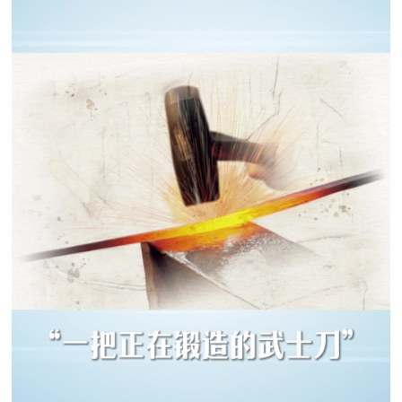
追
踪
热
国
点
防
追
踪
法
规
国
国
防
防
法
规
知
识
国
全
防