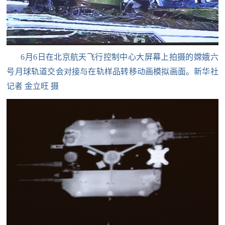
人
采
服
务
6月6日在北京航天飞行控制中心大屏幕上拍摄的嫦娥六
退
文
号月球轨道交会对接与在轨样品转移动画模拟画面。新华社
役
记者 金立旺 摄
化
军
人
国
服
防
务
文
红
化
色
国
防
文
旅