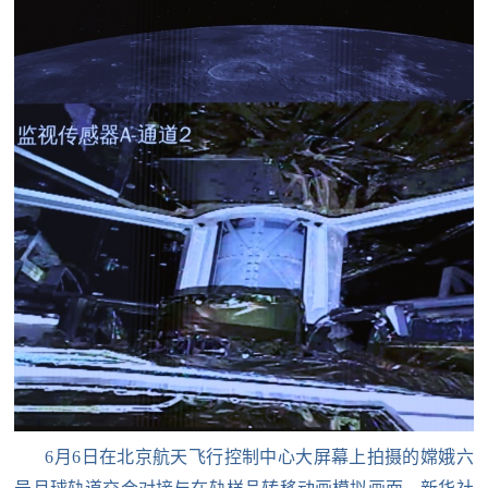
防
民
动
员
防
空
人
国
民
防
防
空
智
库
国
英
防
雄
智
库
6月6日在北京航天飞行控制中心大屏幕上拍摄的嫦娥六
模