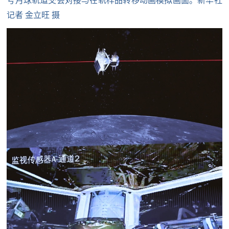
号月球轨道交会对接与在轨样品转移动画模拟画面。新华社
范
记者 金立旺 摄
英
退
雄
役
模
范
军
人
风
采
退
退
役
役
军
人
军
风