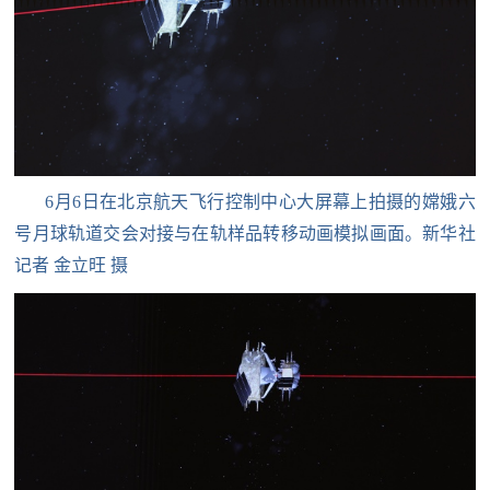
民
知
识
国
防
全
子
民
6月6日在北京航天飞行控制中心大屏幕上拍摄的嫦娥六
弟
国
号月球轨道交会对接与在轨样品转移动画模拟画面。新华社
防
兵
记者 金立旺 摄
子
国
弟
防
兵
动
员
国
人