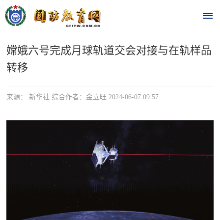
嫦娥六号完成月球轨道交会对接与在轨样品
首
转移
页
时
来源： 新华社 综合作者：金立旺 2024-06-07 09:57
政
要
闻
时
热
政
点
要
闻