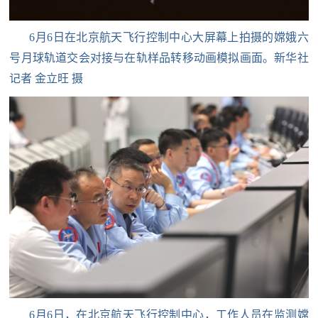
红
关
色
6月6日在北京航天飞行控制中心大屏幕上拍摄的嫦娥六
于
号月球轨道交会对接与在轨样品转移动画模拟画面。新华社
文
记者 金立旺 摄
旅
我
们
6月6日，在北京航天飞行控制中心，工作人员在监测嫦