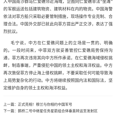
入中国南沙群岛仁爱礁邻近海域，企图向仁爱礁非法“坐滩”
范
的军舰运送包括建筑物资、建筑材料在内的物资。中国海警
英
退
依法对菲方船只采取必要管制措施，现场操作专业克制、合
雄
理合法。中国外交部已就此向菲方提出严正交涉，表达了强
役
模
烈抗议。
范
军
毛宁说，中方在仁爱礁问题上的立场是一贯的、明确
的。一段时间来，中菲双方就妥善管控仁爱礁局势保持沟
人
通，菲方再次违背其向中方所作承诺，在仁爱礁海域侵权挑
风
衅，制造事端，严重侵犯中国的领土主权和海洋权益。中方
再次敦促菲方停止海上侵权挑衅，不要采取任何可能导致海
采
上局势复杂化的行动。中方将继续按照国内法和国际法，坚
退
退
定维护自身的领土主权和海洋权益。
役
役
军
人
上一篇：正式亮相！穆兰与你相约中国军号
军
下一篇：鹊桥二号中继星任务星箭组合体垂直转运至发射区
风