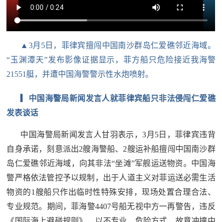
民
知
识
国
▲3月5日，菲律宾擅闯中国南沙群岛仁爱礁邻近海域。
防
“玉渊潭天”发布影像证据显示，菲方船只危险接近我海警
全
子
21551艇，并遭中国海警警示性水炮喷射。
民
弟
国
▎中国海警局新闻发言人就菲律宾船只非法侵闯仁爱礁
发表谈话
防
兵
子
中国海警局新闻发言人甘羽表示，3月5日，菲律宾违背
国
弟
自身承诺，刻意派出2艘海警船、2艘运补船擅闯中国南沙群
防
兵
岛仁爱礁邻近海域，向其非法“坐滩”军舰运送物资。中国海
警严格依法管控予以规制，出于人道主义对菲运送必需生活
动
物资的1艘船只作出临时性特殊安排，现场处置合理合法、
员
专业规范。期间，菲海警4407号船无视中方一再警告，违反
国
人
《国际海上避碰规则》，以不专业、危险方式，故意冲撞中