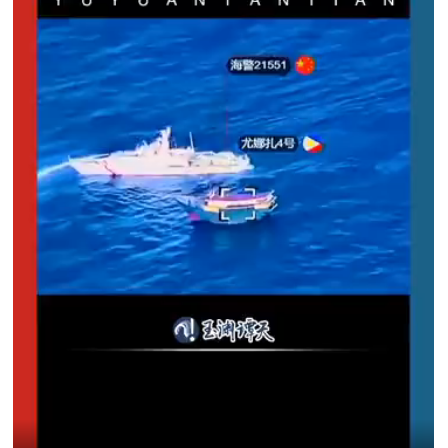
追
踪
热
国
点
防
追
踪
法
规
国
国
防
防
法
规
知
识
国
全
防