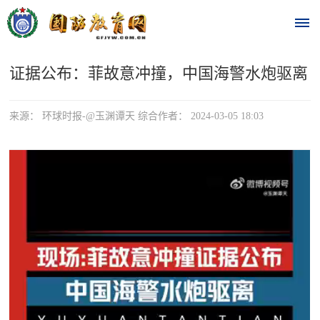
证据公布：菲故意冲撞，中国海警水炮驱离
首
页
来源： 环球时报-@玉渊谭天 综合作者： 2024-03-05 18:03
时
政
要
闻
时
热
政
点
要
闻