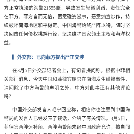
防
方正常执法的海警21555艇，导致发生轻微刮蹭，责任完全
民
动
在菲方。菲方言而无信，蓄意碰瓷滋事，恶意煽宣炒作，持
员
续破坏南海地区和平稳定。中国海警始终严阵以待，随时坚
防
决回击任何侵权挑衅行径，坚决维护国家领土主权和海洋权
空
益。
人
国
民
▎外交部：已向菲方提出严正交涉
防
防
在3月5日外交部记者会上，有记者提问称，根据中菲相
空
智
关部门消息，今天中国和菲律宾船只在南海发生碰撞事件，
请问除了中方海警的声明之外，中方对此事还有其他评论
库
吗？
国
英
防
中国外交部发言人毛宁回应称，相信你也注意到中国海
雄
智
警局的发言人已经发表了谈话，介绍了有关情况。3月5日，
库
菲律宾两艘运补船、两艘海警船未经中国政府允许，擅自闯
模