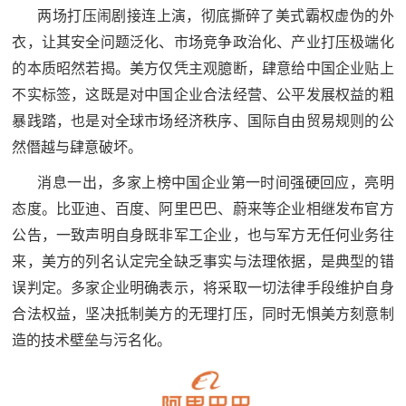
防
两场打压闹剧接连上演，彻底撕碎了美式霸权虚伪的外
民
动
衣，让其安全问题泛化、市场竞争政治化、产业打压极端化
的本质昭然若揭。美方仅凭主观臆断，肆意给中国企业贴上
员
防
不实标签，这既是对中国企业合法经营、公平发展权益的粗
空
暴践踏，也是对全球市场经济秩序、国际自由贸易规则的公
人
然僭越与肆意破坏。
国
民
消息一出，多家上榜中国企业第一时间强硬回应，亮明
防
防
态度。比亚迪、百度、阿里巴巴、蔚来等企业相继发布官方
空
智
公告，一致声明自身既非军工企业，也与军方无任何业务往
来，美方的列名认定完全缺乏事实与法理依据，是典型的错
库
误判定。多家企业明确表示，将采取一切法律手段维护自身
国
英
合法权益，坚决抵制美方的无理打压，同时无惧美方刻意制
防
造的技术壁垒与污名化。
雄
智
库
模