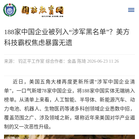
188家中国企业被列入“涉军黑名单”？美方
首
科技霸权焦虑暴露无遗
页
时
来源： 钧正平工作室 综合作者：金晶 陈琦 2026-06-23 11:26
政
近日，美国五角大楼再度更新所谓“涉军中国企业清
要
单”，一口气新增78家中国企业，将188家中国实体无端纳入
榜单。从清单上来看，人工智能、半导体、新能源汽车、动
闻
时
力电池、机器人、生物医药等诸多科创领域企业悉数中招，
热
覆盖范围之广、涉及领域之新，堪称近年来美国对华产业遏
政
点
制的又一次恶性升级。
要
闻