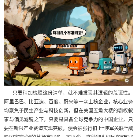
追
踪
热
国
点
防
追
踪
法
规
国
国
防
防
只要稍加梳理这份清单，就不难发现其逻辑的荒诞性。
法
阿里巴巴、比亚迪、百度、蔚来等一众上榜企业，核心业务
规
知
均聚焦于民生产业与科技创新，但在美国五角大楼的霸权叙
事与偏见滤镜之下，只要是具备全球竞争力的中国企业，只
识
国
要在新兴产业赛道实现突破，便会被强行扣上“涉军关联”“威
全
防