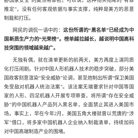
胁国家安全”的莫须有罪名。可以说，这种彻头彻尾的“有罪
民
知
推定”，没有任何客观依据与事实支撑，纯粹是美方的恶意
识
制裁和打压。
国
网民的调侃一语中的：
这份所谓的“黑名单”已经成为中
防
国新质生产力的“光荣榜”。榜单越拉越长，越说明中国高科
全
子
技突围的领域越来越广。
民
弟
无独有偶，就在清单更新的前两天，美方再度上演同质
国
化打压闹剧。针对中国人形机器人技术的稳步突破，部分美
防
兵
国政客刻意渲染“安全威胁”论调，甚至炮制出所谓“保卫美国
子
国
免受敌对机器人统治法案”。该法案无端要求针对中国等国
弟
家的人形、四足机器人开展专项审查，将所谓“存在安全威
防
兵
胁”的中国机器人产品列入黑名单，全面禁止其进入美国市
动
场。事实上，早在今年2月，美国五角大楼就曾以荒唐的“涉
军”借口，将多家中国机器人企业纳入制裁清单，持续加码
员
对中国高端制造产业的围堵。
国
人