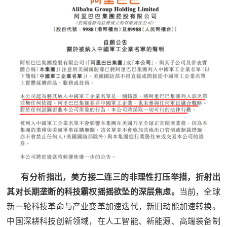
范
英
退
雄
役
模
范
军
人
风
采
退
退
役
有分析指出，美方接二连三的非理性打压举措，折射出
役
军
其对长期垄断的科技霸权摇摇欲坠的深层焦虑。
当前，全球
人
新一轮科技革命与产业变革加速迭代，新旧动能加速转换。
军
风
中国深耕科技创新领域，在人工智能、新能源、高端装备制