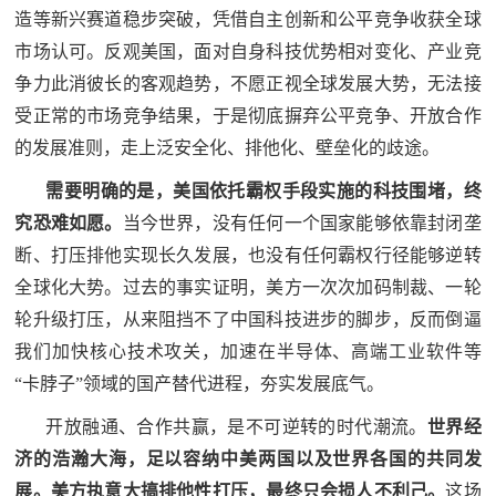
人
采
造等新兴赛道稳步突破，凭借自主创新和公平竞争收获全球
市场认可。反观美国，面对自身科技优势相对变化、产业竞
服
争力此消彼长的客观趋势，不愿正视全球发展大势，无法接
受正常的市场竞争结果，于是彻底摒弃公平竞争、开放合作
务
退
的发展准则，走上泛安全化、排他化、壁垒化的歧途。
文
役
需要明确的是，美国依托霸权手段实施的科技围堵，终
化
军
究恐难如愿。
当今世界，没有任何一个国家能够依靠封闭垄
人
国
断、打压排他实现长久发展，也没有任何霸权行径能够逆转
服
全球化大势。过去的事实证明，美方一次次加码制裁、一轮
防
务
轮升级打压，从来阻挡不了中国科技进步的脚步，反而倒逼
文
红
我们加快核心技术攻关，加速在半导体、高端工业软件等
化
“卡脖子”领域的国产替代进程，夯实发展底气。
色
国
开放融通、合作共赢，是不可逆转的时代潮流。
世界经
防
文
济的浩瀚大海，足以容纳中美两国以及世界各国的共同发
展。美方执意大搞排他性打压，最终只会损人不利己。
这场
旅