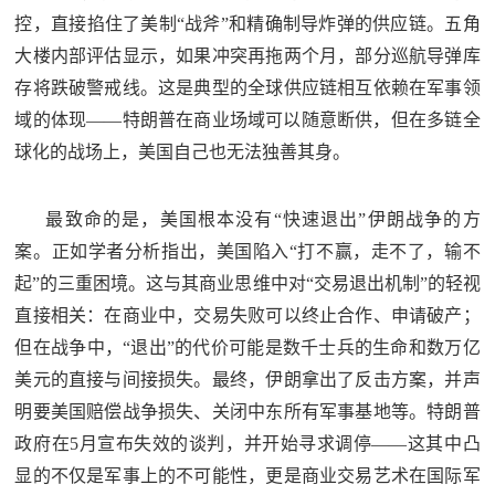
控，直接掐住了美制“战斧”和精确制导炸弹的供应链。五角
大楼内部评估显示，如果冲突再拖两个月，部分巡航导弹库
存将跌破警戒线。这是典型的全球供应链相互依赖在军事领
域的体现——特朗普在商业场域可以随意断供，但在多链全
球化的战场上，美国自己也无法独善其身。
最致命的是，美国根本没有“快速退出”伊朗战争的方
案。正如学者分析指出，美国陷入“打不赢，走不了，输不
起”的三重困境。这与其商业思维中对“交易退出机制”的轻视
直接相关：在商业中，交易失败可以终止合作、申请破产；
但在战争中，“退出”的代价可能是数千士兵的生命和数万亿
美元的直接与间接损失。最终，伊朗拿出了反击方案，并声
明要美国赔偿战争损失、关闭中东所有军事基地等。特朗普
政府在5月宣布失效的谈判，并开始寻求调停——这其中凸
显的不仅是军事上的不可能性，更是商业交易艺术在国际军