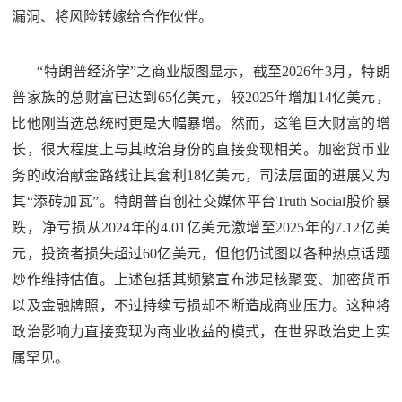
漏洞、将风险转嫁给合作伙伴。
红
关
色
于
“特朗普经济学”之商业版图显示，截至2026年3月，特朗
文
普家族的总财富已达到65亿美元，较2025年增加14亿美元，
旅
我
比他刚当选总统时更是大幅暴增。然而，这笔巨大财富的增
长，很大程度上与其政治身份的直接变现相关。加密货币业
们
务的政治献金路线让其套利18亿美元，司法层面的进展又为
其“添砖加瓦”。特朗普自创社交媒体平台Truth Social股价暴
跌，净亏损从2024年的4.01亿美元激增至2025年的7.12亿美
元，投资者损失超过60亿美元，但他仍试图以各种热点话题
炒作维持估值。上述包括其频繁宣布涉足核聚变、加密货币
以及金融牌照，不过持续亏损却不断造成商业压力。这种将
政治影响力直接变现为商业收益的模式，在世界政治史上实
属罕见。