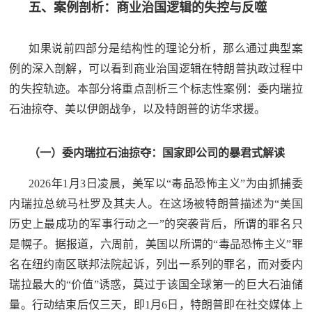
五、案例剖析：商业治国逻辑的失控与反噬
如果说前四部分是结构性的理论分析，那么通过典型案
例的深入剖解，可以看到商业治国逻辑在特朗普执政过程中
的失控轨迹。本部分将重点剖析三个标志性案例：委内瑞拉
石油掠夺、美以伊朗战争，以及特朗普的访华求援。
（一）委内瑞拉石油掠夺：国家即公司的暴君式解读
2026年1月3日凌晨，美军以“毒品恐怖主义”为由抓捕委
内瑞拉总统马杜罗及其夫人。在这场被特朗普描述为“美国
历史上最成功的军事行动之一”的突袭背后，所谓的罪名只
是幌子。据报道，六周前，美国以所谓的“毒品恐怖主义”罪
名在纽约南区联邦法院起诉，列出一系列的罪名，而对委内
瑞拉最大的“价值”诱惑，莫过于该国全球第一的巨大石油储
量。行动结束后仅三天，即1月6日，特朗普即在社交媒体上