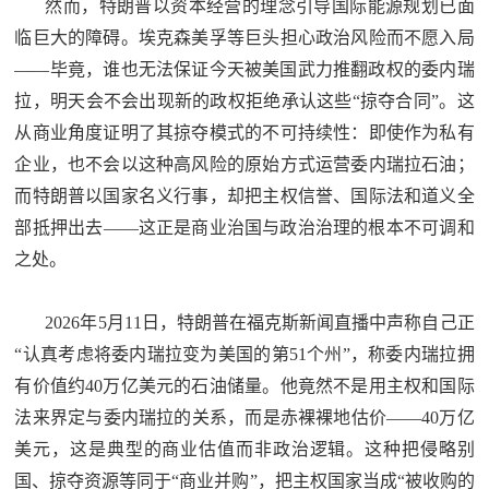
然而，特朗普以资本经营的理念引导国际能源规划已面
临巨大的障碍。埃克森美孚等巨头担心政治风险而不愿入局
——毕竟，谁也无法保证今天被美国武力推翻政权的委内瑞
拉，明天会不会出现新的政权拒绝承认这些“掠夺合同”。这
从商业角度证明了其掠夺模式的不可持续性：即使作为私有
企业，也不会以这种高风险的原始方式运营委内瑞拉石油；
而特朗普以国家名义行事，却把主权信誉、国际法和道义全
部抵押出去——这正是商业治国与政治治理的根本不可调和
之处。
2026年5月11日，特朗普在福克斯新闻直播中声称自己正
“认真考虑将委内瑞拉变为美国的第51个州”，称委内瑞拉拥
有价值约40万亿美元的石油储量。他竟然不是用主权和国际
法来界定与委内瑞拉的关系，而是赤裸裸地估价——40万亿
美元，这是典型的商业估值而非政治逻辑。这种把侵略别
国、掠夺资源等同于“商业并购”，把主权国家当成“被收购的