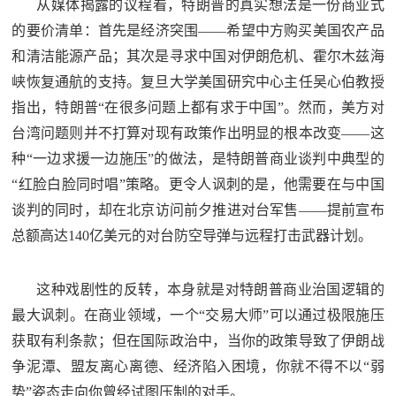
从媒体揭露的议程看，特朗普的真实想法是一份商业式
的要价清单：首先是经济突围——希望中方购买美国农产品
和清洁能源产品；其次是寻求中国对伊朗危机、霍尔木兹海
峡恢复通航的支持。复旦大学美国研究中心主任吴心伯教授
指出，特朗普“在很多问题上都有求于中国”。然而，美方对
台湾问题则并不打算对现有政策作出明显的根本改变——这
种“一边求援一边施压”的做法，是特朗普商业谈判中典型的
“红脸白脸同时唱”策略。更令人讽刺的是，他需要在与中国
谈判的同时，却在北京访问前夕推进对台军售——提前宣布
总额高达140亿美元的对台防空导弹与远程打击武器计划。
这种戏剧性的反转，本身就是对特朗普商业治国逻辑的
最大讽刺。在商业领域，一个“交易大师”可以通过极限施压
获取有利条款；但在国际政治中，当你的政策导致了伊朗战
争泥潭、盟友离心离德、经济陷入困境，你就不得不以“弱
势”姿态走向你曾经试图压制的对手。