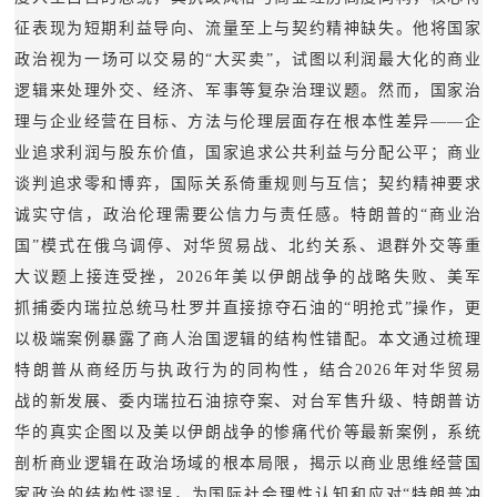
追
征表现为短期利益导向、流量至上与契约精神缺失。他将国家
踪
政治视为一场可以交易的“大买卖”，试图以利润最大化的商业
热
国
逻辑来处理外交、经济、军事等复杂治理议题。然而，国家治
点
理与企业经营在目标、方法与伦理层面存在根本性差异——企
防
追
业追求利润与股东价值，国家追求公共利益与分配公平；商业
踪
谈判追求零和博弈，国际关系倚重规则与互信；契约精神要求
法
诚实守信，政治伦理需要公信力与责任感。特朗普的“商业治
规
国”模式在俄乌调停、对华贸易战、北约关系、退群外交等重
国
大议题上接连受挫，2026年美以伊朗战争的战略失败、美军
国
防
抓捕委内瑞拉总统马杜罗并直接掠夺石油的“明抢式”操作，更
防
法
以极端案例暴露了商人治国逻辑的结构性错配。本文通过梳理
规
特朗普从商经历与执政行为的同构性，结合2026年对华贸易
知
战的新发展、委内瑞拉石油掠夺案、对台军售升级、特朗普访
华的真实企图以及美以伊朗战争的惨痛代价等最新案例，系统
识
国
剖析商业逻辑在政治场域的根本局限，揭示以商业思维经营国
全
防
家政治的结构性谬误，为国际社会理性认知和应对“特朗普冲