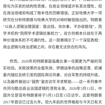
防
简化为买卖的结构性思维，在商业领域或许有其合理性，但
民
动
在政治场域却构成了根本性的范畴错误。正如哈佛大学一项
员
研究在分析特朗普与哈佛大学的对峙时敏锐指出的，特朗普
防
“以商人逻辑治理国家：我出钱，你办事，不办就赔钱”，而
空
学术机构“则用学术逻辑抗衡权力”，双方的根本分歧在于两
人
国
种价值体系的不可通约性。这一观察揭示了一个深层真相：
民
商业逻辑与政治逻辑之间，存在着无法弥合的鸿沟。
防
防
空
智
然而，2026年的特朗普面临着比第一任期更为严峻的现
实检验。关税政策的全面失效、伊朗战争的战略泥潭、抓捕
库
委内瑞拉总统引发的国际舆论风暴、对台军售的持续升级，
国
英
以及最终被迫以“弱势”姿态访华寻求帮助——这一系列事件
防
共同勾勒出商业治国逻辑的溃败全景。2026年5月11日，中
雄
智
国外交部宣布特朗普将于5月13日至15日访华，这距特朗普
库
模
2017年首访已过去九年。但九年前的世界格局与今天已有天