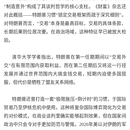
“制造意外”构成了其谈判哲学的核心支柱。《财富》杂志还
对此概括——特朗普习惯“锁定交易框架而疏于深究细则”。
对特朗普而言，“交易”本身是最高目标，交易的具体条款、
长期后果则位居次要。在政治场域，这种特征早已被放大检
验。
清华大学学者指出，特朗普在第一任期期间以“交易外
交”在有限范围内获取利益，而在第二任期后又将这一行径
发展并通过世界范围内大搞金钱交易，短期内迫使多国屈
服，但代价是牺牲了盟友关系网络。
特朗普还曾打造一套“极限施压+倒计时”的习惯，于国际
贸易乃至伊核危机中使用。这种将复杂国际博弈简化为交易
的对价模式，在商业谈判里确实能够起到效果，但在国家间
政治中只会令对手更加防范与警惕。2026年美以对伊朗的军