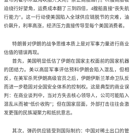
迫绕行好望角，运费成本翻了三到四倍，4艘船直接“丧失航
行能力”。这一行动使美国陷入全球供应链脱节的灾难，油
价飙升，利率高涨，经济压力直接传导至每个美国消费者。
特朗普对伊朗的战争思维本质上是对军事力量进行商业
估值的错误再现。
首先，美国明显低估了伊朗在国家主权面前的国家机器
的团结力。美以高层军事评估预料伊朗会陷入混乱，但相
反，在美军杀死伊朗高级官员之后，伊朗伊斯兰革命卫队反
而进一步稳固对全国安全体系的控制权。这是典型的商业误
判：在商业谈判中，当对方失去核心领导人，公司可能陷入
混乱从而被“低价收购”；但在国家层面，外部打击往往会激
发更强的民族凝聚力和抵抗意志。
其次，弹药供应链受到国际制约：中国对稀土出口的管