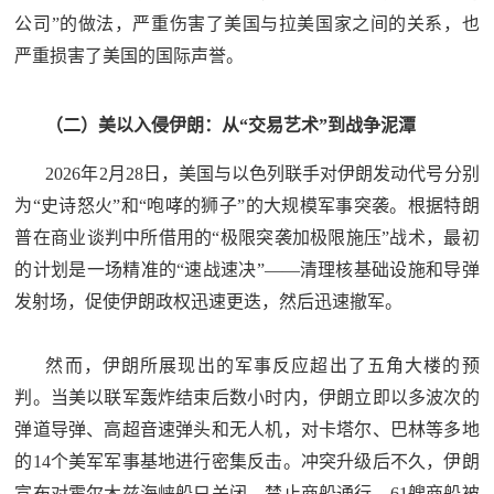
公司”的做法，严重伤害了美国与拉美国家之间的关系，也
严重损害了美国的国际声誉。
（二）美以入侵伊朗：从“交易艺术”到战争泥潭
2026年2月28日，美国与以色列联手对伊朗发动代号分别
为“史诗怒火”和“咆哮的狮子”的大规模军事突袭。根据特朗
普在商业谈判中所借用的“极限突袭加极限施压”战术，最初
的计划是一场精准的“速战速决”——清理核基础设施和导弹
发射场，促使伊朗政权迅速更迭，然后迅速撤军。
然而，伊朗所展现出的军事反应超出了五角大楼的预
判。当美以联军轰炸结束后数小时内，伊朗立即以多波次的
弹道导弹、高超音速弹头和无人机，对卡塔尔、巴林等多地
的14个美军军事基地进行密集反击。冲突升级后不久，伊朗
宣布对霍尔木兹海峡船只关闭，禁止商船通行。61艘商船被