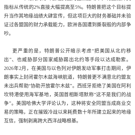
指标从传统的2%直接大幅提高至5%。特朗普把这个目标提
升当作其地缘战绩大肆宣传，但这项巨大的财务基础并未验
证过各盟国的财力承载能力，欧洲各国遭到撕裂般的内部争
吵。
更严重的是，特朗普公开暗示考虑“把美国从北约移
出”、也威胁部分国家威胁踢出北约等手段以达成勒索。
2026年2月，在美国与以色列对伊朗发动军事打击期间，伊
朗事实上封闭霍尔木兹海峡航道，特朗普更不满意北约盟友
未出兵帮助“协助开放霍尔木兹”。西班牙拒绝了美国在阿利
坎特港使用海军基地，英国首相斯塔默称“这不是我们的战
争”。美国哈佛大学评论认为，这种将安全同盟当成商业交
易的策略，正在摧毁冷战以来耗费数十年所建立起来的地缘
互信，强制剥离跨大西洋战略根基。