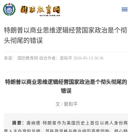
特朗普以商业思维逻辑经营国家政治是个彻
首
头彻尾的错误
页
时
来源： 国防教育网 综合作者：曾和平 2026-05-13 10:36
政
特朗普以商业思维逻辑经营国家政治是个彻头彻尾的
要
错误
闻
时
文 /
曾和平
热
政
点
要
摘要：
唐纳德·特朗普作为美国历史上首位以商人身份两
闻
度入主白宫的总统，其执政风格与商业经历高度同构，核心特