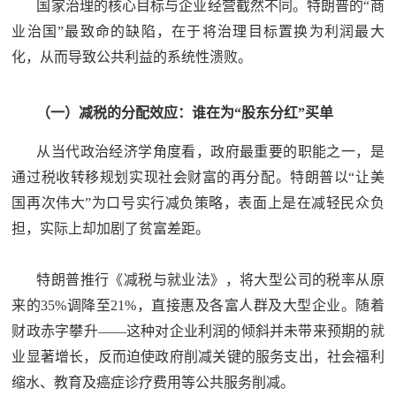
国家治理的核心目标与企业经营截然不同。特朗普的“商
业治国”最致命的缺陷，在于将治理目标置换为利润最大
化，从而导致公共利益的系统性溃败。
（一）减税的分配效应：谁在为“股东分红”买单
从当代政治经济学角度看，政府最重要的职能之一，是
通过税收转移规划实现社会财富的再分配。特朗普以“让美
国再次伟大”为口号实行减负策略，表面上是在减轻民众负
担，实际上却加剧了贫富差距。
特朗普推行《减税与就业法》，将大型公司的税率从原
来的35%调降至21%，直接惠及各富人群及大型企业。随着
财政赤字攀升——这种对企业利润的倾斜并未带来预期的就
业显著增长，反而迫使政府削减关键的服务支出，社会福利
缩水、教育及癌症诊疗费用等公共服务削减。