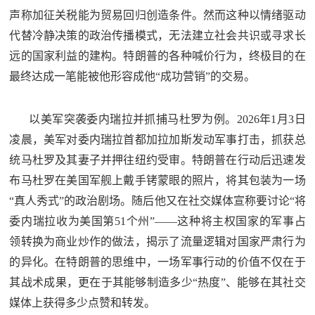
声称加征关税能为贸易回归创造条件。然而这种以情绪驱动
代替冷静决策的政治传播模式，无法建立社会共识或寻求长
远的国家利益的建构。特朗普的各种喊价行为，终极目的在
最终达成一笔能被他形容成他“成功营销”的交易。
以美军突袭委内瑞拉并抓捕马杜罗为例。2026年1月3日
凌晨，美军对委内瑞拉首都加拉加斯发动军事打击，抓获总
统马杜罗及其妻子并押往纽约受审。特朗普在行动后迅速发
布马杜罗在美国军舰上戴手铐蒙眼的照片，将其包装为一场
“真人秀式”的政治剧场。随后他又在社交媒体宣称要讨论“将
委内瑞拉收为美国第51个州”——这种将主权国家的军事占
领转换为商业炒作的做法，揭示了流量逻辑对国家严肃行为
的异化。在特朗普的思维中，一场军事行动的价值不仅在于
其战术成果，更在于其能够制造多少“热度”、能够在其社交
媒体上获得多少点赞和转发。