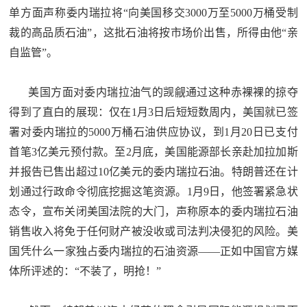
单方面声称委内瑞拉将“向美国移交3000万至5000万桶受制
裁的高品质石油”，这批石油将按市场价出售，所得由他“亲
自监管”。
美国方面对委内瑞拉油气的觊觎通过这种赤裸裸的掠夺
得到了直白的展现：仅在1月3日后短短数周内，美国就已签
署对委内瑞拉的5000万桶石油供应协议，到1月20日已支付
首笔3亿美元预付款。至2月底，美国能源部长亲赴加拉加斯
并报告已售出超过10亿美元的委内瑞拉石油。特朗普还在计
划通过行政命令彻底挖掘这笔资源。1月9日，他签署紧急状
态令，宣布关闭美国法院的大门，声称原本的委内瑞拉石油
销售收入将免于任何财产被没收或司法判决侵犯的风险。美
国凭什么一家独占委内瑞拉的石油资源——正如中国官方媒
体所评述的：“不装了，明抢！”