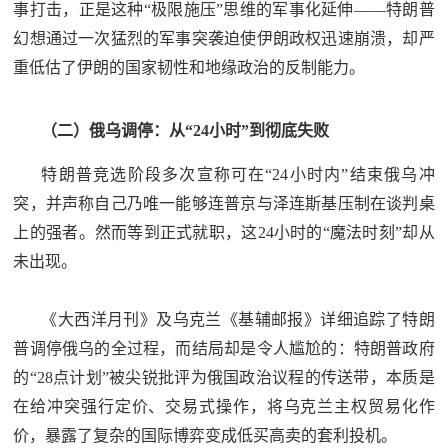
事打击，正是这种“极限施压”思维的军事化延伸——特朗普
幻想通过一次猛烈的军事突袭迫使伊朗政权迅速崩溃，却严
重低估了伊朗的国家韧性和地缘政治的反制能力。
（二）俄乌调停：从“24小时”到彻底失败
特朗普竞选阶段多次宣称可在“24小时内”结束俄乌冲
突，并声称自己乃唯一能够连普京与泽连斯基压制在谈判桌
上的强者。然而等到正式就职，这24小时的“魔法时刻”却从
未出现。
《大西洋月刊》及乌克兰《基辅邮报》详细追踪了特朗
普调停俄乌的全过程，而结局却是令人尴尬的：特朗普政府
的“28点计划”被尖锐批评为俄国政治议程的传送带，本质是
在给冲突强行定价、交易式操作，将乌克兰主权贸易化作
价，暴露了复杂的国际博弈变成低买高卖的套利投机。