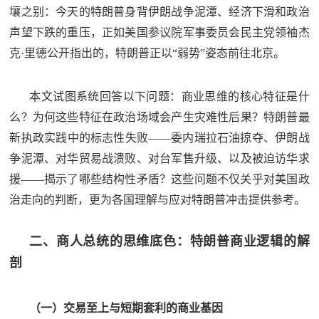
壤之别：今天的特朗普身背伊朗战争泥潭、经济下滑和政治
范
声望下跌的重压，正如美国参议院军事委员会民主党领袖杰
英
退
克·里德公开指出的，特朗普正以“弱势”姿态前往北京。
雄
役
模
本文试图系统回答以下问题：商业思维的核心特征是什
范
军
么？为何这些特征在政治场域会产生灾难性后果？特朗普最
新执政实践中的标志性失败——委内瑞拉石油掠夺、伊朗战
人
争泥潭、对华贸易战溃败、对台军售升级、以及被迫访华求
风
援——揭示了哪些结构性矛盾？这些问题不仅关乎对美国政
治走向的判断，更为各国理解与应对特朗普冲击提供参考。
采
退
退
二、商人总统的思维底色：特朗普商业逻辑的解
役
剖
役
军
人
军
（一）交易至上与短期套利的商业基因
风