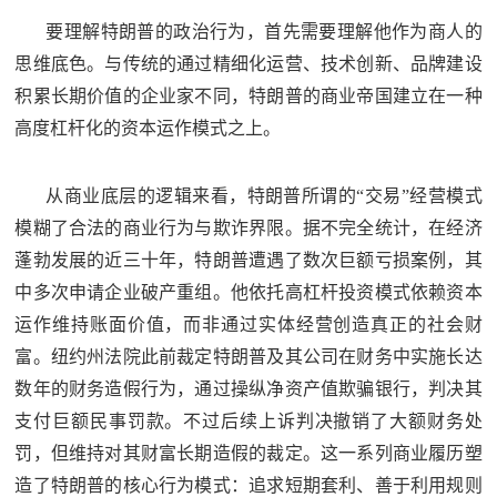
人
采
要理解特朗普的政治行为，首先需要理解他作为商人的
思维底色。与传统的通过精细化运营、技术创新、品牌建设
服
积累长期价值的企业家不同，特朗普的商业帝国建立在一种
务
高度杠杆化的资本运作模式之上。
退
文
役
从商业底层的逻辑来看，特朗普所谓的“交易”经营模式
化
军
模糊了合法的商业行为与欺诈界限。据不完全统计，在经济
人
国
蓬勃发展的近三十年，特朗普遭遇了数次巨额亏损案例，其
服
中多次申请企业破产重组。他依托高杠杆投资模式依赖资本
防
务
运作维持账面价值，而非通过实体经营创造真正的社会财
文
红
富。纽约州法院此前裁定特朗普及其公司在财务中实施长达
化
数年的财务造假行为，通过操纵净资产值欺骗银行，判决其
色
国
支付巨额民事罚款。不过后续上诉判决撤销了大额财务处
防
文
罚，但维持对其财富长期造假的裁定。这一系列商业履历塑
造了特朗普的核心行为模式：追求短期套利、善于利用规则
旅