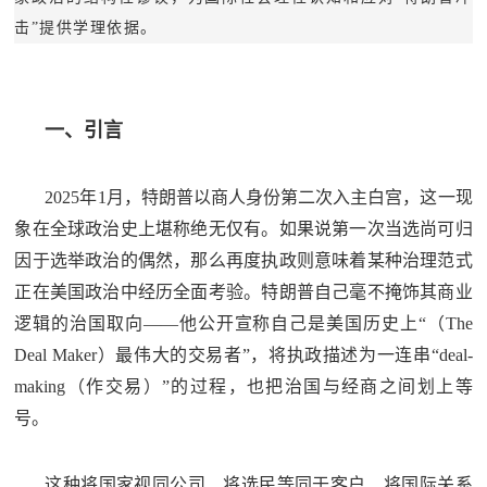
民
击”提供学理依据。
知
识
国
防
一、引言
全
子
民
2025年1月，特朗普以商人身份第二次入主白宫，这一现
弟
国
象在全球政治史上堪称绝无仅有。如果说第一次当选尚可归
防
兵
因于选举政治的偶然，那么再度执政则意味着某种治理范式
子
正在美国政治中经历全面考验。特朗普自己毫不掩饰其商业
国
弟
逻辑的治国取向——他公开宣称自己是美国历史上“（The
防
兵
Deal Maker）最伟大的交易者”，将执政描述为一连串“deal-
making（作交易）”的过程，也把治国与经商之间划上等
动
号。
员
国
人
这种将国家视同公司、将选民等同于客户、将国际关系