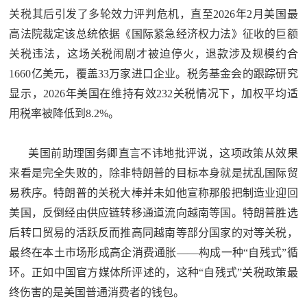
关税其后引发了多轮效力评判危机，直至2026年2月美国最
高法院裁定该总统依据《国际紧急经济权力法》征收的巨额
关税违法，这场关税闹剧才被迫停火，退款涉及规模约合
1660亿美元，覆盖33万家进口企业。税务基金会的跟踪研究
显示，2026年美国在维持有效232关税情况下，加权平均适
用税率被降低到8.2%。
美国前助理国务卿直言不讳地批评说，这项政策从效果
来看是完全失败的，除非特朗普的目标本身就是扰乱国际贸
易秩序。特朗普的关税大棒并未如他宣称那般把制造业迎回
美国，反倒经由供应链转移通道流向越南等国。特朗普胜选
后转口贸易的活跃反而推高同越南等部分国家的对等关税，
最终在本土市场形成高企消费通胀——构成一种“自残式”循
环。正如中国官方媒体所评述的，这种“自残式”关税政策最
终伤害的是美国普通消费者的钱包。