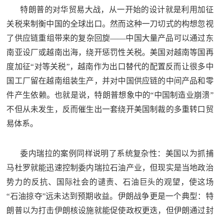
特朗普的对华贸易大战，从一开始的设计就是利用加征
关税来制衡中国的全球出口。然而这种一刀切式的构想忽视
了供应链重组带来的复杂回旋——中国大量产品可以通过东
南亚设厂或越南出海，绕开惩罚性关税。美国对越南等国再
度加征“对等关税”，越南作为出口替代的配置反而让很多中
国工厂留在越南组装生产，并对中国供应链的中间产品和零
件产生依赖。也就是说，特朗普想象中的“中国制造业崩溃”
不但从未发生，反而催生出一套绕开美国制裁的多重转口贸
易体系。
委内瑞拉的案例同样说明了系统复杂性：美国以为抓捕
马杜罗就能迅速控制委内瑞拉石油产业，但现实是当地政治
势力的反抗、国际社会的谴责、石油巨头的观望，使这场
“石油掠夺”远未达到预期收益。伊朗战争更是一个典型：特
朗普以为打击伊朗核设施就能促使政权更迭，但伊朗通过封