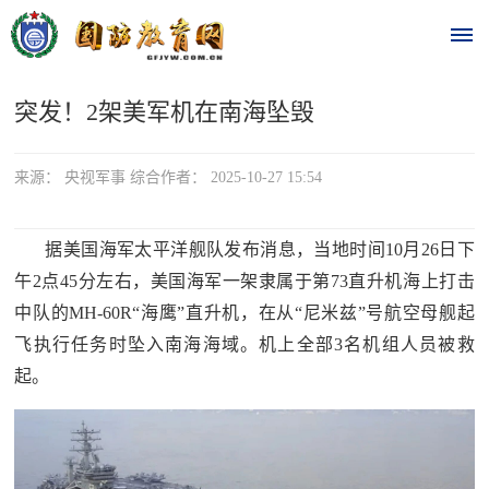
突发！2架美军机在南海坠毁
首
页
来源： 央视军事 综合作者： 2025-10-27 15:54
时
据美国海军太平洋舰队发布消息，当地时间10月26日下
政
午2点45分左右，美国海军一架隶属于第73直升机海上打击
要
中队的MH-60R“海鹰”直升机，在从“尼米兹”号航空母舰起
飞执行任务时坠入南海海域。机上全部3名机组人员被救
闻
起。
时
热
政
点
要
闻