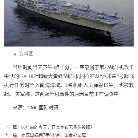
追
踪
热
国
点
防
追
踪
法
▲ 资料图
当地时间当天下午3点15分，一架隶属于第22战斗机攻击
规
国
中队的F/A-18F“超级大黄蜂”战斗机同样在从“尼米兹”号起飞
国
防
执行任务时坠入南海海域。2名机组人员弹射逃生，也被救
防
法
起。 美军称，这两起坠机事件的原因目前正在调查中。
规
知
来源：CMG国际时讯
识
上一篇：80年前的今天，日本宣布无条件投降！
国
全
下一篇：高安国被判7年6个月，国台办回应！
防