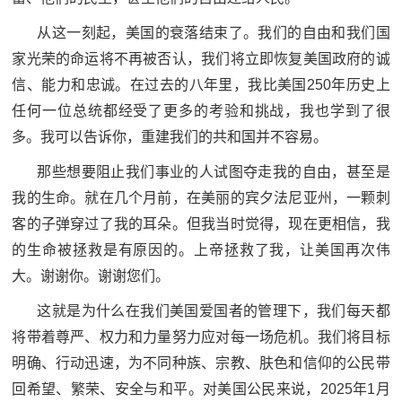
人
采
从这一刻起，美国的衰落结束了。我们的自由和我们国
服
家光荣的命运将不再被否认，我们将立即恢复美国政府的诚
信、能力和忠诚。在过去的八年里，我比美国250年历史上
务
任何一位总统都经受了更多的考验和挑战，我也学到了很
退
文
多。我可以告诉你，重建我们的共和国并不容易。
役
化
军
那些想要阻止我们事业的人试图夺走我的自由，甚至是
人
我的生命。就在几个月前，在美丽的宾夕法尼亚州，一颗刺
国
服
客的子弹穿过了我的耳朵。但我当时觉得，现在更相信，我
防
的生命被拯救是有原因的。上帝拯救了我，让美国再次伟
务
文
大。谢谢你。谢谢您们。
红
化
这就是为什么在我们美国爱国者的管理下，我们每天都
色
国
将带着尊严、权力和力量努力应对每一场危机。我们将目标
防
文
明确、行动迅速，为不同种族、宗教、肤色和信仰的公民带
回希望、繁荣、安全与和平。对美国公民来说，2025年1月
旅