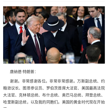
追
踪
热
国
点
防
追
踪
法
规
国
国
防
唐纳德·特朗普：
防
法
规
谢谢。非常感谢各位。非常非常感谢。万斯副总统、约
知
翰逊议长、图恩参议员、罗伯茨首席大法官、美国最高法院
识
大法官、克林顿总统、布什总统、奥巴马总统、拜登总统、
国
哈里斯副总统，以及我的同胞们。美国的黄金时代现在开始
全
防