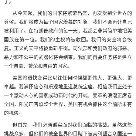
了。
民
知
从今天起，我们的国家将繁荣昌盛，再次受到全世界的
识
国
尊敬。我们将成为每个国家羡慕的对象，我们不会再让自己
被利用了。在特朗普政府的每一天，我都会非常简单地把美
防
国放在第一位。我们的主权将被收回。我们的安全将会恢
全
子
复。正义的天平将被重新平衡。司法部和我们政府的邪恶、
民
暴力和不公平的武器化将会结束。我们的首要任务将是建立
弟
国
一个自豪、繁荣和自由的国家。
防
兵
美国将很快变得比以往任何时候都更伟大、更强大、更
子
国
卓越。我满怀信心和乐观地重返总统宝座，相信我们正处于
弟
一个激动人心的国家成功新时代的开端，变革的浪潮正席卷
防
兵
全国，阳光正普照整个世界，美国有机会抓住这个前所未有
动
的机遇。
员
但首先，我们必须诚实面对我们面临的挑战。虽然这些
国
挑战众多，但他们将被全世界的目睹下被美利坚合众国这一
人