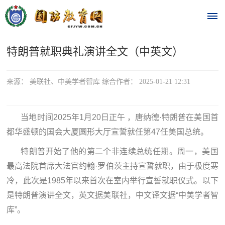
特朗普就职典礼演讲全文（中英文）
首
页
来源： 美联社、中美学者智库 综合作者： 2025-01-21 12:31
时
当地时间2025年1月20日正午 ，唐纳德·特朗普在美国首
政
都华盛顿的国会大厦圆形大厅宣誓就任第47任美国总统。
要
特朗普开始了他的第二个非连续总统任期。周一，美国
闻
最高法院首席大法官约翰·罗伯茨主持宣誓就职，由于极度寒
时
热
冷，此次是1985年以来首次在室内举行宣誓就职仪式。以下
政
是特朗普演讲全文，英文据美联社，中文译文据“中美学者智
点
要
库”。
闻