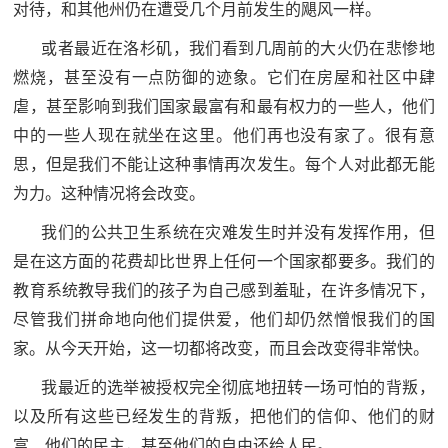
对待，和其他州仍在遭受几个月前发生的飓风一样。
范
或者最近在洛杉矶，我们看到几周前的大火仍在悲惨地
英
退
燃烧，甚至没有一点防御的迹象。它们在房屋和社区中肆
雄
役
虐，甚至影响到我们国家最富有和最有权力的一些人，他们
模
中的一些人现在就坐在这里。他们再也没有家了。很有意
范
军
思，但是我们不能让这种事情再次发生。每个人对此都无能
为力。这种情况将会改变。
人
我们的公共卫生系统在灾难发生时并没有发挥作用，但
风
是在这方面的花费却比世界上任何一个国家都要多。我们的
采
教育系统教导我们的孩子为自己感到羞耻，在许多情况下，
退
尽管我们拼命地向他们提供爱，他们却仍然憎恨我们的国
退
役
家。从今天开始，这一切都将改变，而且会改变得非常快。
役
军
我最近的选举被授权完全彻底地扭转一场可怕的背叛，
人
军
以及所有这些已经发生的背叛，把他们的信仰、他们的财
风
富、他们的民主，甚至他们的自由还给人民。