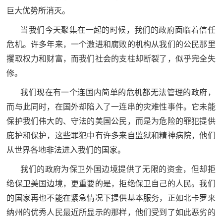
防
巨大优势所消灭。
民
动
当我们今天聚集在一起的时候，我们的政府面临着信任
员
防
危机。许多年来，一个激进和腐败的机构从我们的公民那里
攫取权力和财富，而我们社会的支柱却断裂了，似乎完全失
空
修。
人
国
我们现在有一个连国内简单的危机都无法管理的政府，
民
防
而与此同时，在国外却陷入了一连串的灾难性事件。它未能
防
保护我们伟大的、守法的美国公民，而是为危险的罪犯提供
空
智
庇护和保护，这些罪犯中有许多来自监狱和精神病院，他们
从世界各地非法进入我们的国家。
库
国
英
我们的政府为保卫外国边境提供了无限的资金，但却拒
防
绝保卫美国边境，更重要的是，拒绝保卫自己的人民。我们
雄
智
的国家再也不能在紧急情况下提供基本服务，正如北卡罗来
库
纳州的优秀人民最近所显示的那样，他们受到了如此恶劣的
模