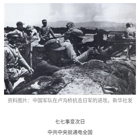
红
关
色
于
文
旅
我
们
资料图片：中国军队在卢沟桥抗击日军的进攻。新华社发
七七事变次日
中共中央就通电全国