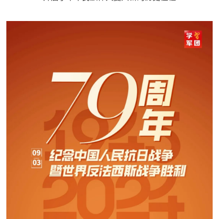
追
踪
热
国
点
防
追
踪
法
规
国
国
防
防
法
规
知
识
国
全
防