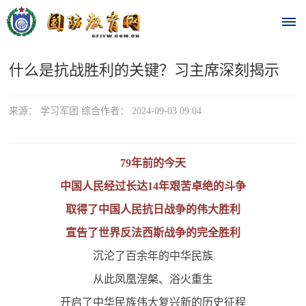
什么是抗战胜利的关键？习主席深刻揭示
首
页
来源： 学习军团 综合作者： 2024-09-03 09:04
时
政
79年前的今天
中国人民经过长达14年艰苦卓绝的斗争
要
取得了中国人民抗日战争的伟大胜利
闻
宣告了世界反法西斯战争的完全胜利
时
热
沉沦了百余年的中华民族
政
点
从此凤凰涅槃、浴火重生
要
闻
开启了中华民族伟大复兴新的历史征程