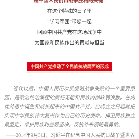
是中国人民抗日战争胜利的关键”
防
在这个特殊的日子里
民
动
“学习军团”带您一起
员
防
回顾中国共产党在这场战争中
空
为国家和民族作出的贡献与担当
人
国
民
防
中国共产党推动了全民族抗战局面的形成
防
空
智
近代以后，中国人民历次反侵略战争失败的一个重要原
库
因，是政治统治集团的腐朽无能和民族内部软弱涣散。在内
国
英
忧外患中诞生和成长起来的中国共产党，自成立之日起就把
防
实现中华民族伟大复兴作为自己的历史使命，捍卫民族独立
雄
智
最坚定，维护民族利益最坚决，反抗外来侵略最勇敢。
库
模
——2014年9月3日，习近平在纪念中国人民抗日战争暨世界