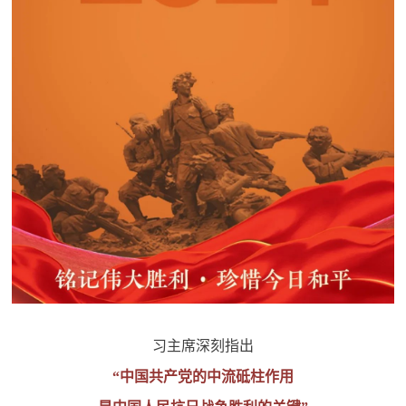
民
知
识
国
防
全
子
民
弟
国
防
兵
子
国
弟
防
兵
动
习主席深刻指出
员
“中国共产党的中流砥柱作用
国
人