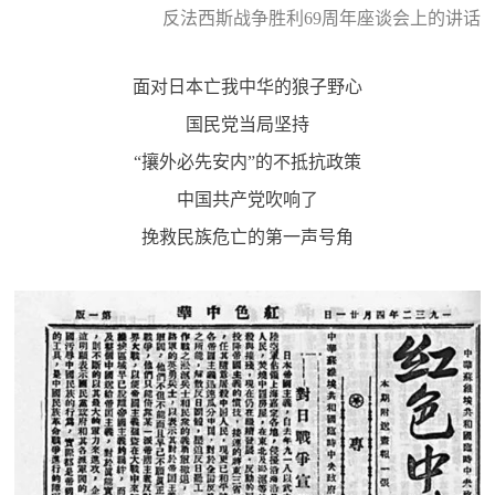
反法西斯战争胜利69周年座谈会上的讲话
范
英
退
面对日本亡我中华的狼子野心
雄
役
模
国民党当局坚持
范
“攘外必先安内”的不抵抗政策
军
中国共产党吹响了
人
挽救民族危亡的第一声号角
风
采
退
退
役
役
军
人
军
风