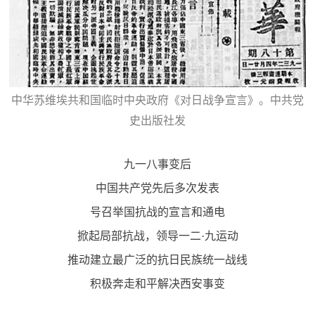
人
采
服
务
退
文
中华苏维埃共和国临时中央政府《对日战争宣言》。中共党
役
史出版社发
化
军
人
国
九一八事变后
服
中国共产党先后多次发表
防
务
文
号召举国抗战的宣言和通电
红
化
掀起局部抗战，领导一二·九运动
色
国
推动建立最广泛的抗日民族统一战线
防
文
积极奔走和平解决西安事变
旅