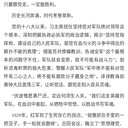
只要跟党走，一定能胜利。
范
英
历史长河奔涌，时代考卷常新。
退
雄
党的十八大以来，习主席扭住坚持党对军队绝对领导这
役
模
个根本，深刻把握执政必执军的政治逻辑，揭示“坚持党指
范
挥枪、建设自己的人民军队，是党在血与火的斗争中得出的
军
颠扑不破的真理”；镜鉴苏共惨痛教训，告诫全军“这个最根
人
本的问题守不住，军队就会变质，就不可能有战斗力”；剖
析流毒积弊的极大危害，警醒人民军队“军中绝不能有对党
风
怀有二心之人，绝不能有腐败分子藏身之地”。谆谆教诲如
采
黄钟大吕激荡三军，让听党话、跟党走刻入官兵灵魂。
退
退
“伏波惟愿裹尸还，定远何须生入关。”我们这支英雄的
役
军队，在血泊中奋起，从牺牲中觉悟，以胜战书写军魂。
役
军
1929年，红军到了生死存亡的拐点，“就像抓在手里的一
人
军
把豆子，手一松就会散掉”。古田会议，确立了“思想建党、
风