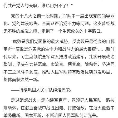
们共产党人的天职，谁也阻挡不了！”
党的十八大之前一段时期，军队中一度出现党的领导弱
化、党的建设缺失、全面从严治党不力等问题。这支曾经战
无不胜的威武之师，走到了一个生死攸关的十字路口。
“腐败是我们党面临的最大威胁，反腐败是最彻底的自我
革命”“腐败是危害党的生命力和战斗力的最大毒瘤”……新时
代以来，习主席领航全军深入推进政治建军，扎实开展政治
整训，坚决有力祛沉疴、肃流毒、惩贪腐、除积弊，坚决同
不正之风斗争到底，推动人民军队特有政治优势愈发彰显、
整体面貌焕然一新。
——持续巩固人民军队纯洁光荣。
走过硝烟战火，走向建军百年，党领导人民军队一路披
荆斩棘，在浴血奋战中战胜困难、打败强敌，在浴火锻造中
革弊鼎新、固本开新，不断巩固人民军队纯洁光荣。