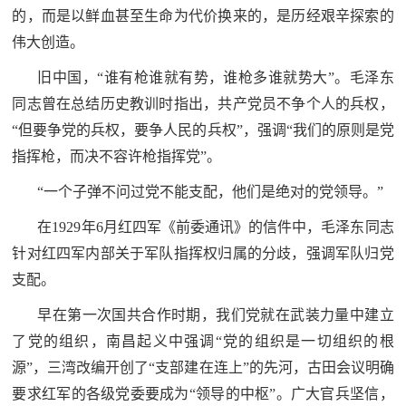
防
的，而是以鲜血甚至生命为代价换来的，是历经艰辛探索的
民
动
伟大创造。
员
旧中国，“谁有枪谁就有势，谁枪多谁就势大”。毛泽东
防
同志曾在总结历史教训时指出，共产党员不争个人的兵权，
空
“但要争党的兵权，要争人民的兵权”，强调“我们的原则是党
人
国
指挥枪，而决不容许枪指挥党”。
民
“一个子弹不问过党不能支配，他们是绝对的党领导。”
防
防
空
在1929年6月红四军《前委通讯》的信件中，毛泽东同志
智
针对红四军内部关于军队指挥权归属的分歧，强调军队归党
库
支配。
国
英
早在第一次国共合作时期，我们党就在武装力量中建立
防
了党的组织，南昌起义中强调“党的组织是一切组织的根
雄
智
源”，三湾改编开创了“支部建在连上”的先河，古田会议明确
库
模
要求红军的各级党委要成为“领导的中枢”。广大官兵坚信，