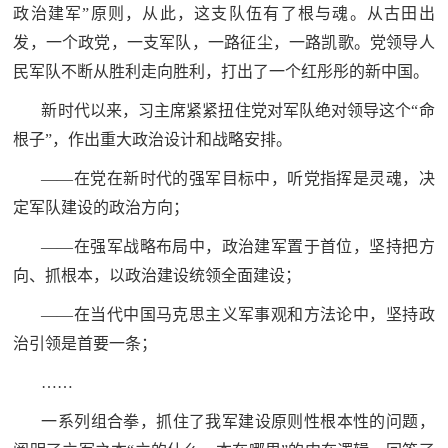
人
政治建军”原则，从此，这支队伍有了根与魂。从古田出
采
发，一个政党，一支军队，一路征尘，一路凯歌。党领导人
服
民军队不断从胜利走向胜利，打出了一个红彤彤的新中国。
务
新时代以来，习主席紧紧扭住党对军队绝对领导这个“命
退
文
根子”，作出重大政治设计和战略安排。
役
——在党在新时代的强军目标中，听党指挥是灵魂，决
化
军
定军队建设的政治方向；
人
国
——在强军战略布局中，政治建军置于首位，坚持把方
服
向、抓根本，以政治建设统领全面建设；
防
务
文
红
——在当代中国马克思主义军事观和方法论中，坚持政
化
治引领是首要一条；
色
国
……
防
文
一系列组合拳，抓住了我军建设原则性根本性的问题，
旅