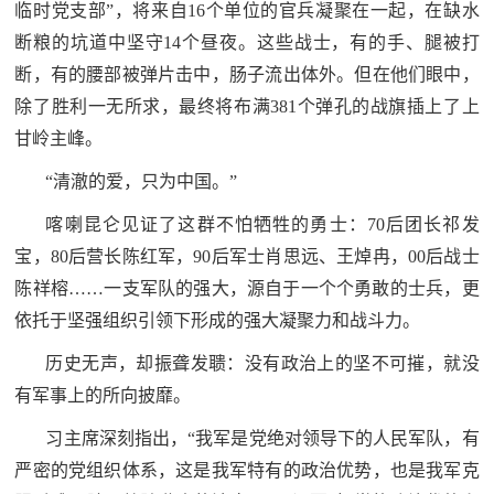
临时党支部”，将来自16个单位的官兵凝聚在一起，在缺水
断粮的坑道中坚守14个昼夜。这些战士，有的手、腿被打
断，有的腰部被弹片击中，肠子流出体外。但在他们眼中，
除了胜利一无所求，最终将布满381个弹孔的战旗插上了上
甘岭主峰。
“清澈的爱，只为中国。”
喀喇昆仑见证了这群不怕牺牲的勇士：70后团长祁发
宝，80后营长陈红军，90后军士肖思远、王焯冉，00后战士
陈祥榕……一支军队的强大，源自于一个个勇敢的士兵，更
依托于坚强组织引领下形成的强大凝聚力和战斗力。
历史无声，却振聋发聩：没有政治上的坚不可摧，就没
有军事上的所向披靡。
习主席深刻指出，“我军是党绝对领导下的人民军队，有
严密的党组织体系，这是我军特有的政治优势，也是我军克