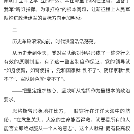
阐明了立军之本“立的什么、本在哪里”的内在逻辑，回答了
红
我军“听谁指挥、为谁扛枪”的根本问题，让新征程上人民军
关
色
队推进政治建军的目标方向更加明晰。
于
文
二
旅
我
历史车轮滚滚向前，时代洪流浩浩荡荡。
们
从历史走到今天，党对军队绝对领导形成了一整套行之
有效的原则制度。有了这一整套制度作保证，党的领导就
“如身使臂，如臂使指”，党和国家就“乱不了”、阴谋家就“反
不了”、军队颜色就“变不了”。
——把坚定维护核心、坚决听从指挥作为最根本的政治
要求。
恩格斯曾形象地打比方，一艘穿行在汪洋大海中的航
船，“在危急关头，大家的生命能否得救，就要看所有的人
能否立即绝对服从一个人的意志”。这个人就是“拥有极高权