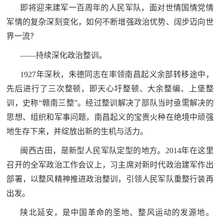
即将迎来建军一百周年的人民军队，面对世情国情党情
军情的复杂深刻变化，如何不断增强政治优势、阔步迈向世
界一流？
——持续深化政治整训。
1927年深秋，朱德同志在率领南昌起义余部转移途中，
先后进行了三次整顿，即天心圩整顿、大余整编、上堡整
训，史称“赣南三整”。经过整训解决了部队当时亟需解决的
思想、组织和军事问题，南昌起义的宝贵火种在绝境中顽强
地生存下来，并绽放出新的生机与活力。
闽西古田，是新型人民军队定型的地方。2014年在这里
召开的全军政治工作会议上，习主席对新时代政治建军作出
部署，以整风精神推进政治整训，引领人民军队重整行装再
出发。
陕北延安，是中国革命的圣地、整风运动的发源地。