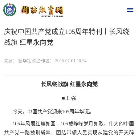
庆祝中国共产党成立105周年特刊丨长风绕
首
战旗 红星永向党
页
时
来源： 新华社 综合作者： 2026-07-01 10:24
政
长风绕战旗 红星永向党
要
■王 强
闻
时
热
今天，中国共产党迎来105周年华诞。
政
105年风展红旗如画，105载峥嵘岁月如歌。伟大的中国
点
要
共产党一路披荆斩棘，团结带领人民实现从建党的开天辟
闻