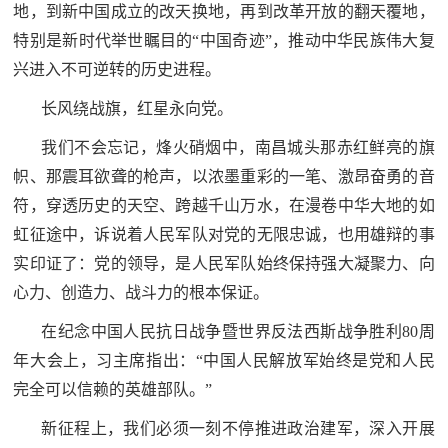
追
地，到新中国成立的改天换地，再到改革开放的翻天覆地，
特别是新时代举世瞩目的“中国奇迹”，推动中华民族伟大复
踪
兴进入不可逆转的历史进程。
热
国
点
长风绕战旗，红星永向党。
防
追
我们不会忘记，烽火硝烟中，南昌城头那赤红鲜亮的旗
踪
法
帜、那震耳欲聋的枪声，以浓墨重彩的一笔、激昂奋勇的音
符，穿透历史的天空、跨越千山万水，在漫卷中华大地的如
规
虹征途中，诉说着人民军队对党的无限忠诚，也用雄辩的事
国
国
实印证了：党的领导，是人民军队始终保持强大凝聚力、向
防
心力、创造力、战斗力的根本保证。
防
法
在纪念中国人民抗日战争暨世界反法西斯战争胜利80周
规
知
年大会上，习主席指出：“中国人民解放军始终是党和人民
完全可以信赖的英雄部队。”
识
国
全
新征程上，我们必须一刻不停推进政治建军，深入开展
防