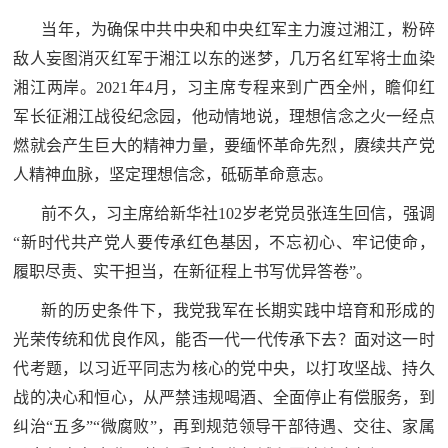
当年，为确保中共中央和中央红军主力渡过湘江，粉碎
敌人妄图消灭红军于湘江以东的迷梦，几万名红军将士血染
湘江两岸。2021年4月，习主席专程来到广西全州，瞻仰红
军长征湘江战役纪念园，他动情地说，理想信念之火一经点
燃就会产生巨大的精神力量，要缅怀革命先烈，赓续共产党
人精神血脉，坚定理想信念，砥砺革命意志。
前不久，习主席给新华社102岁老党员张连生回信，强调
“新时代共产党人要传承红色基因，不忘初心、牢记使命，
履职尽责、实干担当，在新征程上书写优异答卷”。
新的历史条件下，我党我军在长期实践中培育和形成的
光荣传统和优良作风，能否一代一代传承下去？面对这一时
代考题，以习近平同志为核心的党中央，以打攻坚战、持久
战的决心和恒心，从严禁违规喝酒、全面停止有偿服务，到
纠治“五多”“微腐败”，再到规范领导干部待遇、交往、家属