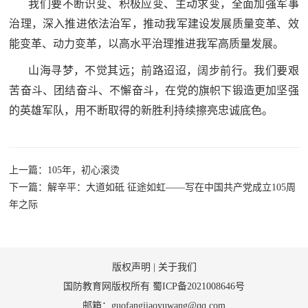
我们要不断识变、积极应变、主动求变，全面加强军事
治理，深入推进依法治军，推动我军建设发展质量变革、效
能变革、动力变革，以高水平治理推进我军高质量发展。
山海寻梦，不觉其远；前路迢迢，阔步前行。我们要艰
苦奋斗、团结奋斗、不懈奋斗，在党的旗帜下锻造更加坚强
的英雄军队，用不断取得的新胜利持续擦亮忠诚底色。
上一篇：105年，初心滚烫
下一篇：解辛平：大道如砥 征途如虹——写在中国共产党成立105周
年之际
版权声明
|
关于我们
国防教育网版权所有
蜀ICP备2021008646号
邮箱：guofangjiaoyuwang@qq.com