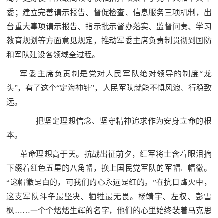
委；建立完善请示报告、督促检查、信息服务三项机制，出
台重大事项请示报告、指示批示督办落实、监督问责、学习
教育规划等方面意见规定，推动军委主席负责制贯彻到国防
和军队建设各领域全过程。
军委主席负责制是党对人民军队绝对领导的制度“龙
头”，有了这个“定海神针”，人民军队就能不惧风浪、行稳致
远。
——把坚定理想信念、坚守精神追求作为安身立命的根
本。
革命理想高于天。抗战出征前夕，红军将士含着眼泪摘
下缀着红色五星的八角帽，换上国民党军队的军帽、帽徽。
“这帽徽是白的，可我们的心永远是红的。”在抗日烽火中，
这支军队斗争最坚决、牺牲最无畏。杨靖宇、左权、彭雪
枫……一个个熠熠生辉的名字，他们的心里始终装着马克思