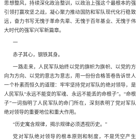
思想整风，持续深化政治整训，以政治上强这个最根本的强
民
知
引领打赢攻坚之战，凝心聚力推动国防和军队现代化行稳致
识
远，奋力书写无愧于革命先辈、无愧于百年基业、无愧于伟
国
大时代的强军兴军新篇章。
防
一
全
子
民
赤子其心，钢铁其身。
弟
国
一路走来，人民军队始终以党的旗帜为旗帜、以党的方
防
兵
向为方向、以党的意志为意志，用一份份合格答卷告诉世人
子
一个朴素而恒久的道理：牢牢坚持党对军队的绝对领导，是
国
弟
人民军队“永远不能变的军魂、永远不能丢的命根子”。“命根
防
兵
子”一词指明了人民军队的命门所在，深刻表明了党对军队
绝对领导的重要地位和重大作用。
动
“历史寓含规律，揭示规律必须透视历史。”
员
国
党对军队绝对领导的根本原则和制度，不是凭空产生
人