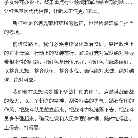
子女经商办企业，整肃重点行业领域和军地结合部问题……
让红色基因代代相传，让新风正气更加充盈。
新征程是充满光荣和梦想的远征，也是检验忠诚与担当
的考场。
前进道路上，我们必须持续深化政治整训，突出政治上
的正本清源、行动上的整装前行，解决好党对军队绝对领导
带根本性的问题，把红色基因传承好，把红色血脉赓续好，
以整齐思想、整齐队伍、整齐步伐，确保绝对忠诚、绝对纯
洁、绝对可靠。
我们要在思想深处播下备战打仗的种子、点燃谋战研战
的烽火，以只争朝夕的精神、刮骨疗毒的勇气、踏石留印的
作风，把战斗队思想立起来，把战斗力标准落下去，把战斗
员身份强起来，确保在党和人民需要的时候，随时拉得出、
上得去、打得赢。