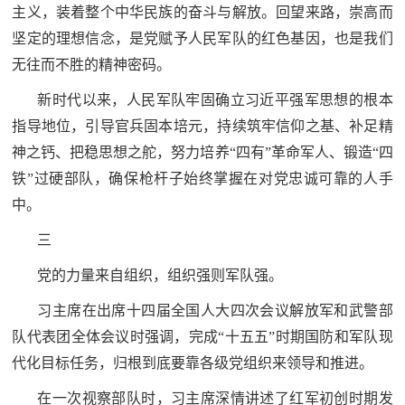
主义，装着整个中华民族的奋斗与解放。回望来路，崇高而
坚定的理想信念，是党赋予人民军队的红色基因，也是我们
无往而不胜的精神密码。
新时代以来，人民军队牢固确立习近平强军思想的根本
指导地位，引导官兵固本培元，持续筑牢信仰之基、补足精
神之钙、把稳思想之舵，努力培养“四有”革命军人、锻造“四
铁”过硬部队，确保枪杆子始终掌握在对党忠诚可靠的人手
中。
三
党的力量来自组织，组织强则军队强。
习主席在出席十四届全国人大四次会议解放军和武警部
队代表团全体会议时强调，完成“十五五”时期国防和军队现
代化目标任务，归根到底要靠各级党组织来领导和推进。
在一次视察部队时，习主席深情讲述了红军初创时期发