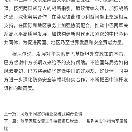
追
道，按照两国领导人的战略指引，赓续传统友谊，加强战略
踪
沟通，深化务实合作，在涉及彼此核心利益问题上坚定相互
热
国
支持，在国际和地区事务上加强协调配合，推动中巴两军关
点
系高水平高质量发展，加快构建新时代更加紧密的中巴命运
防
追
共同体，为促进两国、地区乃至世界发展和安全贡献力量。
踪
法
穆尼尔说，发展对华关系是巴基斯坦外交政策的基石，
巴方感谢中方长期以来给予的支持帮助。不管国际局势如何
规
风云变幻，巴方将始终坚定做中国的好朋友、好伙伴，同中
国
国
方进一步深化防务安全等领域务实合作，不断把巴中铁杆友
防
防
谊推向新高度。
法
规
知
上一篇：习近平同塞尔维亚总统武契奇会谈
识
下一篇：随军家属安置工作持续提质增效，一系列务实举措为军属解
国
全
忧
防