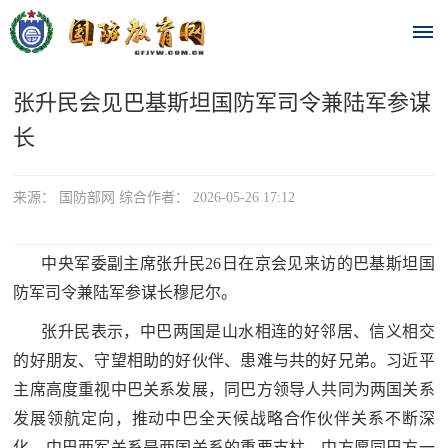
张升民会见巴基斯坦国防军司令兼陆军参谋
首
长
页
时
来源： 国防部网 综合作者： 2026-05-26 17:12
政
中央军委副主席张升民26日在京会见来访的巴基斯坦国
要
防军司令兼陆军参谋长穆尼尔。
闻
张升民表示，中巴两国是山水相连的好邻居、信义相交
时
热
的好朋友、守望相助的好伙伴、患难与共的好兄弟。习近平
政
主席高度重视中巴关系发展，同巴方领导人共同为两国关系
点
要
发展领航定向，推动中巴全天候战略合作伙伴关系不断深
闻
化。中巴两军关系是两国关系的重要支柱，中方愿同巴方一