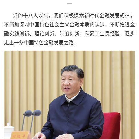
追
一
踪
党的十八大以来，我们积极探索新时代金融发展规律，
热
不断加深对中国特色社会主义金融本质的认识，不断推进金
国
点
融实践创新、理论创新、制度创新，积累了宝贵经验，逐步
防
追
走出一条中国特色金融发展之路。
踪
法
规
国
国
防
防
法
规
知
识
国
全
防