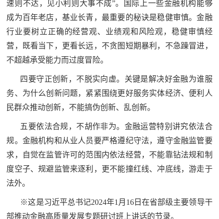
速则不达，见小利则大事不成”。国际上一些金融机构能够
成为百年老店，基业长青，最重要的秘诀是稳健审慎。金融
行业要树立正确的经营观、业绩观和风险观，稳健审慎经
营，既看当下，更看长远，不贪图短期暴利，不急躁冒进，
不超越承受能力而过度冒险。
四要守正创新，不脱实向虚。关键是解决好金融为谁服
务、为什么创新问题，紧紧围绕更好服务实体经济、便利人
民群众推动创新，不能搞伪创新、乱创新。
五要依法合规，不胡作非为。金融运营特别讲究依法合
规。金融机构和从业人员要严格遵纪守法，遵守金融监管要
求，自觉在监管许可的范围内依法经营，不能靠钻法规和制
度空子、规避监管来逐利，更不能撞红线、冲底线，游走于
法外。
※这是习近平总书记2024年1月16日在省部级主要领导干
部推动金融高质量发展专题研讨班上讲话的节录。