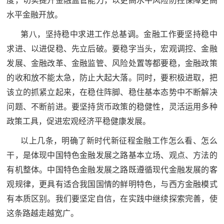
度，切实提升金融监管能力，以更高水平风险防控保障更高
人
采
水平金融开放。
服
第八，坚持稳中求进工作总基调。金融工作要坚持稳中
求进、以进促稳、先立后破。要稳字当头，宏观调控、金融
务
发展、金融改革、金融监管、风险处置等都要稳，金融政策
退
文
的收和放不能太急，防止大起大落。同时，要积极进取，把
役
化
该立的抓紧立起来，在稳住阵脚、稳住基本态势中不断解决
军
问题、不断前进。要坚持货币政策的稳健性，灵活运用多种
人
国
政策工具，促进宏观经济平稳健康发展。
服
防
务
以上几条，明确了新时代新征程金融工作怎么看、怎么
文
红
干，是体现中国特色金融发展之路基本立场、观点、方法的
化
有机整体。中国特色金融发展之路既遵循现代金融发展的客
色
国
观规律，更具有适合我国国情的鲜明特色，与西方金融模式
防
有本质区别。我们要坚定自信，在实践中继续探索完善，使
文
这条路越走越宽广。
旅