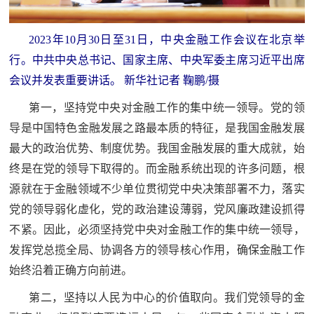
民
知
2023年10月30日至31日，中央金融工作会议在北京举
识
国
行。中共中央总书记、国家主席、中央军委主席习近平出席
防
会议并发表重要讲话。 新华社记者 鞠鹏/摄
全
子
第一，坚持党中央对金融工作的集中统一领导。党的领
民
导是中国特色金融发展之路最本质的特征，是我国金融发展
弟
国
最大的政治优势、制度优势。我国金融发展的重大成就，始
防
兵
终是在党的领导下取得的。而金融系统出现的许多问题，根
子
源就在于金融领域不少单位贯彻党中央决策部署不力，落实
国
弟
党的领导弱化虚化，党的政治建设薄弱，党风廉政建设抓得
防
兵
不紧。因此，必须坚持党中央对金融工作的集中统一领导，
发挥党总揽全局、协调各方的领导核心作用，确保金融工作
动
始终沿着正确方向前进。
员
第二，坚持以人民为中心的价值取向。我们党领导的金
国
人