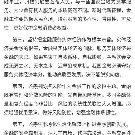
融事业，归根到底要造福人民，与一些国家金融为资本服
防
务、为少数有钱人服务的本质截然不同。新时代新征程，金
民
动
融工作要站稳人民立场，增强服务的多样性、普惠性、可及
员
防
性，更好保护金融消费者权益。
第三，坚持把金融服务实体经济作为根本宗旨。实体经
空
人
济是金融的根基，金融是实体经济的血脉，服务实体经济是
国
民
金融的天职。如果热衷于自我循环、自我膨胀，金融就会变
防
防
成无源之水、无本之木，迟早酿成危机。我国金融必须守好
空
服务实体经济本分，推动高质量发展，决不能脱实向虚。
智
第四，坚持把防控风险作为金融工作的永恒主题。金融
库
既有管理和分散风险的功能，又自带风险基因。我国金融体
国
英
量和复杂程度今非昔比，风险的系统性关联性大大增强。必
防
须增强忧患意识，做好风险防控，增强金融体系韧性。
雄
智
第五，坚持在市场化法治化轨道上推进金融创新发展。
库
模
金融的安全靠制度、活力在市场、秩序靠法治。金融交易涉