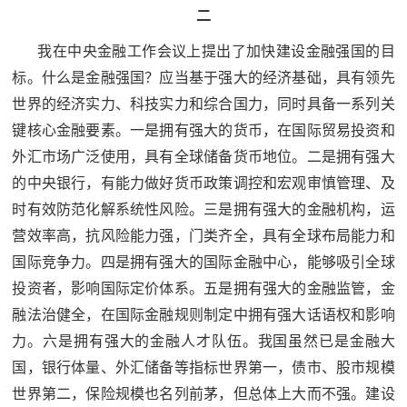
二
红
关
色
我在中央金融工作会议上提出了加快建设金融强国的目
于
文
标。什么是金融强国？应当基于强大的经济基础，具有领先
旅
世界的经济实力、科技实力和综合国力，同时具备一系列关
我
键核心金融要素。一是拥有强大的货币，在国际贸易投资和
们
外汇市场广泛使用，具有全球储备货币地位。二是拥有强大
的中央银行，有能力做好货币政策调控和宏观审慎管理、及
时有效防范化解系统性风险。三是拥有强大的金融机构，运
营效率高，抗风险能力强，门类齐全，具有全球布局能力和
国际竞争力。四是拥有强大的国际金融中心，能够吸引全球
投资者，影响国际定价体系。五是拥有强大的金融监管，金
融法治健全，在国际金融规则制定中拥有强大话语权和影响
力。六是拥有强大的金融人才队伍。我国虽然已是金融大
国，银行体量、外汇储备等指标世界第一，债市、股市规模
世界第二，保险规模也名列前茅，但总体上大而不强。建设