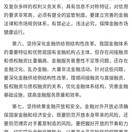
及复杂多样的权利义务关系，具有信息不对称特征，对信用
范
英
的要求非常高，必须有健全的监管制度。要建立完善的金融
退
法律和市场规则体系，有禁必止，违法必究，保障金融市场
雄
役
健康运行。
模
范
第六，坚持深化金融供给侧结构性改革。我国金融体系
军
的重要特征和优势是国有金融机构占主体，但存在间接融资
人
和债权融资比重偏高、金融服务普惠性不足等问题，还存在
金融泛化、乱办金融、大量非法金融活动。针对这些问题，
风
要深化金融供给侧结构性改革，理顺间接融资与直接融资、
采
股权融资与债权融资的关系，优化金融体系结构，完善金融
退
基础设施，提高金融服务质量和效率。
退
役
第七，坚持统筹金融开放和安全。金融对外开放必须确
役
军
保国家金融和经济安全，既要防范开放本身带来的风险，还
人
军
要防范博弈对手蓄意制造的风险。要把握好开放的节奏和力
风