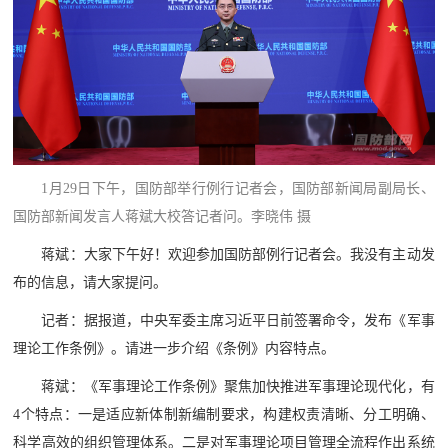
追
踪
热
国
点
防
追
踪
法
1月29日下午，国防部举行例行记者会，国防部新闻局副局长、
国防部新闻发言人蒋斌大校答记者问。李晓伟 摄
规
国
国
蒋斌：大家下午好！欢迎参加国防部例行记者会。我没有主动发
防
布的信息，请大家提问。
防
法
记者：据报道，中央军委主席习近平日前签署命令，发布《军事
规
知
理论工作条例》。请进一步介绍《条例》内容特点。
蒋斌：《军事理论工作条例》聚焦加快推进军事理论现代化，有
识
国
4个特点：一是适应新体制新编制要求，构建权责清晰、分工明确、
全
科学高效的组织管理体系。二是对军事理论项目管理全流程作出系统
防