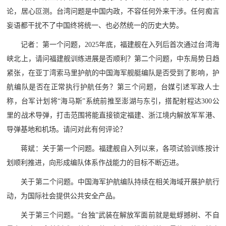
论，居心叵测。台湾问题是中国内政，不容任何外来干涉。任何痴言
妄语都干扰不了中国终将统一、也必然统一的历史大势。
记者：第一个问题，2025年底，福建舰在入列后首次通过台湾海
峡北上，请问福建舰训练进展是否顺利？第二个问题，中东局势日趋
紧张，在亚丁湾索马里护航的中国海军舰艇编队是否受到了影响，护
航编队是否在正常执行护航任务？第三个问题，台媒引述军政人士
称，台军计划将“海马斯”系统前推至澎湖与东引，搭配射程达300公
里的战术导弹，打击范围将能直接锁定福建、浙江境内解放军军港、
导弹基地和机场。请问对此有何评论？
蒋斌：关于第一个问题。福建舰自入列以来，各项试验训练按计
划顺利推进，向形成编队体系作战能力的目标不断迈进。
关于第二个问题。中国海军护航编队持续在相关海域开展护航行
动，为国际社会提供公共安全产品。
关于第三个问题。“台独”武装在解放军面前就是蚍蜉撼树、不自