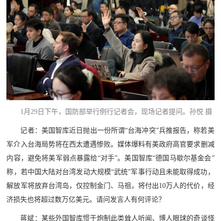
1月29日下午，国防部举行例行记者会，现场记者提问。孙悦 摄
记者：美国智库近日抛出一份所谓“台海冲突”兵推报告，称若美
军介入台海局势将在西太遭遇惨败。媒体爆料有美政府高官要求删减
内容，避免将美军弱点暴露给“对手”。美国智库“德国马歇尔基金会”
称，若中国大陆对台湾发动大规模“武统”军事行动且未能取得成功，
解放军将放弃台湾岛，仅控制金门、马祖，将付出10万人的代价，经
济损失也将超过数万亿美元。请问发言人有何评论？
蒋斌：某些外国智库惯于炮制此类耸人听闻、博人眼球的奇谈怪