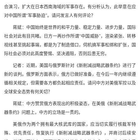
合演习，扩大在日本西南海域的军事存在。有分析认为，此举意在应
对中国所谓“军事胁迫”。请问发言人有何评论？
蒋斌：中国始终是世界的和平力量、稳定力量、进步力量，国际
社会对此有目共睹。日方一再炒作所谓“中国威胁”，渲染紧张、转移
视线甚至挑起事端，都是为了制造借口，伺机搞军事松绑和扩张，国
际社会必须对此高度警惕、坚决遏阻，否则后患无穷。
记者：近期，美国与俄罗斯针对《新削减战略武器条约》进行了
新的谈判。俄罗斯方面表示，俄方已做好准备，在今后一年内继续遵
循相关规定，但需要各方都负起相应责任。请问中方对美俄军控以及
全球安全态势有何关切？
蒋斌：中方赞赏俄方表现出的积极姿态，在美俄《新削减战略武
器条约》问题上，中方的立场是一贯的。
美俄作为两个拥有最大核武库的国家，应当切实履行核裁军特
殊、优先责任，恢复执行《新削减战略武器条约》，并商讨后续安