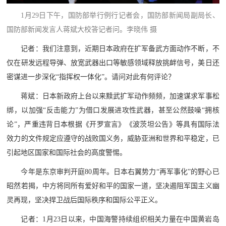
人
采
1月29日下午，国防部举行例行记者会，国防部新闻局副局长、
服
国防部新闻发言人蒋斌大校答记者问。李晓伟 摄
记者：我们注意到，近期日本政府在扩军备武方面动作不断，不
务
仅在研发远程导弹、放宽武器出口等敏感领域释放挑衅信号，美日还
退
文
密谋进一步深化“指挥权一体化”。请问对此有何评论？
役
化
军
蒋斌：日本新政府上台以来黩武扩军动作频频，加速谋求军事松
人
绑，以加强“反击能力”为借口发展进攻性武器，甚至公然鼓噪“拥核
国
论”，严重违背日本根据《开罗宣言》《波茨坦公告》等具有国际法
服
防
效力的文件规定应遵守的战败国义务，威胁亚洲和世界和平稳定，已
务
文
引起地区国家和国际社会的高度警惕。
红
化
今年是东京审判开庭80周年。日本右翼势力“再军事化”的野心已
色
国
昭然若揭，中方将同所有爱好和平的国家一道，坚决遏阻军国主义幽
防
灵再现，坚决捍卫战后国际秩序和国际公平正义。
文
记者：1月23日以来，中国海警持续组织相关力量在中国黄岩岛
旅