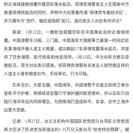
附近海域搜救倾覆外籍货轮落水船员。菲律宾海警发言人在感谢中方
红
关
救援菲律宾船员的同时，声称中方应尊重所谓“菲律宾专属经济区”，
色
并污蔑中方“恐吓、骚扰或阻碍”船只。请问发言人对此有何评论？
于
文
蒋斌：1月22日，一艘新加坡籍货轮在中国黄岩岛附近海域倾
旅
我
覆。中国海警东沙舰、三门舰，中国海军大理舰等力量第一时间赶赴
失事海域开展人道主义救援，成功救起17名菲律宾籍落水船员，并提
们
供了饮食保障、医疗检查和休息场所。1月25日，中方向菲方移交获
救船员，菲方对此表示感谢。但菲律宾海警有关发言人居然借这样的
人道主义善举煽宣炒作，手段卑劣，行为可耻。
生命无价，大爱无疆。中国海军、中国海警不仅是主权捍卫者也
是和平守护者，将继续坚定履行守海护疆的职责使命，并以实际行动
践行海洋命运共同体理念，为把南海打造成和平、友谊、合作之海作
出更大贡献。
记者：1月27日，台立法机构中国国民党党团与台湾民众党党团
再次否决了民进党当局提出的1.25万亿元新台币“防务特别预算”。据