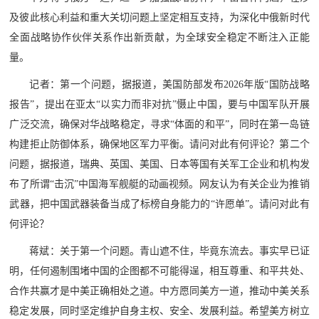
防
及彼此核心利益和重大关切问题上坚定相互支持，为深化中俄新时代
民
动
全面战略协作伙伴关系作出新贡献，为全球安全稳定不断注入正能
员
量。
防
记者：第一个问题，据报道，美国防部发布2026年版“国防战略
空
报告”，提出在亚太“以实力而非对抗”慑止中国，要与中国军队开展
人
国
广泛交流，确保对华战略稳定，寻求“体面的和平”，同时在第一岛链
民
构建拒止防御体系，确保地区军力平衡。请问对此有何评论？第二个
防
防
问题，据报道，瑞典、英国、美国、日本等国有关军工企业和机构发
空
智
布了所谓“击沉”中国海军舰艇的动画视频。网友认为有关企业为推销
武器，把中国武器装备当成了标榜自身能力的“许愿单”。请问对此有
库
何评论？
国
英
蒋斌：关于第一个问题。青山遮不住，毕竟东流去。事实早已证
防
明，任何遏制围堵中国的企图都不可能得逞，相互尊重、和平共处、
雄
智
合作共赢才是中美正确相处之道。中方愿同美方一道，推动中美关系
库
模
稳定发展，同时坚定维护自身主权、安全、发展利益。希望美方树立