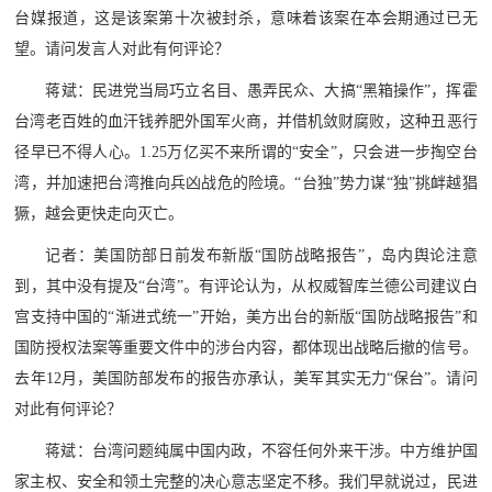
台媒报道，这是该案第十次被封杀，意味着该案在本会期通过已无
望。请问发言人对此有何评论？
蒋斌：民进党当局巧立名目、愚弄民众、大搞“黑箱操作”，挥霍
台湾老百姓的血汗钱养肥外国军火商，并借机敛财腐败，这种丑恶行
径早已不得人心。1.25万亿买不来所谓的“安全”，只会进一步掏空台
湾，并加速把台湾推向兵凶战危的险境。“台独”势力谋“独”挑衅越猖
獗，越会更快走向灭亡。
记者：美国防部日前发布新版“国防战略报告”，岛内舆论注意
到，其中没有提及“台湾”。有评论认为，从权威智库兰德公司建议白
宫支持中国的“渐进式统一”开始，美方出台的新版“国防战略报告”和
国防授权法案等重要文件中的涉台内容，都体现出战略后撤的信号。
去年12月，美国防部发布的报告亦承认，美军其实无力“保台”。请问
对此有何评论？
蒋斌：台湾问题纯属中国内政，不容任何外来干涉。中方维护国
家主权、安全和领土完整的决心意志坚定不移。我们早就说过，民进