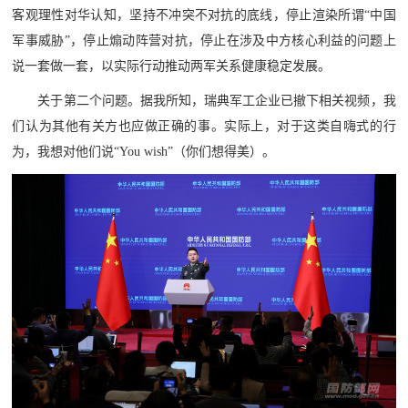
客观理性对华认知，坚持不冲突不对抗的底线，停止渲染所谓“中国
范
军事威胁”，停止煽动阵营对抗，停止在涉及中方核心利益的问题上
英
退
说一套做一套，以实际行动推动两军关系健康稳定发展。
雄
役
模
关于第二个问题。据我所知，瑞典军工企业已撤下相关视频，我
们认为其他有关方也应做正确的事。实际上，对于这类自嗨式的行
范
军
为，我想对他们说“You wish”（你们想得美）。
人
风
采
退
退
役
役
军
人
军
风