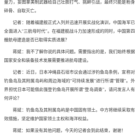
量力，妄图拿美制武器给自己壮胆打气、挑衅引战，最终只能是粉身
碎骨、自取灭亡。
记者：随着福建舰正式入列并迅速开展实战化演训，中国海军已
全面进入“三航母时代”。在福建舰战斗力加速形成的同时，中国第四
艘航母建造是否已取得实质进展？
蒋斌：我不了解你说的具体问题。需要指出的是，我们始终根据
国家安全和装备技术发展需要推进航母建设。
记者：近日，日本冲绳县石垣市议会通过涉钓鱼岛条例，宣称对
钓鱼岛及其附属岛屿和周边海域的“可持续发展”进行所谓“管理”。外
界担忧日本可能借此强登钓鱼岛开展所谓“登岛调查”，请问发言人有
何评论？
蒋斌：钓鱼岛及其附属岛屿是中国固有领土。中方将继续采取有
效措施，坚定维护国家领土主权和海洋权益。
蒋斌：如果没有其他问题，今天的记者会到此结束，谢谢！