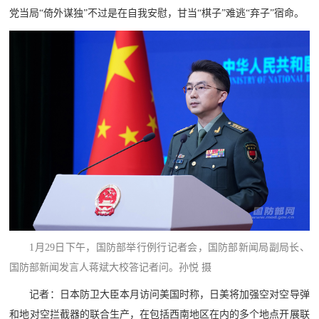
党当局“倚外谋独”不过是在自我安慰，甘当“棋子”难逃“弃子”宿命。
1月29日下午，国防部举行例行记者会，国防部新闻局副局长、
国防部新闻发言人蒋斌大校答记者问。孙悦 摄
记者：日本防卫大臣本月访问美国时称，日美将加强空对空导弹
和地对空拦截器的联合生产，在包括西南地区在内的多个地点开展联