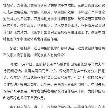
民
性规范，为各级开展理论研究攻关提供基本依据。三是贯通理论研究
知
与成果运用链路，增强研以致用、以用促研效果，不断提升军事理论
识
国
对战斗力的贡献率。四是推动完善支撑保障基础，统筹规范军事理论
研究力量、条件建设、学科知识、学术交流等事项，充分激发军事理
防
论创新活力动力。《条例》出台对全面加强军事理论工作、建设中国
全
子
特色现代军事理论体系发挥重要作用。
民
弟
国
记者：据报道，近日中俄防长举行视频通话，双方就继续加强两
防
军关系交换了意见。请问发言人有何评论？
兵
子
蒋斌：1月27日，国防部长董军与俄罗斯国防部长别洛乌索夫举
国
弟
行视频通话，就落实两国元首共识、深化两军务实合作充分交换意
防
兵
见。今年是中俄战略协作伙伴关系建立30周年，也是《中俄睦邻友好
合作条约》签署25周年。近年来，在两国元首战略引领下，中俄关系
动
保持高水平发展，两军各领域各层级交流合作成果丰硕，为维护国际
和地区稳定发挥了重要作用。
员
国
人
中方将与俄方一道，进一步加强战略协作，丰富合作内涵，在涉