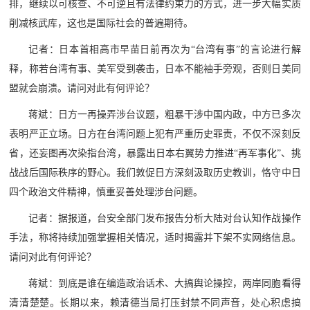
排，继续以可核查、不可逆且有法律约束力的方式，进一步大幅实质
削减核武库，这也是国际社会的普遍期待。
记者：日本首相高市早苗日前再次为“台湾有事”的言论进行解
释，称若台湾有事、美军受到袭击，日本不能袖手旁观，否则日美同
盟就会崩溃。请问对此有何评论？
蒋斌：日方一再操弄涉台议题，粗暴干涉中国内政，中方已多次
表明严正立场。日方在台湾问题上犯有严重历史罪责，不仅不深刻反
省，还妄图再次染指台湾，暴露出日本右翼势力推进“再军事化”、挑
战战后国际秩序的野心。我们敦促日方深刻汲取历史教训，恪守中日
四个政治文件精神，慎重妥善处理涉台问题。
记者：据报道，台安全部门发布报告分析大陆对台认知作战操作
手法，称将持续加强掌握相关情况，适时揭露并下架不实网络信息。
请问对此有何评论？
蒋斌：到底是谁在编造政治话术、大搞舆论操控，两岸同胞看得
清清楚楚。长期以来，赖清德当局打压封禁不同声音，处心积虑搞