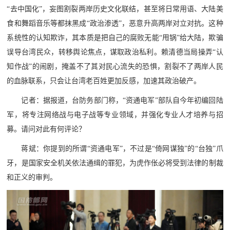
“去中国化”，妄图割裂两岸历史文化联结，甚至将日常用语、大陆美
食和舞蹈音乐等都抹黑成“政治渗透”，恶意升高两岸对立对抗。这种
系统性的认知欺诈，其本质是把自己的腐败无能“甩锅”给大陆，欺骗
误导台湾民众，转移舆论焦点，谋取政治私利。赖清德当局操弄“认
知作战”的闹剧，掩盖不了其对民心流失的恐惧，割裂不了两岸人民
的血脉联系，只会让台湾老百姓更加反感，加速其政治破产。
记者：据报道，台防务部门称，“资通电军”部队自今年初编回陆
军，将专注网络战与电子战等专业领域，并强化专业人才培养与招
募。请问对此有何评论？
蒋斌：你提到的所谓“资通电军”，不过是“倚网谋独”的“台独”爪
牙，是国家安全机关依法通缉的罪犯，为虎作伥必将受到法律的制裁
和正义的审判。