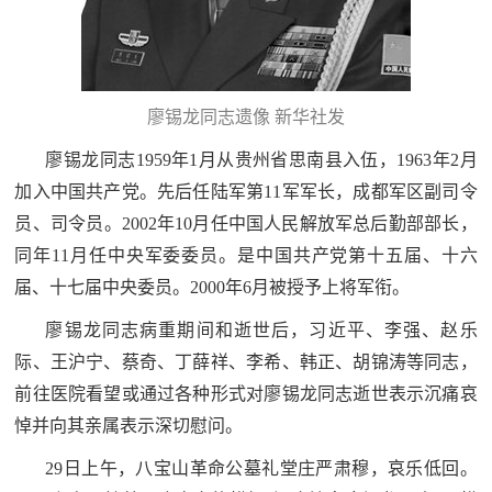
民
知
识
国
廖锡龙同志遗像 新华社发
防
全
廖锡龙同志1959年1月从贵州省思南县入伍，1963年2月
子
民
加入中国共产党。先后任陆军第11军军长，成都军区副司令
弟
国
员、司令员。2002年10月任中国人民解放军总后勤部部长，
防
同年11月任中央军委委员。是中国共产党第十五届、十六
兵
届、十七届中央委员。2000年6月被授予上将军衔。
子
国
弟
廖锡龙同志病重期间和逝世后，习近平、李强、赵乐
防
兵
际、王沪宁、蔡奇、丁薛祥、李希、韩正、胡锦涛等同志，
前往医院看望或通过各种形式对廖锡龙同志逝世表示沉痛哀
动
悼并向其亲属表示深切慰问。
员
29日上午，八宝山革命公墓礼堂庄严肃穆，哀乐低回。
国
人