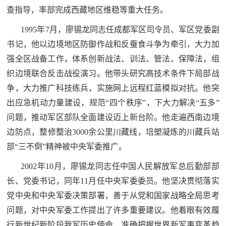
查指导，率部完成西藏地区维稳等重大任务。
1995年7月，廖锡龙同志任成都军区司令员、军区党委副
书记，他以边境地区防御作战和反蚕食斗争为牵引，大力加
强全区战备工作，体系创新战法、训法、管法、保障法，组
织边境联合反击战役演习。他带头研究高技术条件下局部战
争，大力推广科技练兵，实施网上远程红蓝模拟对抗。他突
出应急机动力量建设，规范“四个秩序”，下大力解决“五多”
问题，推动军区部队全面建设迈上新台阶。他走遍西南边境
边防点，整修整治3000余公里川藏线，培塑凝炼的川藏兵站
部“三不倒”精神被中央军委推广。
2002年10月，廖锡龙同志任中国人民解放军总后勤部部
长、党委书记，同年11月任中央军委委员。他坚决贯彻落实
党中央和中央军委决策部署，善于从党和国家战略全局思考
问题，对中央军委工作提出了许多重要建议。他着眼有效履
行新世纪新阶段我军历史使命，准确把握世界新军事变革趋