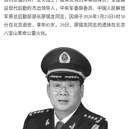
追
设现代后勤的杰出领导人，中央军委原委员、中国人民解放
踪
军原总后勤部部长廖锡龙同志，因病于2026年1月23日1时50
热
国
分在北京逝世，享年85岁。29日，廖锡龙同志的遗体在北京
点
八宝山革命公墓火化。
防
追
踪
法
规
国
国
防
防
法
规
知
识
国
全
防