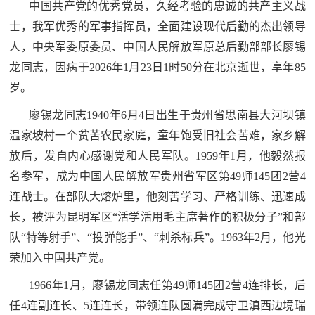
中国共产党的优秀党员，久经考验的忠诚的共产主义战
士，我军优秀的军事指挥员，全面建设现代后勤的杰出领导
人，中央军委原委员、中国人民解放军原总后勤部部长廖锡
龙同志，因病于2026年1月23日1时50分在北京逝世，享年85
岁。
廖锡龙同志1940年6月4日出生于贵州省思南县大河坝镇
温家坡村一个贫苦农民家庭，童年饱受旧社会苦难，家乡解
放后，发自内心感谢党和人民军队。1959年1月，他毅然报
名参军，成为中国人民解放军贵州省军区第49师145团2营4
连战士。在部队大熔炉里，他刻苦学习、严格训练、迅速成
长，被评为昆明军区“活学活用毛主席著作的积极分子”和部
队“特等射手”、“投弹能手”、“刺杀标兵”。1963年2月，他光
荣加入中国共产党。
1966年1月，廖锡龙同志任第49师145团2营4连排长，后
任4连副连长、5连连长，带领连队圆满完成守卫滇西边境瑞