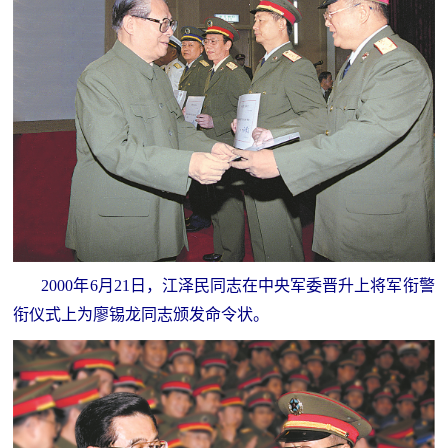
人
采
服
务
退
文
役
化
军
人
国
服
防
务
2000年6月21日，江泽民同志在中央军委晋升上将军衔警
文
红
衔仪式上为廖锡龙同志颁发命令状。
化
色
国
防
文
旅