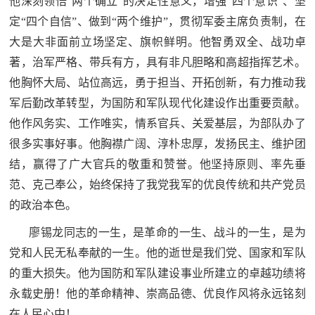
他深刻领悟“两个确立”的决定性意义，增强“四个意识”、坚
定“四个自信”、做到“两个维护”，贯彻军委主席负责制，在
大是大非面前立场坚定、旗帜鲜明。他智勇双全、战功卓
著，治军严格、带兵有方，具有非凡胆略和高超指挥艺术。
他胸怀大局、站位高远，勇于担当、开拓创新，有力推动我
军后勤改革转型，为国防和军队现代化建设作出重要贡献。
他作风务实、工作唯实，情系官兵、关爱基层，为部队办了
很多实事好事。他胸襟广阔、淳朴忠厚，发扬民主、维护团
结，赢得了广大官兵的敬重和赞誉。他坚持原则、率先垂
范、克己奉公，始终保持了我党我军的优良传统和共产党员
的政治本色。
廖锡龙同志的一生，是革命的一生、战斗的一生，是为
党和人民无私奉献的一生。他的逝世是我们党、国家和军队
的重大损失。他为国防和军队建设事业所建立的卓越功绩将
永载史册！他的革命精神、崇高品德、优良作风将永远铭刻
在人民心中！