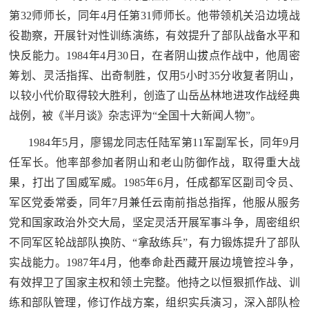
第32师师长，同年4月任第31师师长。他带领机关沿边境战
役勘察，开展针对性训练演练，有效提升了部队战备水平和
快反能力。1984年4月30日，在者阴山拔点作战中，他周密
筹划、灵活指挥、出奇制胜，仅用5小时35分收复者阴山，
以较小代价取得较大胜利，创造了山岳丛林地进攻作战经典
战例，被《半月谈》杂志评为“全国十大新闻人物”。
1984年5月，廖锡龙同志任陆军第11军副军长，同年9月
任军长。他率部参加者阴山和老山防御作战，取得重大战
果，打出了国威军威。1985年6月，任成都军区副司令员、
军区党委常委，同年7月兼任云南前指总指挥，他服从服务
党和国家政治外交大局，坚定灵活开展军事斗争，周密组织
不同军区轮战部队换防、“拿敌练兵”，有力锻炼提升了部队
实战能力。1987年4月，他奉命赴西藏开展边境管控斗争，
有效捍卫了国家主权和领土完整。他持之以恒狠抓作战、训
练和部队管理，修订作战方案，组织实兵演习，深入部队检