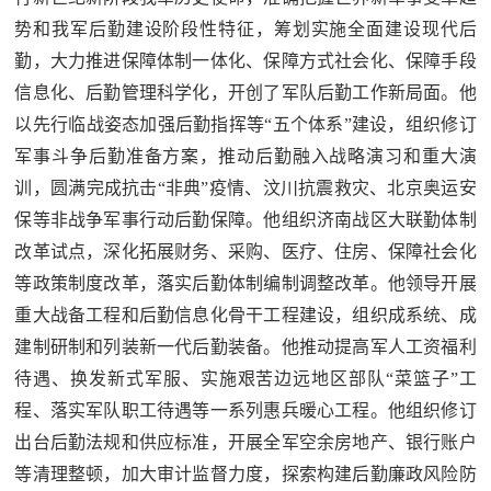
势和我军后勤建设阶段性特征，筹划实施全面建设现代后
勤，大力推进保障体制一体化、保障方式社会化、保障手段
信息化、后勤管理科学化，开创了军队后勤工作新局面。他
以先行临战姿态加强后勤指挥等“五个体系”建设，组织修订
军事斗争后勤准备方案，推动后勤融入战略演习和重大演
训，圆满完成抗击“非典”疫情、汶川抗震救灾、北京奥运安
保等非战争军事行动后勤保障。他组织济南战区大联勤体制
改革试点，深化拓展财务、采购、医疗、住房、保障社会化
等政策制度改革，落实后勤体制编制调整改革。他领导开展
重大战备工程和后勤信息化骨干工程建设，组织成系统、成
建制研制和列装新一代后勤装备。他推动提高军人工资福利
待遇、换发新式军服、实施艰苦边远地区部队“菜篮子”工
程、落实军队职工待遇等一系列惠兵暖心工程。他组织修订
出台后勤法规和供应标准，开展全军空余房地产、银行账户
等清理整顿，加大审计监督力度，探索构建后勤廉政风险防