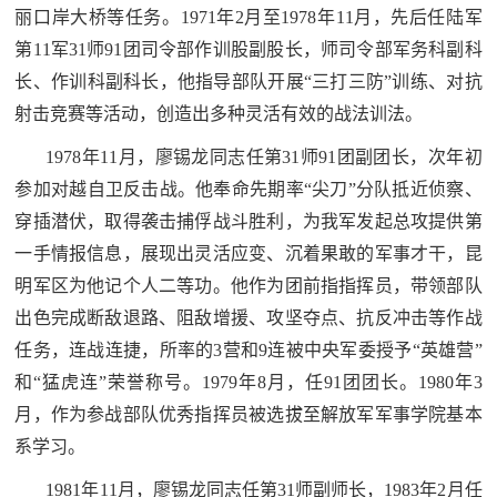
丽口岸大桥等任务。1971年2月至1978年11月，先后任陆军
第11军31师91团司令部作训股副股长，师司令部军务科副科
长、作训科副科长，他指导部队开展“三打三防”训练、对抗
射击竞赛等活动，创造出多种灵活有效的战法训法。
1978年11月，廖锡龙同志任第31师91团副团长，次年初
参加对越自卫反击战。他奉命先期率“尖刀”分队抵近侦察、
穿插潜伏，取得袭击捕俘战斗胜利，为我军发起总攻提供第
一手情报信息，展现出灵活应变、沉着果敢的军事才干，昆
明军区为他记个人二等功。他作为团前指指挥员，带领部队
出色完成断敌退路、阻敌增援、攻坚夺点、抗反冲击等作战
任务，连战连捷，所率的3营和9连被中央军委授予“英雄营”
和“猛虎连”荣誉称号。1979年8月，任91团团长。1980年3
月，作为参战部队优秀指挥员被选拔至解放军军事学院基本
系学习。
1981年11月，廖锡龙同志任第31师副师长，1983年2月任