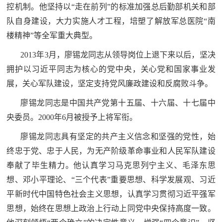
控机制。他坚持以“走在前列”的标准加强总后勤部机关和部
队自身建设，大力实施人才工程，培塑了解放军总医院“南
楼精神”等全军重大典型。
2013年3月，廖锡龙同志从领导岗位上退下来以后，坚决
拥护以习近平同志为核心的党中央，关心党和国家事业发
展，关心军队建设，坚定支持党风廉政建设和反腐败斗争。
廖锡龙同志是中国共产党第十五届、十六届、十七届中
央委员。2000年6月被授予上将军衔。
廖锡龙同志具有坚定的共产主义信念和坚强的党性，始
终忠于党、忠于人民，为无产阶级革命事业和人民军队建设
奉献了毕生精力。他认真学习马克思列宁主义、毛泽东思
想、邓小平理论、“三个代表”重要思想、科学发展观、习近
平新时代中国特色社会主义思想，认真学习贯彻习近平强军
思想，始终在思想上政治上行动上同党中央保持高度一致。