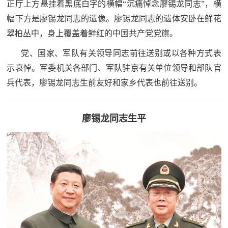
正厅上方悬挂着黑底白字的横幅“沉痛悼念廖锡龙同志”，横
防
幅下方是廖锡龙同志的遗像。廖锡龙同志的遗体安卧在鲜花
民
动
翠柏丛中，身上覆盖着鲜红的中国共产党党旗。
员
防
党、国家、军队有关领导同志前往送别或以各种方式表
空
示哀悼。军委机关各部门、军队驻京有关单位领导和部队官
人
兵代表，廖锡龙同志生前友好和家乡代表也前往送别。
国
民
防
防
廖锡龙同志生平
空
智
库
国
英
防
雄
智
库
模