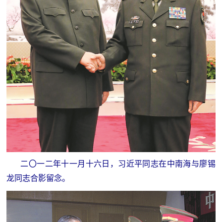
范
英
退
雄
役
模
范
军
人
风
采
退
退
二〇一二年十一月十六日，习近平同志在中南海与廖锡
役
龙同志合影留念。
役
军
人
军
风