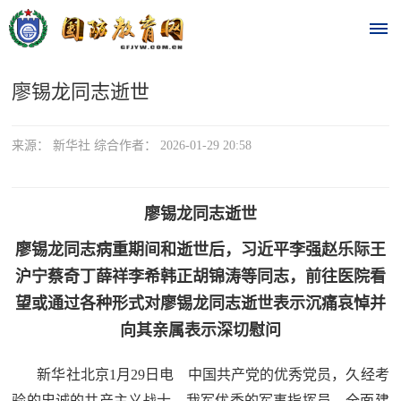
廖锡龙同志逝世
首
页
来源： 新华社 综合作者： 2026-01-29 20:58
时
政
廖锡龙同志逝世
廖锡龙同志病重期间和逝世后，习近平李强赵乐际王
要
沪宁蔡奇丁薛祥李希韩正胡锦涛等同志，前往医院看
闻
望或通过各种形式对廖锡龙同志逝世表示沉痛哀悼并
时
热
向其亲属表示深切慰问
政
点
要
新华社北京1月29日电 中国共产党的优秀党员，久经考
闻
验的忠诚的共产主义战士，我军优秀的军事指挥员，全面建