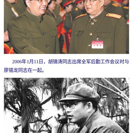
红
关
色
于
文
旅
我
们
2006年1月11日，胡锦涛同志出席全军后勤工作会议时与
廖锡龙同志在一起。