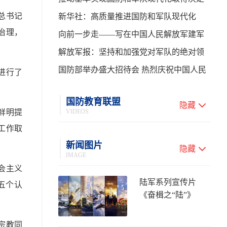
总书记
性进展——学习贯彻习主席在中共中央政
新华社：高质量推进国防和军队现代化
治理，
治局第二十七次集体学习时的重要讲话
向前一步走——写在中国人民解放军建军
99周年之际
解放军报：坚持和加强党对军队的绝对领
导 高质量推进国防和军队现代化
国防部举办盛大招待会 热烈庆祝中国人民
进行了
解放军建军99周年
国防教育联盟
隐藏
鲜明提
VIDEOS
工作取
新闻图片
隐藏
IMAGE
会主义
陆军系列宣传片
五个认
《奋楫之“陆”》
宗教同