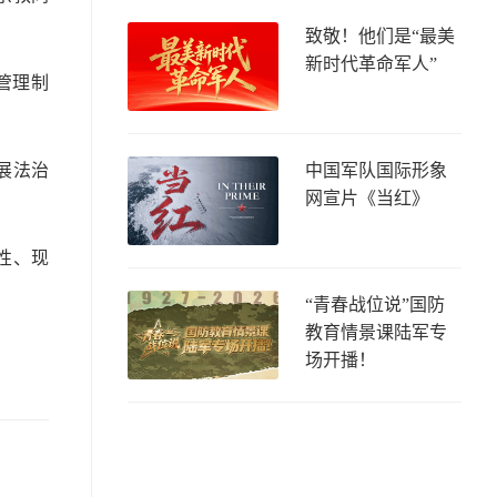
致敬！他们是“最美
新时代革命军人”
管理制
展法治
中国军队国际形象
网宣片《当红》
性、现
“青春战位说”国防
教育情景课陆军专
场开播！