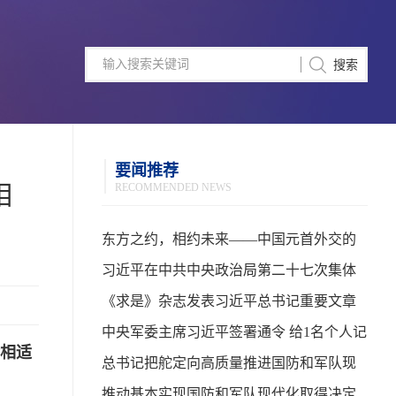
要闻推荐
相
RECOMMENDED NEWS
东方之约，相约未来——中国元首外交的
世界情怀与大国气派
习近平在中共中央政治局第二十七次集体
学习时强调 强化政治引领 深化创新发展 高
《求是》杂志发表习近平总书记重要文章
质量推进国防和军队现代化
中央军委主席习近平签署通令 给1名个人记
会相适
功
总书记把舵定向高质量推进国防和军队现
代化
推动基本实现国防和军队现代化取得决定